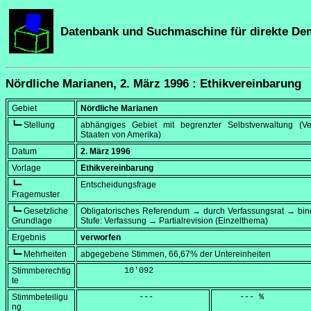
Datenbank und Suchmaschine für direkte De
Nördliche Marianen, 2. März 1996 : Ethikvereinbarung
Gebiet
Nördliche Marianen
┗━ Stellung
abhängiges Gebiet mit begrenzter Selbstverwaltung (Ver
Staaten von Amerika)
Datum
2. März 1996
Vorlage
Ethikvereinbarung
┗━
Entscheidungsfrage
Fragemuster
┗━ Gesetzliche
Obligatorisches Referendum → durch Verfassungsrat → bi
Grundlage
Stufe: Verfassung → Partialrevision (Einzelthema)
Ergebnis
verworfen
┗━ Mehrheiten
abgegebene Stimmen, 66,67% der Untereinheiten
Stimmberechtig
         10'092
te
Stimmbeteiligu
            ---
     --- %
ng