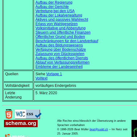
Aufbau der Regierung
Aufbau der Gerichte
Vertretung bei den USA
Aufbau der Lokalverwaltung
Aktives und passives Wahlrecht
Erlass von Wahlgesetzen
Volksinitiative und Abberufung
Steuern und öffentliche Finanzen
Öffentlicher Grund und Boden
Beschränkungen für den Landverkauf
Aufbau des Bildungswesens
Verfügung über Bodenschätze
Zulassung von Glücksspielen
Aufbau des öffentlichen Diensts
Ablauf von Verfassungsreformen
Embleme der Landeseinheit
Quellen
Siehe
Vorlage 1
Volltext
Vollständigkeit
vorläufiges Endergebnis
Letzte
5. März 2020
Änderung
Alle Rechte einschliesslich der Übersetzung in andere
Sprachen vorbehalten
© 1996-2026
Beat Müller
beat
@
sudd
.
ch
-- Im Netz seit
25. Januar 2005.