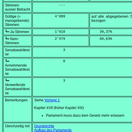
Stimmen
            ---
ausser Betracht
Gültige (=
          4'089
auf alle abgegebenen 
massgebende)
bezogen
Stimmen
┗━ Ja-Stimmen
          1'610
    39,37
%
┗━ Nein-
          2'479
    60,63
%
Stimmen
Senatswahlkrei
              3
se
┗━
              0
Annehmende
Senatswahlkrei
se
┗━
              3
Verwerfende
Senatswahlkrei
se
Bemerkungen
Siehe
Vorlage 1
.
Kapitel XVII (früher Kapitel XIX)
Parlament muss dazu kein Gesetz mehr erlassen
Gleichzeitig mit
Grundrechte
Aufbau des Parlaments