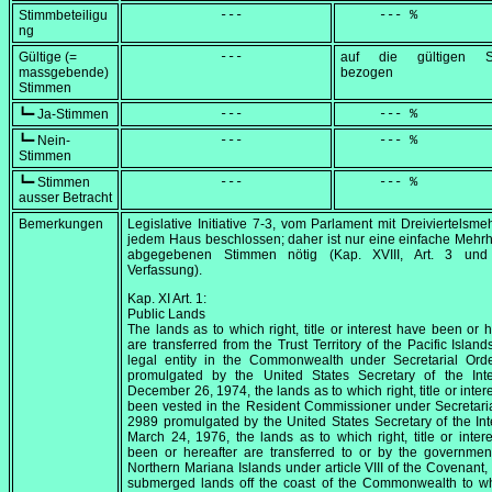
Stimmbeteiligu
            ---
     --- %
ng
Gültige (=
            ---
auf die gültigen S
massgebende)
bezogen
Stimmen
┗━ Ja-Stimmen
            ---
     --- %
┗━ Nein-
            ---
     --- %
Stimmen
┗━ Stimmen
            ---
     --- %
ausser Betracht
Bemerkungen
Legislative Initiative 7-3, vom Parlament mit Dreiviertelsmeh
jedem Haus beschlossen; daher ist nur eine einfache Mehrhe
abgegebenen Stimmen nötig (Kap. XVIII, Art. 3 un
Verfassung).
Kap. XI Art. 1:
Public Lands
The lands as to which right, title or interest have been or h
are transferred from the Trust Territory of the Pacific Island
legal entity in the Commonwealth under Secretarial Ord
promulgated by the United States Secretary of the Inte
December 26, 1974, the lands as to which right, title or inter
been vested in the Resident Commissioner under Secretari
2989 promulgated by the United States Secretary of the Int
March 24, 1976, the lands as to which right, title or inter
been or hereafter are transferred to or by the governmen
Northern Mariana Islands under article VIII of the Covenant,
submerged lands off the coast of the Commonwealth to wh