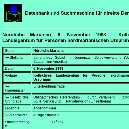
Datenbank und Suchmaschine für direkte De
Nördliche Marianen, 6. November 1993 : Kolle
Landeigentum für Personen nordmarianischen Urspru
Gebiet
Nördliche Marianen
┗━ Stellung
abhängiges Gebiet mit begrenzter Selbstverwaltung (Ver
Staaten von Amerika)
Datum
6. November 1993
Vorlage
Kollektives Landeigentum für Personen nordmaria
Ursprungs
┗━
Entscheidungsfrage
Fragemuster
┗━ Gesetzliche
Obligatorisches Referendum → durch Parlament → bi
Grundlage
Stufe: Verfassung → Partialrevision (Einzelthema)
Ergebnis
angenommen
┗━ Mehrheiten
gültige Stimmen
Stimmberechtig
         11'857
te