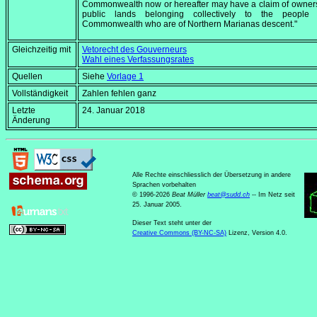
Commonwealth now or hereafter may have a claim of owner
public lands belonging collectively to the people
Commonwealth who are of Northern Marianas descent."
Gleichzeitig mit
Vetorecht des Gouverneurs
Wahl eines Verfassungsrates
Quellen
Siehe
Vorlage 1
Vollständigkeit
Zahlen fehlen ganz
Letzte
24. Januar 2018
Änderung
Alle Rechte einschliesslich der Übersetzung in andere
Sprachen vorbehalten
© 1996-2026
Beat Müller
beat
@
sudd
.
ch
-- Im Netz seit
25. Januar 2005.
Dieser Text steht unter der
Creative Commons (BY-NC-SA)
Lizenz, Version 4.0.