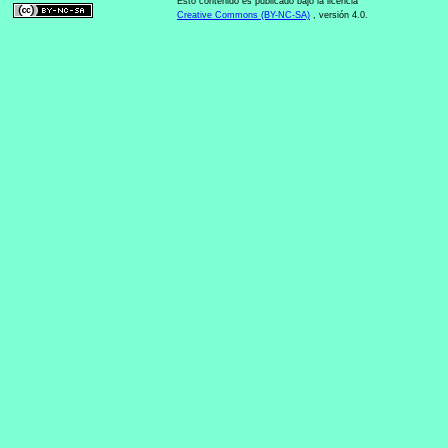
Esto contenido es publicado bajo la licencia
Creative Commons (BY-NC-SA)
, versión 4.0.