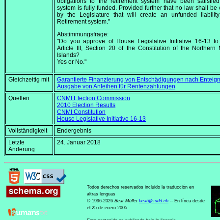
obligations to the retirement system have been satisfie
system is fully funded. Provided further that no law shall be
by the Legislature that will create an unfunded liabilit
Retirement system."
Abstimmungsfrage:
"Do you approve of House Legislative Initiative 16-13 t
Article III, Section 20 of the Constitution of the Northern
Islands?
Yes or No."
Gleichzeitig mit
Garantierte Finanzierung von Entschädigungen nach Entei
Ausgabe von Anleihen für Rentenzahlungen
Quellen
CNMI Election Commission
2010 Election Results
CNMI Constitution
House Legislative Initiative 16-13
Vollständigkeit
Endergebnis
Letzte
24. Januar 2018
Änderung
Todos derechos reservados incluido la traducción en
altras lenguas
© 1996-2026
Beat Müller
beat
@
sudd
.
ch
-- En línea desde
el 25 de enero 2005.