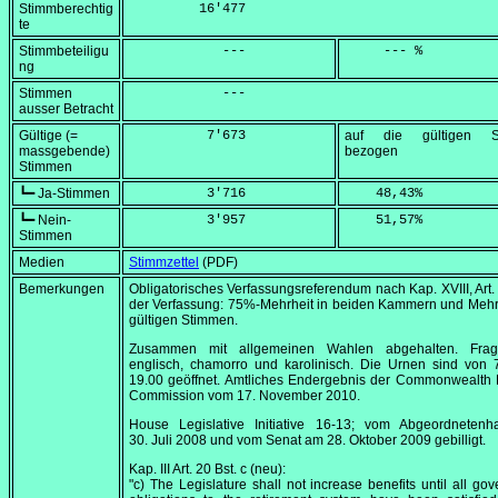
Stimmberechtig
         16'477
te
Stimmbeteiligu
            ---
     --- %
ng
Stimmen
            ---
ausser Betracht
Gültige (=
          7'673
auf die gültigen S
massgebende)
bezogen
Stimmen
┗━ Ja-Stimmen
          3'716
    48,43
%
┗━ Nein-
          3'957
    51,57
%
Stimmen
Medien
Stimmzettel
(PDF)
Bemerkungen
Obligatorisches Verfassungsreferendum nach Kap. XVIII, Art.
der Verfassung: 75%-Mehrheit in beiden Kammern und Mehr
gültigen Stimmen.
Zusammen mit allgemeinen Wahlen abgehalten. Fra
englisch, chamorro und karolinisch. Die Urnen sind von
19.00
geöffnet. Amtliches Endergebnis der Commonwealth E
Commission vom
17. November 2010
.
House Legislative Initiative 16-13; vom Abgeordneten
30. Juli 2008
und vom Senat am
28. Oktober 2009
gebilligt.
Kap. III Art. 20 Bst. c (neu):
"c) The Legislature shall not increase benefits until all go