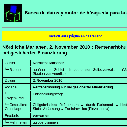
Banca de datos y motor de búsqueda para la 
Traducir esta página en castellano
Nördliche Marianen, 2. November 2010 : Rentenerhöhu
bei gesicherter Finanzierung
Gebiet
Nördliche Marianen
┗━ Stellung
abhängiges Gebiet mit begrenzter Selbstverwaltung (Ver
Staaten von Amerika)
Datum
2. November 2010
Vorlage
Rentenerhöhung nur bei gesicherter Finanzierung
┗━
Entscheidungsfrage
Fragemuster
┗━ Gesetzliche
Obligatorisches Referendum → durch Parlament → bi
Grundlage
Stufe: Verfassung → Partialrevision (Einzelthema)
Ergebnis
verworfen
┗━ Mehrheiten
gültige Stimmen