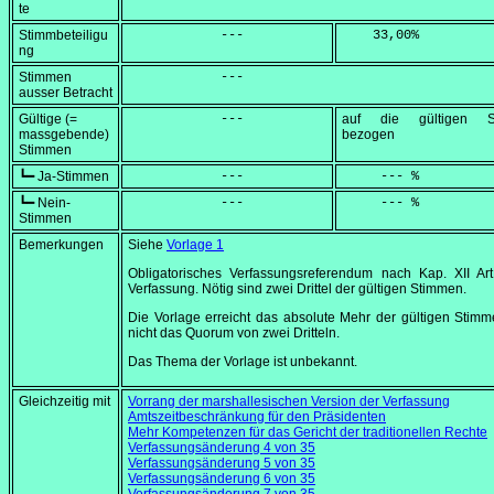
te
Stimmbeteiligu
            ---
    33,00
%
ng
Stimmen
            ---
ausser Betracht
Gültige (=
            ---
auf die gültigen S
massgebende)
bezogen
Stimmen
┗━ Ja-Stimmen
            ---
     --- %
┗━ Nein-
            ---
     --- %
Stimmen
Bemerkungen
Siehe
Vorlage 1
Obligatorisches Verfassungsreferendum nach Kap. XII Art
Verfassung. Nötig sind zwei Drittel der gültigen Stimmen.
Die Vorlage erreicht das absolute Mehr der gültigen Stim
nicht das Quorum von zwei Dritteln.
Das Thema der Vorlage ist unbekannt.
Gleichzeitig mit
Vorrang der marshallesischen Version der Verfassung
Amtszeitbeschränkung für den Präsidenten
Mehr Kompetenzen für das Gericht der traditionellen Rechte
Verfassungsänderung 4 von 35
Verfassungsänderung 5 von 35
Verfassungsänderung 6 von 35