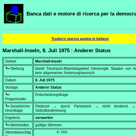
Banca dati e motore di ricerca per la democra
Tradurre questa pagina in italiano
Marshall-Inseln, 8. Juli 1975 : Anderer Status
Gebiet
Marshall-Inseln
┗━ Stellung
bleibt Treuhand-/Mandatsgebiet (Vereinigte Staaten von A
kein allgemeiner Änderungswunsch
Datum
8. Juli 1975
Vorlage
Anderer Status
┗━
Entscheidungsfrage
Fragemuster
┗━ Gesetzliche
Plebiszit → durch Parlament → nicht bindend → 
Grundlage
Selbstbestimmung
Ergebnis
verworfen
┗━ Mehrheiten
gültige Stimmen
Stimmberechtig
          9'203