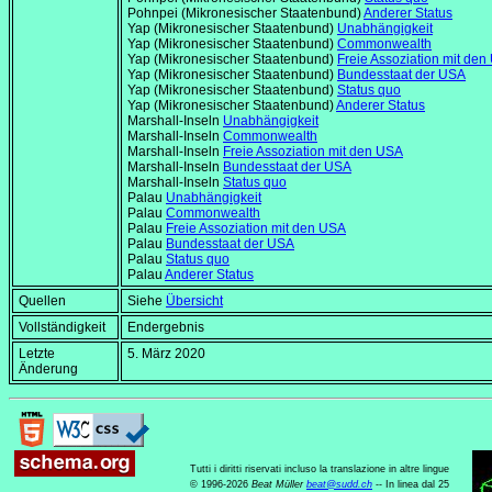
Pohnpei (Mikronesischer Staatenbund)
Anderer Status
Yap (Mikronesischer Staatenbund)
Unabhängigkeit
Yap (Mikronesischer Staatenbund)
Commonwealth
Yap (Mikronesischer Staatenbund)
Freie Assoziation mit de
Yap (Mikronesischer Staatenbund)
Bundesstaat der USA
Yap (Mikronesischer Staatenbund)
Status quo
Yap (Mikronesischer Staatenbund)
Anderer Status
Marshall-Inseln
Unabhängigkeit
Marshall-Inseln
Commonwealth
Marshall-Inseln
Freie Assoziation mit den USA
Marshall-Inseln
Bundesstaat der USA
Marshall-Inseln
Status quo
Palau
Unabhängigkeit
Palau
Commonwealth
Palau
Freie Assoziation mit den USA
Palau
Bundesstaat der USA
Palau
Status quo
Palau
Anderer Status
Quellen
Siehe
Übersicht
Vollständigkeit
Endergebnis
Letzte
5. März 2020
Änderung
Tutti i diritti riservati incluso la translazione in altre lingue
© 1996-2026
Beat Müller
beat
@
sudd
.
ch
-- In linea dal 25