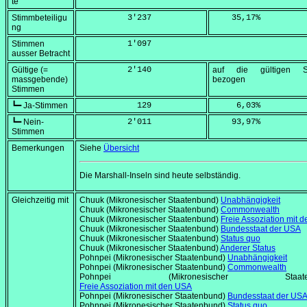
te
Stimmbeteiligu
          3'237
    35,17
%
ng
Stimmen
          1'097
ausser Betracht
Gültige (=
          2'140
auf die gültigen S
massgebende)
bezogen
Stimmen
┗━ Ja-Stimmen
            129
     6,03
%
┗━ Nein-
          2'011
    93,97
%
Stimmen
Bemerkungen
Siehe
Übersicht
Die Marshall-Inseln sind heute selbständig.
Gleichzeitig mit
Chuuk (Mikronesischer Staatenbund)
Unabhängigkeit
Chuuk (Mikronesischer Staatenbund)
Commonwealth
Chuuk (Mikronesischer Staatenbund)
Freie Assoziation mit 
Chuuk (Mikronesischer Staatenbund)
Bundesstaat der USA
Chuuk (Mikronesischer Staatenbund)
Status quo
Chuuk (Mikronesischer Staatenbund)
Anderer Status
Pohnpei (Mikronesischer Staatenbund)
Unabhängigkeit
Pohnpei (Mikronesischer Staatenbund)
Commonwealth
Pohnpei (Mikronesischer Staaten
Freie Assoziation mit den USA
Pohnpei (Mikronesischer Staatenbund)
Bundesstaat der US
Pohnpei (Mikronesischer Staatenbund)
Status quo