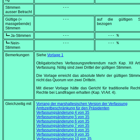
ng
Stimmen
            ---
ausser Betracht
Gültige (=
            ---
auf die gültigen S
massgebende)
bezogen
Stimmen
┗━ Ja-Stimmen
            ---
     --- %
┗━ Nein-
            ---
     --- %
Stimmen
Bemerkungen
Siehe
Vorlage 1
Obligatorisches Verfassungsreferendum nach Kap. XII Art
Verfassung. Nötig sind zwei Drittel der gültigen Stimmen.
Die Vorlage erreicht das absolute Mehr der gültigen Stim
nicht das Quorum von zwei Dritteln.
Mit dieser Vorlage hätte das Gericht für traditionelle Rec
Rechte bei Landfragen erhalten (Kap. VI Art. 4).
Gleichzeitig mit
Vorrang der marshallesischen Version der Verfassung
Amtszeitbeschränkung für den Präsidenten
Verfassungsänderung 4 von 35
Verfassungsänderung 5 von 35
Verfassungsänderung 6 von 35
Verfassungsänderung 7 von 35
Verfassungsänderung 8 von 35
Verfassungsänderung 9 von 35
Verfassungsänderung 10 von 35