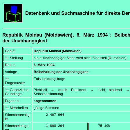
Datenbank und Suchmaschine für direkte De
Republik Moldau (Moldawien), 6. März 1994 : Beibeh
der Unabhängigkeit
Gebiet
Republik Moldau (Moldawien)
┗━ Stellung
bleibt unabhängiger Staat, wird nicht Staatsteil (Rumänien)
Datum
6. März 1994
Vorlage
Beibehaltung der Unabhängigkeit
┗━
Entscheidungsfrage
Fragemuster
┗━ Gesetzliche
Plebiszit → durch Präsident → nicht bindend → 
Grundlage
Selbstbestimmung
Ergebnis
angenommen
┗━ Mehrheiten
gültige Stimmen
Stimmberechtig
      2'407'964
te
Stimmbeteiligu
      1'808'294
    75,10
%