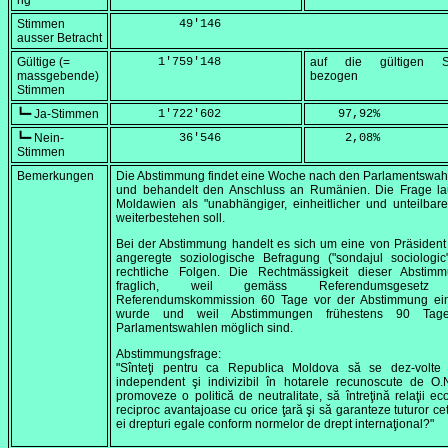
ng
Stimmen
         49'146
ausser Betracht
Gültige (=
      1'759'148
auf die gültigen S
massgebende)
bezogen
Stimmen
┗━ Ja-Stimmen
      1'722'602
    97,92
%
┗━ Nein-
         36'546
     2,08
%
Stimmen
Bemerkungen
Die Abstimmung findet eine Woche nach den Parlamentswahl
und behandelt den Anschluss an Rumänien. Die Frage lau
Moldawien als "unabhängiger, einheitlicher und unteilbare
weiterbestehen soll.
Bei der Abstimmung handelt es sich um eine von Präsiden
angeregte soziologische Befragung (
"sondajul sociologic
rechtliche Folgen. Die Rechtmässigkeit dieser Abstimm
fraglich, weil gemäss Referendumsgesetz
Referendumskommission 60 Tage vor der Abstimmung ein
wurde und weil Abstimmungen frühestens 90 Tag
Parlamentswahlen möglich sind.
Abstimmungsfrage:
"Sînteţi pentru ca Republica Moldova să se dez-volte 
independent şi indivizibil în hotarele recunoscute de O.
promoveze o politică de neutralitate, să întreţină relaţii e
reciproc avantajoase cu orice ţară şi să garanteze tuturor cet
ei drepturi egale conform normelor de drept internaţional?"