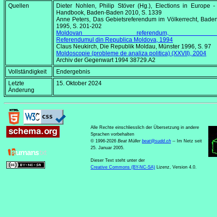
Quellen
Dieter Nohlen, Philip Stöver (Hg.),
Elections in Europe -
Handbook
, Baden-Baden 2010, S. 1339
Anne Peters, Das Gebietsreferendum im Völkerrecht, Bade
1995, S. 201-202
Moldovan referendum, 1
Referendumul din Republica Moldova, 1994
Claus Neukirch, Die Republik Moldau, Münster 1996, S. 97
Moldoscopie (probleme de analiza politica)
(XXVII), 2004
Archiv der Gegenwart 1994 38729.A2
Vollständigkeit
Endergebnis
Letzte
15. Oktober 2024
Änderung
Alle Rechte einschliesslich der Übersetzung in andere
Sprachen vorbehalten
© 1996-2026
Beat Müller
beat
@
sudd
.
ch
-- Im Netz seit
25. Januar 2005.
Dieser Text steht unter der
Creative Commons (BY-NC-SA)
Lizenz, Version 4.0.