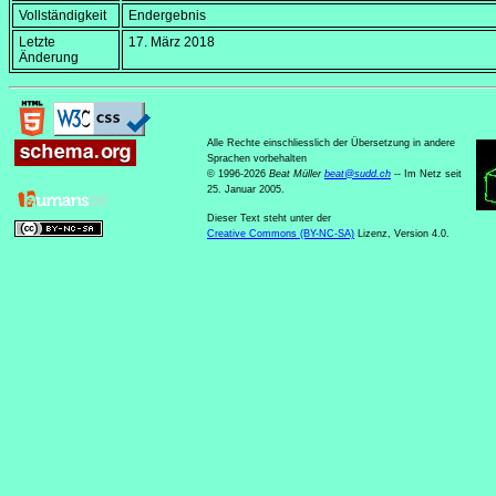
Vollständigkeit
Endergebnis
Letzte
17. März 2018
Änderung
Alle Rechte einschliesslich der Übersetzung in andere
Sprachen vorbehalten
© 1996-2026
Beat Müller
beat
@
sudd
.
ch
-- Im Netz seit
25. Januar 2005.
Dieser Text steht unter der
Creative Commons (BY-NC-SA)
Lizenz, Version 4.0.