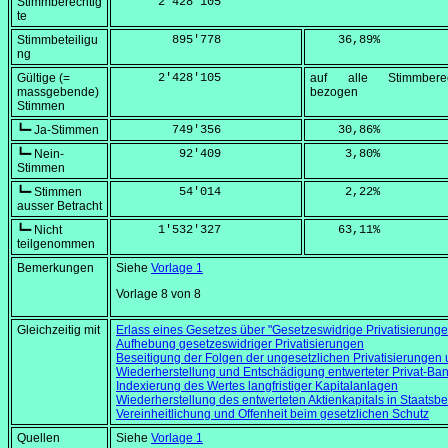
Stimmberechtig
      2'428'105
te
Stimmbeteiligu
        895'778
    36,89
%
ng
Gültige (=
      2'428'105
auf alle Stimmberec
massgebende)
bezogen
Stimmen
┗━ Ja-Stimmen
        749'356
    30,86
%
┗━ Nein-
         92'409
     3,80
%
Stimmen
┗━ Stimmen
         54'014
     2,22
%
ausser Betracht
┗━ Nicht
      1'532'327
    63,11
%
teilgenommen
Bemerkungen
Siehe
Vorlage 1
Vorlage 8 von 8
Gleichzeitig mit
Erlass eines Gesetzes über "Gesetzeswidrige Privatisierunge
Aufhebung gesetzeswidriger Privatisierungen
Beseitigung der Folgen der ungesetzlichen Privatisierungen 
Wiederherstellung und Entschädigung entwerteter Privat-Ba
Indexierung des Wertes langfristiger Kapitalanlagen
Wiederherstellung des entwerteten Aktienkapitals in Staatsbe
Vereinheitlichung und Offenheit beim gesetzlichen Schutz
Quellen
Siehe
Vorlage 1