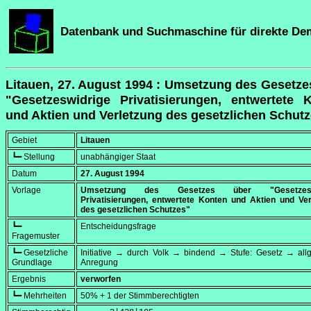
Datenbank und Suchmaschine für direkte De
Litauen, 27. August 1994 : Umsetzung des Gesetze
"Gesetzeswidrige Privatisierungen, entwertete 
und Aktien und Verletzung des gesetzlichen Schut
Gebiet
Litauen
┗━ Stellung
unabhängiger Staat
Datum
27. August 1994
Vorlage
Umsetzung des Gesetzes über "Gesetzeswi
Privatisierungen, entwertete Konten und Aktien und Ver
des gesetzlichen Schutzes"
┗━
Entscheidungsfrage
Fragemuster
┗━ Gesetzliche
Initiative → durch Volk → bindend → Stufe: Gesetz → all
Grundlage
Anregung
Ergebnis
verworfen
┗━ Mehrheiten
50% + 1 der Stimmberechtigten