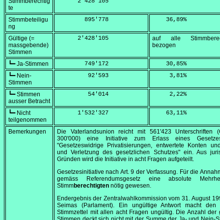
Stimmberechtig
      2'428'105
te
Stimmbeteiligu
        895'778
    36,89
%
ng
Gültige (=
      2'428'105
auf alle Stimmberec
massgebende)
bezogen
Stimmen
┗━ Ja-Stimmen
        749'172
    30,85
%
┗━ Nein-
         92'593
     3,81
%
Stimmen
┗━ Stimmen
         54'014
     2,22
%
ausser Betracht
┗━ Nicht
      1'532'327
    63,11
%
teilgenommen
Bemerkungen
Die Vaterlandsunion reicht mit 561'423 Unterschriften 
300'000) eine Initiative zum Erlass eines Gesetz
"Gesetzeswidrige Privatisierungen, entwertete Konten un
und Verletzung des gesetzlichen Schutzes" ein. Aus juri
Gründen wird die Initiative in acht Fragen aufgeteilt.
Gesetzesinitiative nach Art. 9 der Verfassung. Für die Anna
gemäss Referendumsgesetz eine absolute Mehrhe
Stimm
berechtigten
nötig gewesen.
Endergebnis der Zentralwahlkommission vom
31. August 19
Seimas (Parlament). Ein ungültige Antwort macht den
Stimmzettel mit allen acht Fragen ungültig. Die Anzahl der 
Stimmen deckt sich nicht mit der Summe der Ja- und Nein-