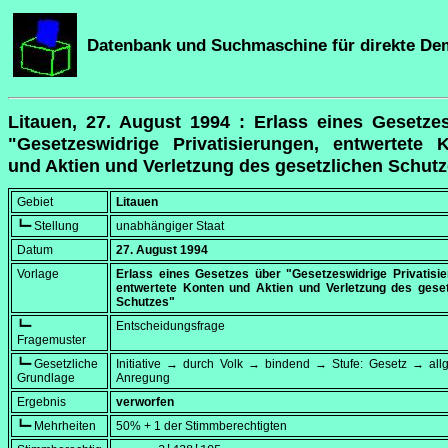
Datenbank und Suchmaschine für direkte De
Litauen, 27. August 1994 : Erlass eines Gesetze
"Gesetzeswidrige Privatisierungen, entwertete 
und Aktien und Verletzung des gesetzlichen Schut
Gebiet
Litauen
┗━ Stellung
unabhängiger Staat
Datum
27. August 1994
Vorlage
Erlass eines Gesetzes über "Gesetzeswidrige Privatisie
entwertete Konten und Aktien und Verletzung des geset
Schutzes"
┗━
Entscheidungsfrage
Fragemuster
┗━ Gesetzliche
Initiative → durch Volk → bindend → Stufe: Gesetz → all
Grundlage
Anregung
Ergebnis
verworfen
┗━ Mehrheiten
50% + 1 der Stimmberechtigten