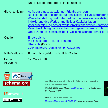
Das offizielle Endergebnis lautet aber so.
Gleichzeitig mit
Aufhebung gesetzeswidriger Privatisierungen
Beseitigung der Folgen der ungesetzlichen Privatisierungen 
Wiederherstellung und Entschädigung entwerteter Privat-Ba
Indexierung des Wertes langfristiger Kapitalanlagen
Wiederherstellung des entwerteten Aktienkapitals in Staatsbe
Vereinheitlichung und Offenheit beim gesetzlichen Schutz
Umsetzung des Gesetzes über "Gesetzeswidrige Privatisierun
Quellen
Endergebnis
Verfassung der Republik Litauen
Übersicht
(DOC)
1994 m. referendumas dėl privatizacijos
Vollständigkeit
Endergebnis, widersprüchliche Zahlen
Letzte
17. März 2018
Änderung
Alle Rechte einschliesslich der Übersetzung in andere
Sprachen vorbehalten
© 1996-2026
Beat Müller
beat
@
sudd
.
ch
-- Im Netz seit
25. Januar 2005.
Dieser Text steht unter der
Creative Commons (BY-NC-SA)
Lizenz, Version 4.0.