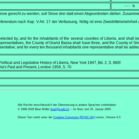
     --- %
noe gerecht zu werden, soll Sinoe drei statt einen Abgeordneten stellen. Zusam
eferendum nach Kap. V Art. 17 der Verfassung. Nötig ist eine Zweidrittelsmehrh
elected by, and for the inhabitants of the several counties of Liberia, and shall
epresentatives, the County of Grand Bassa shall have three, and the County of Si
entative; and for every ten thousand inhabitants one representative shall be added
olitical and Legislative History of Liberia
, New York 1947, Bd. 2, S. 880f.
ria's Past and Present
, London 1959, S. 70
Alle Rechte einschliesslich der Übersetzung in andere Sprachen vorbehalten
© 1996-2026
Beat Müller
beat
@
sudd
.
ch
-- Im Netz seit 25. Januar 2005.
Dieser Text steht unter der
Creative Commons (BY-NC-SA)
Lizenz, Version 4.0.