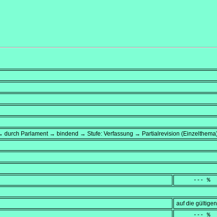
 durch Parlament → bindend → Stufe: Verfassung → Partialrevision (Einzelthema
     --- %
auf die gültig
     --- %