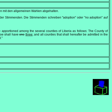
men mit den allgemeinen Wahlen abgehalten.
eit der Stimmenden. Die Stimmenden schreiben
"adoption"
oder
"no adoption"
auf
 be apportioned among the several counties of Liberia as follows: The County of
noe shall have
one
three
; and all counties that shall hereafter be admitted in the
."