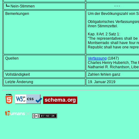
┗━ Nein-Stimmen
            ---
Bemerkungen
Um der Bevölkungszahl von Si
Obligatorisches Verfassungsr
ihren Stimmzettel.
Kap. II Art. 2 Satz 1:
"The representatives shall be 
Montserrado shall have four r
Republic shall have one repres
Quellen
Verfassung
(1847)
Charles Henry Huberich,
The P
Nathaniel R. Richardson,
Libe
Vollständigkeit
Zahlen fehlen ganz
Letzte Änderung
19. Januar 2019