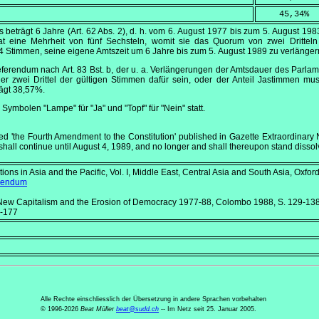
    45,34
%
beträgt 6 Jahre (Art. 62 Abs. 2), d. h. vom
6. August 1977
bis zum
5. August 198
at eine Mehrheit von fünf Sechsteln, womit sie das Quorum von zwei Dritteln
4 Stimmen, seine eigene Amtszeit um 6 Jahre bis zum
5. August 1989
zu verlänger
eferendum nach Art. 83 Bst. b, der u. a. Verlängerungen der Amtsdauer des Parla
r zwei Drittel der gültigen Stimmen dafür sein, oder der Anteil Jastimmen mus
rägt 38,57%.
Symbolen "Lampe" für "Ja" und "Topf" für "Nein" statt.
led 'the Fourth Amendment to the Constitution' published in Gazette Extraordinary
 shall continue until August 4, 1989, and no longer and shall thereupon stand dissol
tions in Asia and the Pacific, Vol. I, Middle East, Central Asia and South Asia
, Oxfor
erendum
 New Capitalism and the Erosion of Democracy 1977-88
, Colombo 1988, S. 129-13
5-177
Alle Rechte einschliesslich der Übersetzung in andere Sprachen vorbehalten
© 1996-2026
Beat Müller
beat
@
sudd
.
ch
-- Im Netz seit 25. Januar 2005.