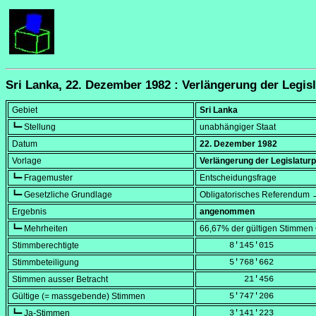
Sri Lanka, 22. Dezember 1982 : Verlängerung der Legis
Gebiet
Sri Lanka
┗━ Stellung
unabhängiger Staat
Datum
22. Dezember 1982
Vorlage
Verlängerung der Legislatur
┗━ Fragemuster
Entscheidungsfrage
┗━ Gesetzliche Grundlage
Obligatorisches Referendum →
Ergebnis
angenommen
┗━ Mehrheiten
66,67% der gültigen Stimmen
Stimmberechtigte
      8'145'015
Stimmbeteiligung
      5'768'662
Stimmen ausser Betracht
         21'456
Gültige (= massgebende) Stimmen
      5'747'206
┗━ Ja-Stimmen
      3'141'223