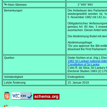
┗━ Nein-Stimmen
      2'605'983
Bemerkungen
Die Amtsdauer des Parlaments 
wiedergewählt worden ist, h
5. November 1982
mit 142 zu 
Obligatorisches Verfassungsr
gemäss Art. 85 Abs. 3 enwede
ausmachen. Dieser Anteil bet
Die Abstimmung findet mit den 
Abstimmungsfrage:
"Do you approve the Bill entit
dissolved the First Parliament
Quellen
Dieter Nohlen et al. (Hg.),
Elec
1982 Sri Lankan national ref
Constitution of Sri Lanka
Colin R. de Silva,
Sri Lanka's
Electoral Studies 1983 (2) 17
Vollständigkeit
Endergebnis
Letzte Änderung
15. Januar 2019