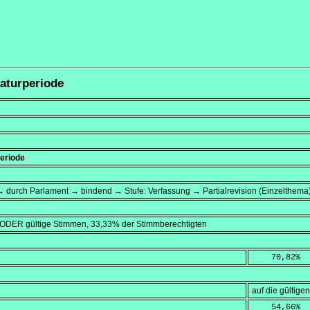
laturperiode
periode
 durch Parlament → bindend → Stufe: Verfassung → Partialrevision (Einzelthema
 ODER gültige Stimmen, 33,33% der Stimmberechtigten
    70,82
%
auf die gültig
    54,66
%