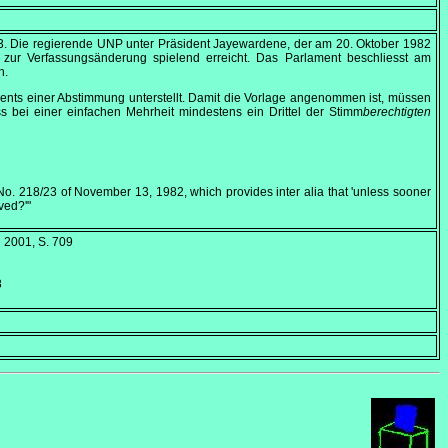
3
. Die regierende UNP unter Präsident Jayewardene, der am
20. Oktober 1982
 zur Verfassungsänderung spielend erreicht. Das Parlament beschliesst am
n.
ments einer Abstimmung unterstellt. Damit die Vorlage angenommen ist, müssen
s bei einer einfachen Mehrheit mindestens ein Drittel der Stimm
berechtigten
 No. 218/23 of November 13, 1982, which provides inter alia that 'unless sooner
ved?'"
d 2001, S. 709
8