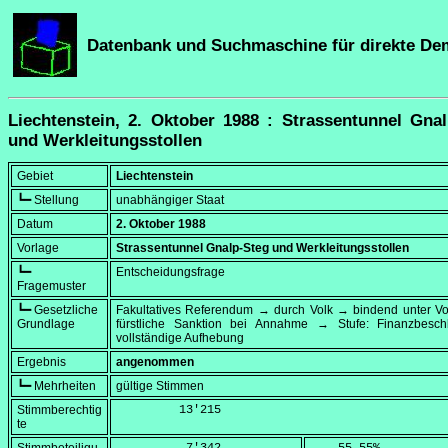
Datenbank und Suchmaschine für direkte De
Liechtenstein, 2. Oktober 1988 : Strassentunnel Gna
und Werkleitungsstollen
Gebiet
Liechtenstein
┗━ Stellung
unabhängiger Staat
Datum
2. Oktober 1988
Vorlage
Strassentunnel Gnalp-Steg und Werkleitungsstollen
┗━
Entscheidungsfrage
Fragemuster
┗━ Gesetzliche
Fakultatives Referendum → durch Volk → bindend unter Vo
Grundlage
fürstliche Sanktion bei Annahme → Stufe: Finanzbesc
vollständige Aufhebung
Ergebnis
angenommen
┗━ Mehrheiten
gültige Stimmen
Stimmberechtig
         13'215
te