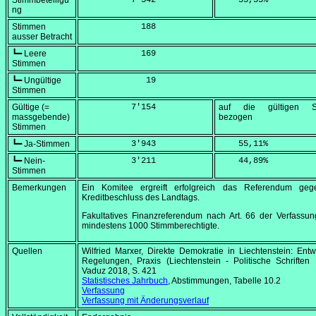
Stimmbeteiligu
          7'342
    55,55
%
ng
Stimmen
            188
ausser Betracht
┗━ Leere
            169
Stimmen
┗━ Ungültige
             19
Stimmen
Gültige (=
          7'154
auf die gültigen S
massgebende)
bezogen
Stimmen
┗━ Ja-Stimmen
          3'943
    55,11
%
┗━ Nein-
          3'211
    44,89
%
Stimmen
Bemerkungen
Ein Komitee ergreift erfolgreich das Referendum ge
Kreditbeschluss des Landtags.
Fakultatives Finanzreferendum nach Art. 66 der Verfassu
mindestens 1000 Stimmberechtigte.
Quellen
Wilfried Marxer, Direkte Demokratie in Liechtenstein: Entw
Regelungen, Praxis (Liechtenstein - Politische Schriften 
Vaduz 2018, S. 421
Statistisches Jahrbuch
, Abstimmungen, Tabelle 10.2
Verfassung
Verfassung mit Änderungsverlauf