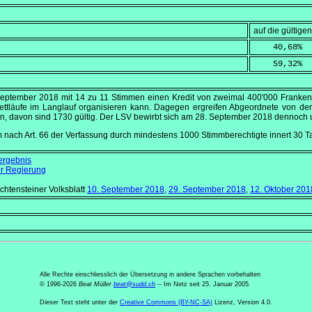
auf die gültig
    40,68
%
    59,32
%
September 2018
mit 14 zu 11 Stimmen einen Kredit von zweimal 400'000 Franken,
ttläufe im Langlauf organisieren kann. Dagegen ergreifen Abgeordnete von
en, davon sind 1730 gültig. Der LSV bewirbt sich am
28. September 2018
dennoch u
m nach Art. 66 der Verfassung durch mindestens 1000 Stimmberechtigte innert 30
ergebnis
r Regierung
echtensteiner Volksblatt
10. September 2018
,
29. September 2018
,
12. Oktober 201
Alle Rechte einschliesslich der Übersetzung in andere Sprachen vorbehalten
© 1996-2026
Beat Müller
beat
@
sudd
.
ch
-- Im Netz seit 25. Januar 2005.
Dieser Text steht unter der
Creative Commons (BY-NC-SA)
Lizenz, Version 4.0.