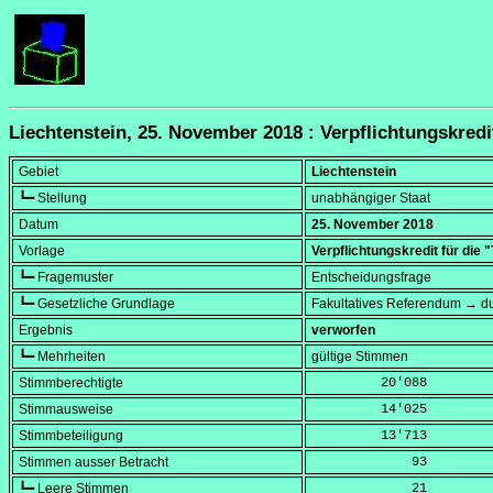
Liechtenstein, 25. November 2018 : Verpflichtungskredit
Gebiet
Liechtenstein
┗━ Stellung
unabhängiger Staat
Datum
25. November 2018
Vorlage
Verpflichtungskredit für die 
┗━ Fragemuster
Entscheidungsfrage
┗━ Gesetzliche Grundlage
Fakultatives Referendum → du
Ergebnis
verworfen
┗━ Mehrheiten
gültige Stimmen
Stimmberechtigte
         20'088
Stimmausweise
         14'025
Stimmbeteiligung
         13'713
Stimmen ausser Betracht
             93
┗━ Leere Stimmen
             21