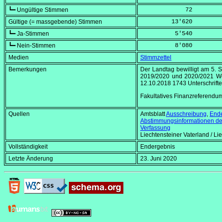
┗━ Ungültige Stimmen
             72
Gültige (= massgebende) Stimmen
         13'620
┗━ Ja-Stimmen
          5'540
┗━ Nein-Stimmen
          8'080
Medien
Stimmzettel
Bemerkungen
Der Landtag bewilligt am
5. 
2019/2020 und 2020/2021 We
12.10
.2018 1743 Unterschrift
Fakultatives Finanzreferendu
Quellen
Amtsblatt
Ausschreibung
,
End
Abstimmungsinformationen de
Verfassung
Liechtensteiner Vaterland / Li
Vollständigkeit
Endergebnis
Letzte Änderung
23. Juni 2020