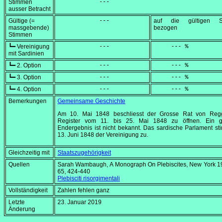
Stimmen
            ---
ausser Betracht
Gültige (=
            ---
auf die gültigen S
massgebende)
bezogen
Stimmen
┗━ Vereinigung
            ---
     --- %
mit Sardinien
┗━ 2. Option
            ---
     --- %
┗━ 3. Option
            ---
     --- %
┗━ 4. Option
            ---
     --- %
Bemerkungen
Gemeinsame Geschichte
Am
10. Mai 1848
beschliesst der Grosse Rat von Regg
Register vom 11. bis
25. Mai 1848
zu öffnen. Ein 
Endergebnis ist nicht bekannt. Das sardische Parlament s
13. Juni 1848
der Vereinigung zu.
Gleichzeitig mit
Staatszugehörigkeit
Quellen
Sarah Wambaugh,
A Monograph On Plebiscites
, New York 1
65, 424-440
Plebisciti risorgimentali
Vollständigkeit
Zahlen fehlen ganz
Letzte
23. Januar 2019
Änderung