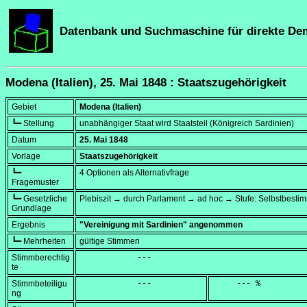
Datenbank und Suchmaschine für direkte De
Modena (Italien), 25. Mai 1848 : Staatszugehörigkeit
Gebiet
Modena (Italien)
┗━ Stellung
unabhängiger Staat wird Staatsteil (Königreich Sardinien)
Datum
25. Mai 1848
Vorlage
Staatszugehörigkeit
┗━
4 Optionen als Alternativfrage
Fragemuster
┗━ Gesetzliche
Plebiszit → durch Parlament → ad hoc → Stufe: Selbstbest
Grundlage
Ergebnis
"Vereinigung mit Sardinien" angenommen
┗━ Mehrheiten
gültige Stimmen
Stimmberechtig
            ---
te
Stimmbeteiligu
            ---
     --- %
ng