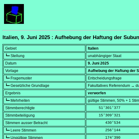
Italien, 9. Juni 2025 : Aufhebung der Haftung der Subu
Gebiet
Italien
┗━ Stellung
unabhängiger Staat
Datum
9. Juni 2025
Vorlage
Aufhebung der Haftung der S
┗━ Fragemuster
Entscheidungsfrage
┗━ Gesetzliche Grundlage
Fakultatives Referendum → du
Ergebnis
verworfen
┗━ Mehrheiten
gültige Stimmen, 50% + 1 Sti
Stimmberechtigte
     51'301'377
Stimmbeteiligung
     15'309'321
Stimmen ausser Betracht
        430'534
┗━ Leere Stimmen
        256'144
┗━ Ungültige Stimmen
        174'390