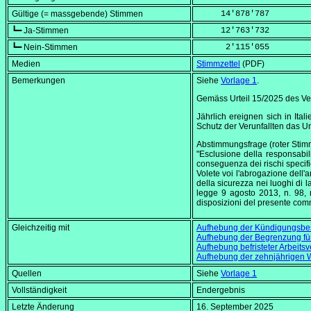
Gültige (= massgebende) Stimmen
     14'878'787
┗━ Ja-Stimmen
     12'763'732
┗━ Nein-Stimmen
      2'115'055
Medien
Stimmzettel
(PDF)
Bemerkungen
Siehe
Vorlage 1
.
Gemäss Urteil 15/2025 des V
Jährlich ereignen sich in Ital
Schutz der Verunfallten das 
Abstimmungsfrage (roter Stimm
"Esclusione della responsabili
conseguenza dei rischi specifici
Volete voi l'abrogazione dell'a
della sicurezza nei luoghi di l
legge 9 agosto 2013, n. 98, 
disposizioni del presente comma
Gleichzeitig mit
Aufhebung der Kündigungsbes
Aufhebung der Begrenzung für 
Aufhebung befristeter Arbeit
Aufhebung der zehnjährigen W
Quellen
Siehe
Vorlage 1
Vollständigkeit
Endergebnis
Letzte Änderung
16. September 2025