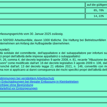
auf die gültig
    85,78
%
    14,22
%
erfassungsgerichts vom
30. Januar 2025
zulässig.
ien 500'000 Arbeitsunfälle, davon 1000 tödliche. Die Haftung bei Betriebsunfällen
Unternehmen am Anfang der Auftragskette übernehmen.
zettel):
tà solidale del committente, dell'appaltatore e del subappaltatore per infortuni s
 propri dell'attività delle imprese appaltatrici o subappaltatrici
rt. 26, comma 4, del decreto legislativo 9 aprile 2008, n. 81, recante "Attuazione del
avoro" come modificato dall'art. 16 del decreto legislativo 3 agosto 2009 n. 106, da
nonché dall'art. 13 del decreto legge 21 ottobre 2021, n. 146, convertito con m
 non si applicano ai danni conseguenza dei rischi specifici propri dell'attività dell
timmungen bei verstärktem Arbeitsschutz
Entschädigungen bei illegaler Entlassung in Kleinbetrieben
sverträge ohne Begründung
artefrist vor Einbürgerungen