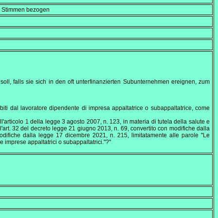
en Stimmen bezogen
 soll, falls sie sich in den oft unterfinanzierten Subunternehmen ereignen, zum
ubiti dal lavoratore dipendente di impresa appaltatrice o subappaltatrice, come
l'articolo 1 della legge 3 agosto 2007, n. 123, in materia di tutela della salute e
ll'art. 32 del decreto legge 21 giugno 2013, n. 69, convertito con modifiche dalla
odifiche dalla legge 17 dicembre 2021, n. 215, limitatamente alle parole "Le
e imprese appaltatrici o subappaltatrici."?"