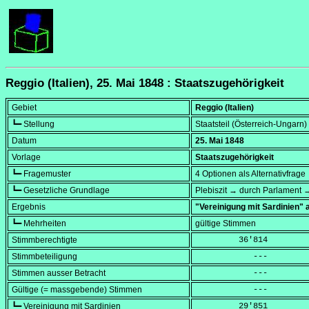
Reggio (Italien), 25. Mai 1848 : Staatszugehörigkeit
Gebiet
Reggio (Italien)
┗━ Stellung
Staatsteil (Österreich-Ungarn) 
Datum
25. Mai 1848
Vorlage
Staatszugehörigkeit
┗━ Fragemuster
4 Optionen als Alternativfrage
┗━ Gesetzliche Grundlage
Plebiszit → durch Parlament 
Ergebnis
"Vereinigung mit Sardinien
┗━ Mehrheiten
gültige Stimmen
Stimmberechtigte
         36'814
Stimmbeteiligung
            ---
Stimmen ausser Betracht
            ---
Gültige (= massgebende) Stimmen
            ---
┗━ Vereinigung mit Sardinien
         29'851