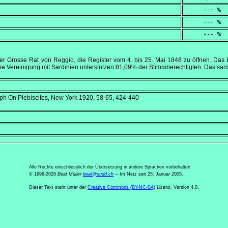
     --- %
     --- %
     --- %
er Grosse Rat von Reggio, die Register vom 4. bis
25. Mai 1848
zu öffnen. Das
Die Vereinigung mit Sardinien unterstützen 81,09% der Stimmberechtigten. Das sa
h On Plebiscites
, New York 1920, 58-65, 424-440
Alle Rechte einschliesslich der Übersetzung in andere Sprachen vorbehalten
© 1996-2026
Beat Müller
beat
@
sudd
.
ch
-- Im Netz seit 25. Januar 2005.
Dieser Text steht unter der
Creative Commons (BY-NC-SA)
Lizenz, Version 4.0.