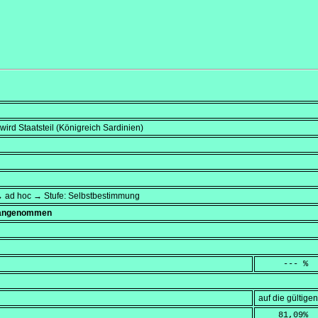
wird Staatsteil (Königreich Sardinien)
→ ad hoc → Stufe: Selbstbestimmung
" angenommen
     --- %
auf die gültig
    81,09
%