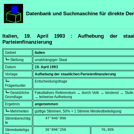
Datenbank und Suchmaschine für direkte De
Italien, 19. April 1993 : Aufhebung der staat
Parteienfinanzierung
Gebiet
Italien
┗━ Stellung
unabhängiger Staat
Datum
19. April 1993
Vorlage
Aufhebung der staatlichen Parteienfinanzierung
┗━
Entscheidungsfrage
Fragemuster
┗━ Gesetzliche
Fakultatives Referendum → durch Volk → bindend → Stufe:
Grundlage
→ teilweise Aufhebung
Ergebnis
angenommen
┗━ Mehrheiten
gültige Stimmen, 50% + 1 Stimme Mindestbeteiligung
Stimmberechtig
     47'946'896
te
Stimmbeteiligu
     36'896'256
    76,95
%