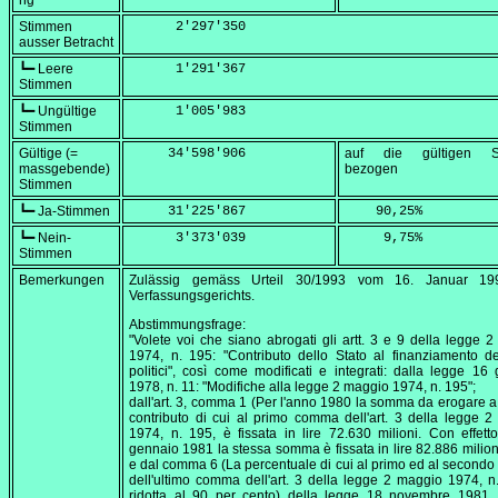
ng
Stimmen
      2'297'350
ausser Betracht
┗━ Leere
      1'291'367
Stimmen
┗━ Ungültige
      1'005'983
Stimmen
Gültige (=
     34'598'906
auf die gültigen S
massgebende)
bezogen
Stimmen
┗━ Ja-Stimmen
     31'225'867
    90,25
%
┗━ Nein-
      3'373'039
     9,75
%
Stimmen
Bemerkungen
Zulässig gemäss Urteil 30/1993 vom
16. Januar 19
Verfassungsgerichts.
Abstimmungsfrage:
"Volete voi che siano abrogati gli artt. 3 e 9 della legge 
1974, n. 195: "Contributo dello Stato al finanziamento dei
politici", così come modificati e integrati: dalla legge 16
1978, n. 11: "Modifiche alla legge 2 maggio 1974, n. 195";
dall'art. 3, comma 1 (Per l'anno 1980 la somma da erogare a t
contributo di cui al primo comma dell'art. 3 della legge 
1974, n. 195, è fissata in lire 72.630 milioni. Con effett
gennaio 1981 la stessa somma è fissata in lire 82.886 milion
e dal comma 6 (La percentuale di cui al primo ed al secondo
dell'ultimo comma dell'art. 3 della legge 2 maggio 1974, n
ridotta al 90 per cento) della legge 18 novembre 1981, 