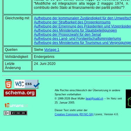
"Modifiche ed integrazioni alla legge 2 maggio 1974, n.
contributo dello Stato al finanziamento dei partiti politici"?
Gleichzeitig mit
Aufhebung der kommunalen Zuständigkeit für den Umweltsc
Aufhebung der Strafbarkeit des Drogenkonsums
Aufhebung der Ernennung des Präsidenten und Vizepräside
Aufhebung des Ministeriums für Staatsbeteiligungen
Aufhebung der Proporzwahl für den Senat
Aufhebung des Land- und Forstwirtschaftsministeriums
Aufhebung des Ministeriums für Tourismus und Vergnügung
Quellen
Siehe
Vorlage 1
Vollständigkeit
Endergebnis
Letzte
24. Juni 2020
Änderung
Alle Rechte einschliesslich der Übersetzung in andere
Sprachen vorbehalten
© 1996-2026
Beat Müller
beat
@
sudd
.
ch
-- Im Netz seit
25. Januar 2005.
Dieser Text steht unter der
Creative Commons (BY-NC-SA)
Lizenz, Version 4.0.