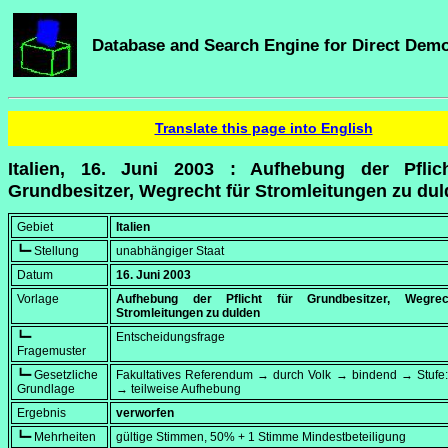
Database and Search Engine for Direct Dem
Translate this page into English
Italien, 16. Juni 2003 : Aufhebung der Pflic
Grundbesitzer, Wegrecht für Stromleitungen zu du
Gebiet
Italien
┗━ Stellung
unabhängiger Staat
Datum
16. Juni 2003
Vorlage
Aufhebung der Pflicht für Grundbesitzer, Wegrec
Stromleitungen zu dulden
┗━
Entscheidungsfrage
Fragemuster
┗━ Gesetzliche
Fakultatives Referendum → durch Volk → bindend → Stufe:
Grundlage
→ teilweise Aufhebung
Ergebnis
verworfen
┗━ Mehrheiten
gültige Stimmen, 50% + 1 Stimme Mindestbeteiligung