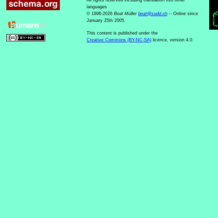
All rights reserved including translation into other
languages
© 1996-2026
Beat Müller
beat
@
sudd
.
ch
-- Online since
January 25th 2005.
This content is published under the
Creative Commons (BY-NC-SA)
licence, version 4.0.