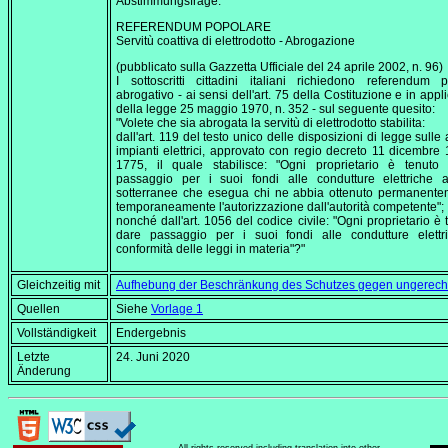
Abstimmungsfrage:
REFERENDUM POPOLARE
Servitù coattiva di elettrodotto - Abrogazione
(pubblicato sulla Gazzetta Ufficiale del 24 aprile 2002, n. 96)
I sottoscritti cittadini italiani richiedono referendum 
abrogativo - ai sensi dell'art. 75 della Costituzione e in appl
della legge 25 maggio 1970, n. 352 - sul seguente quesito:
"Volete che sia abrogata la servitù di elettrodotto stabilita:
dall'art. 119 del testo unico delle disposizioni di legge sulle
impianti elettrici, approvato con regio decreto 11 dicembre 
1775, il quale stabilisce: "Ogni proprietario è tenuto
passaggio per i suoi fondi alle condutture elettriche 
sotterranee che esegua chi ne abbia ottenuto permanente
temporaneamente l'autorizzazione dall'autorità competente";
nonché dall'art. 1056 del codice civile: "Ogni proprietario è 
dare passaggio per i suoi fondi alle condutture elettri
conformità delle leggi in materia"?"
Gleichzeitig mit
Aufhebung der Beschränkung des Schutzes gegen ungerechtfer
Quellen
Siehe
Vorlage 1
Vollständigkeit
Endergebnis
Letzte
24. Juni 2020
Änderung