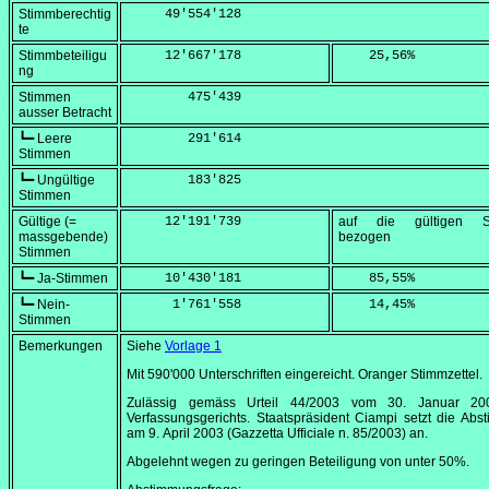
Stimmberechtig
     49'554'128
te
Stimmbeteiligu
     12'667'178
    25,56
%
ng
Stimmen
        475'439
ausser Betracht
┗━ Leere
        291'614
Stimmen
┗━ Ungültige
        183'825
Stimmen
Gültige (=
     12'191'739
auf die gültigen S
massgebende)
bezogen
Stimmen
┗━ Ja-Stimmen
     10'430'181
    85,55
%
┗━ Nein-
      1'761'558
    14,45
%
Stimmen
Bemerkungen
Siehe
Vorlage 1
Mit 590'000 Unterschriften eingereicht. Oranger Stimmzettel.
Zulässig gemäss Urteil 44/2003 vom
30. Januar 20
Verfassungsgerichts. Staatspräsident Ciampi setzt die Ab
am
9. April 2003
(
Gazzetta Ufficiale n. 85/2003
) an.
Abgelehnt wegen zu geringen Beteiligung von unter 50%.