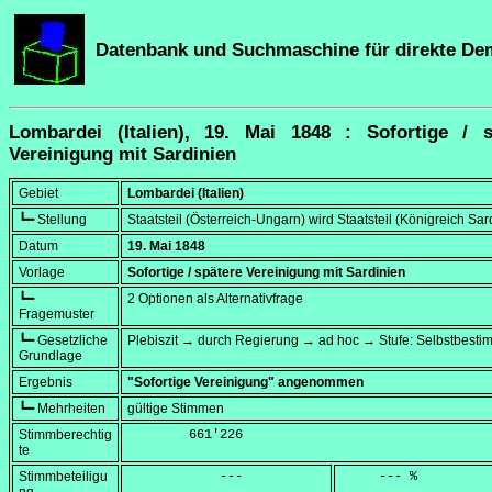
Datenbank und Suchmaschine für direkte De
Lombardei (Italien), 19. Mai 1848 : Sofortige / s
Vereinigung mit Sardinien
Gebiet
Lombardei (Italien)
┗━ Stellung
Staatsteil (Österreich-Ungarn) wird Staatsteil (Königreich Sar
Datum
19. Mai 1848
Vorlage
Sofortige / spätere Vereinigung mit Sardinien
┗━
2 Optionen als Alternativfrage
Fragemuster
┗━ Gesetzliche
Plebiszit → durch Regierung → ad hoc → Stufe: Selbstbest
Grundlage
Ergebnis
"Sofortige Vereinigung" angenommen
┗━ Mehrheiten
gültige Stimmen
Stimmberechtig
        661'226
te
Stimmbeteiligu
            ---
     --- %