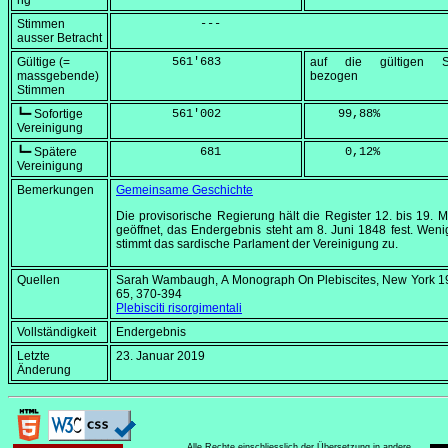
ng
Stimmen
            ---
ausser Betracht
Gültige (=
        561'683
auf die gültigen S
massgebende)
bezogen
Stimmen
┗━ Sofortige
        561'002
    99,88
%
Vereinigung
┗━ Spätere
            681
     0,12
%
Vereinigung
Bemerkungen
Gemeinsame Geschichte
Die provisorische Regierung hält die Register 12. bis
19. M
geöffnet, das Endergebnis steht am
8. Juni 1848
fest. Weni
stimmt das sardische Parlament der Vereinigung zu.
Quellen
Sarah Wambaugh,
A Monograph On Plebiscites
, New York 1
65, 370-394
Plebisciti risorgimentali
Vollständigkeit
Endergebnis
Letzte
23. Januar 2019
Änderung
Alle Rechte einschliesslich der Übersetzung in andere