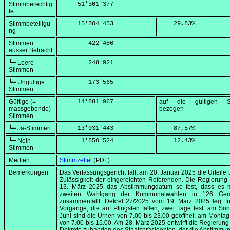
Stimmberechtig
     51'301'377
te
Stimmbeteiligu
     15'304'453
    29,83
%
ng
Stimmen
        422'486
ausser Betracht
┗━ Leere
        248'921
Stimmen
┗━ Ungültige
        173'565
Stimmen
Gültige (=
     14'881'967
auf die gültigen S
massgebende)
bezogen
Stimmen
┗━ Ja-Stimmen
     13'031'443
    87,57
%
┗━ Nein-
      1'850'524
    12,43
%
Stimmen
Medien
Stimmzettel
(PDF)
Bemerkungen
Das Verfassungsgericht fällt am
20. Januar 2025
die Urteile 
Zulässigkeit der eingereichten Referenden. Die Regierung
13. März 2025
das Abstimmungdatum so fest, dass es 
zweiten Wahlgang der Kommunalwahlen in 126 Gem
zusammenfällt. Dekret 27/2025 vom
19. März 2025
legt f
Vorgänge, die auf Pfingsten fallen, zwei Tage fest: am Son
Juni sind die Urnen von
7.00
bis
23.00
geöffnet, am Montag,
von
7.00
bis
15.00
. Am
28. März 2025
entwirft die Regierung 