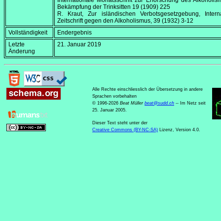
Internationale Monatsschrift zur Erforschung des Alkoholi
Bekämpfung der Trinksitten 19 (1909) 225
R. Kraut, Zur isländischen Verbotsgesetzgebung, Interna
Zeitschrift gegen den Alkoholismus, 39 (1932) 3-12
Vollständigkeit
Endergebnis
Letzte
21. Januar 2019
Änderung
Alle Rechte einschliesslich der Übersetzung in andere
Sprachen vorbehalten
© 1996-2026
Beat Müller
beat
@
sudd
.
ch
-- Im Netz seit
25. Januar 2005.
Dieser Text steht unter der
Creative Commons (BY-NC-SA)
Lizenz, Version 4.0.