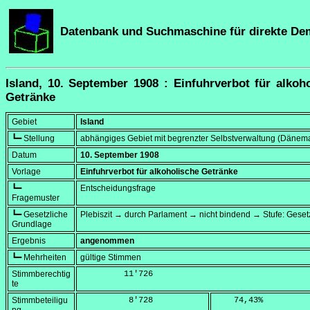
Datenbank und Suchmaschine für direkte De
Island, 10. September 1908 : Einfuhrverbot für alkoh
Getränke
Gebiet
Island
┗━ Stellung
abhängiges Gebiet mit begrenzter Selbstverwaltung (Dänem
Datum
10. September 1908
Vorlage
Einfuhrverbot für alkoholische Getränke
┗━
Entscheidungsfrage
Fragemuster
┗━ Gesetzliche
Plebiszit → durch Parlament → nicht bindend → Stufe: Geset
Grundlage
Ergebnis
angenommen
┗━ Mehrheiten
gültige Stimmen
Stimmberechtig
         11'726
te
Stimmbeteiligu
          8'728
    74,43
%