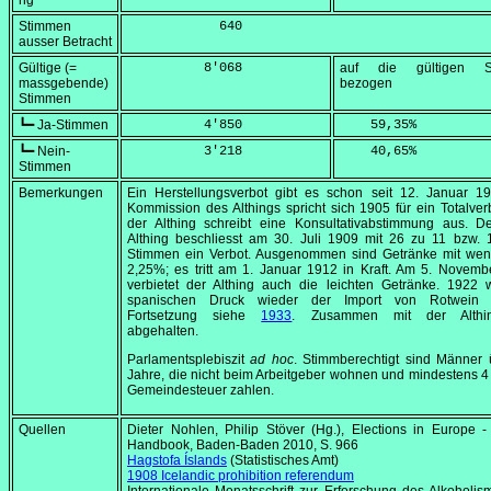
ng
Stimmen
            640
ausser Betracht
Gültige (=
          8'068
auf die gültigen S
massgebende)
bezogen
Stimmen
┗━ Ja-Stimmen
          4'850
    59,35
%
┗━ Nein-
          3'218
    40,65
%
Stimmen
Bemerkungen
Ein Herstellungsverbot gibt es schon seit
12. Januar 1
Kommission des Althings spricht sich 1905 für ein Totalver
der Althing schreibt eine Konsultativabstimmung aus. D
Althing beschliesst am
30. Juli 1909
mit 26 zu 11 bzw. 
Stimmen ein Verbot. Ausgenommen sind Getränke mit weni
2,25%; es tritt am
1. Januar 1912
in Kraft. Am
5. Novemb
verbietet der Althing auch die leichten Getränke. 1922 
spanischen Druck wieder der Import von Rotwein e
Fortsetzung siehe
1933
. Zusammen mit der Althin
abgehalten.
Parlamentsplebiszit
ad hoc
. Stimmberechtigt sind Männer
Jahre, die nicht beim Arbeitgeber wohnen und mindestens 
Gemeindesteuer zahlen.
Quellen
Dieter Nohlen, Philip Stöver (Hg.),
Elections in Europe -
Handbook
, Baden-Baden 2010, S. 966
Hagstofa Íslands
(Statistisches Amt)
1908 Icelandic prohibition referendum