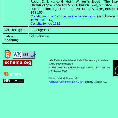
Robert D. & Nancy G. Heinl,
Written in Blood - The Stor
Haitian People Since 1492-1971
, Boston 1978, S. 518-520
Robert I. Rotberg,
Haiti - The Politics of Squalor
, Boston 
153-155
Constitution de 1935 et ses Amendements
(mit Änderun
1939 und 1944)
Constitution de 1932
Vollständigkeit
Endergebnis
Letzte
23. Juli 2014
Änderung
Alle Rechte einschliesslich der Übersetzung in andere
Sprachen vorbehalten
© 1996-2026
Beat Müller
beat
@
sudd
.
ch
-- Im Netz seit
25. Januar 2005.
Dieser Text steht unter der
Creative Commons (BY-NC-SA)
Lizenz, Version 4.0.