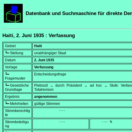
Datenbank und Suchmaschine für direkte De
Haiti, 2. Juni 1935 : Verfassung
Gebiet
Haiti
┗━ Stellung
unabhängiger Staat
Datum
2. Juni 1935
Vorlage
Verfassung
┗━
Entscheidungsfrage
Fragemuster
┗━ Gesetzliche
Plebiszit → durch Präsident → ad hoc → Stufe: Verfa
Grundlage
Totalrevison
Ergebnis
angenommen
┗━ Mehrheiten
gültige Stimmen
Stimmberechtig
            ---
te
Stimmbeteiligu
            ---
     --- %
ng