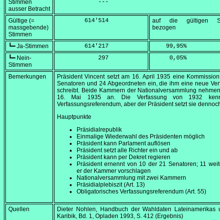
Stimmen
            ---
ausser Betracht
Gültige (=
        614'514
auf die gültigen S
massgebende)
bezogen
Stimmen
┗━ Ja-Stimmen
        614'217
    99,95
%
┗━ Nein-
            297
     0,05
%
Stimmen
Bemerkungen
Präsident Vincent setzt am
16. April 1935
eine Kommission
Senatoren und 24 Abgeordneten ein, die ihm eine neue Ve
schreibt. Beide Kammern der Nationalversammlung nehmen
16. Mai 1935
an. Die Verfassung von 1932 kenn
Verfassungsreferendum, aber der Präsident setzt sie dennoc
Hauptpunkte
Präsidialrepublik
Einmalige Wiederwahl des Präsidenten möglich
Präsident kann Parlament auflösen
Präsident setzt alle Richter ein und ab
Präsident kann per Dekret regieren
Präsident ernennt von 10 der 21 Senatoren; 11 weit
er der Kammer vorschlagen
Nationalversammlung mit zwei Kammern
Präsidialplebiszit (Art. 13)
Obligatorisches Verfassungsreferendum (Art. 55)
Quellen
Dieter Nohlen, Handbuch der Wahldaten Lateinamerikas 
Karibik, Bd. 1, Opladen 1993, S. 412 (Ergebnis)