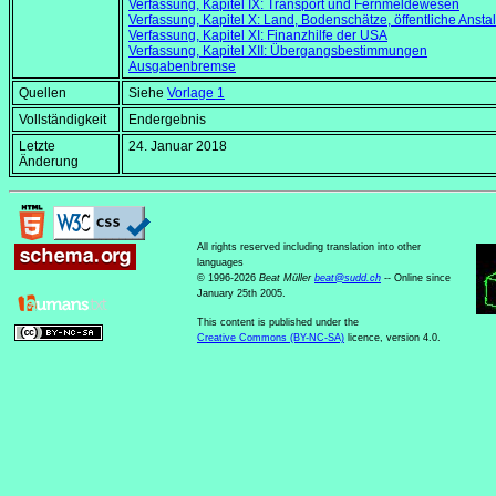
Verfassung, Kapitel IX: Transport und Fernmeldewesen
Verfassung, Kapitel X: Land, Bodenschätze, öffentliche Ansta
Verfassung, Kapitel XI: Finanzhilfe der USA
Verfassung, Kapitel XII: Übergangsbestimmungen
Ausgabenbremse
Quellen
Siehe
Vorlage 1
Vollständigkeit
Endergebnis
Letzte
24. Januar 2018
Änderung
All rights reserved including translation into other
languages
© 1996-2026
Beat Müller
beat
@
sudd
.
ch
-- Online since
January 25th 2005.
This content is published under the
Creative Commons (BY-NC-SA)
licence, version 4.0.