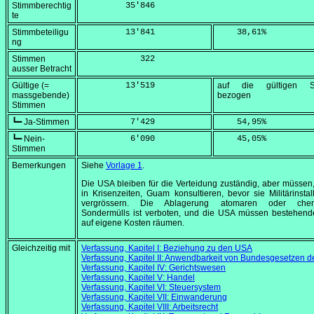
Stimmberechtig
         35'846
te
Stimmbeteiligu
         13'841
    38,61
%
ng
Stimmen
            322
ausser Betracht
Gültige (=
         13'519
auf die gültigen S
massgebende)
bezogen
Stimmen
┗━ Ja-Stimmen
          7'429
    54,95
%
┗━ Nein-
          6'090
    45,05
%
Stimmen
Bemerkungen
Siehe
Vorlage 1
.
Die USA bleiben für die Verteidung zuständig, aber müssen
in Krisenzeiten, Guam konsultieren, bevor sie Militärinstal
vergrössern. Die Ablagerung atomaren oder chem
Sondermülls ist verboten, und die USA müssen bestehend
auf eigene Kosten räumen.
Gleichzeitig mit
Verfassung, Kapitel I: Beziehung zu den USA
Verfassung, Kapitel II: Anwendbarkeit von Bundesgesetzen 
Verfassung, Kapitel IV: Gerichtswesen
Verfassung, Kapitel V: Handel
Verfassung, Kapitel VI: Steuersystem
Verfassung, Kapitel VII: Einwanderung
Verfassung, Kapitel VIII: Arbeitsrecht