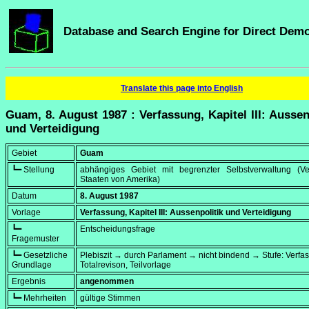
Database and Search Engine for Direct Dem
Translate this page into English
Guam, 8. August 1987 : Verfassung, Kapitel III: Aussen
und Verteidigung
Gebiet
Guam
┗━ Stellung
abhängiges Gebiet mit begrenzter Selbstverwaltung (Ver
Staaten von Amerika)
Datum
8. August 1987
Vorlage
Verfassung, Kapitel III: Aussenpolitik und Verteidigung
┗━
Entscheidungsfrage
Fragemuster
┗━ Gesetzliche
Plebiszit → durch Parlament → nicht bindend → Stufe: Verf
Grundlage
Totalrevison, Teilvorlage
Ergebnis
angenommen
┗━ Mehrheiten
gültige Stimmen