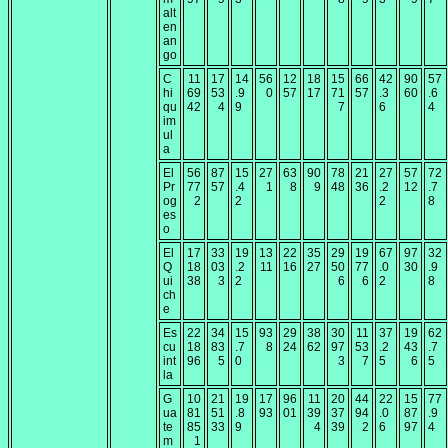
alt
en
an
go
C
11
17
14
56
12
18
15
66
42
90
57
hi
69
53
.9
0
57
17
71
57
.3
60
.6
qu
42
4
9
7
6
4
im
ul
a
El
56
87
15
27
63
90
78
21
27
57
72
Pr
77
57
.4
1
8
9
48
36
.2
12
.7
og
2
2
2
8
es
o
El
17
33
19
13
22
35
29
19
67
97
32
Q
18
03
.2
11
16
27
50
77
.0
30
.9
ui
38
3
2
6
6
2
8
ch
e
Es
22
34
15
93
29
38
30
11
37
19
62
cu
18
83
.7
8
24
62
97
53
.2
43
.7
int
96
5
0
3
7
5
6
5
la
G
10
21
19
17
96
11
20
44
22
15
77
ua
81
51
.8
93
01
39
37
94
.0
87
.9
te
85
33
9
4
39
2
6
97
4
m
1