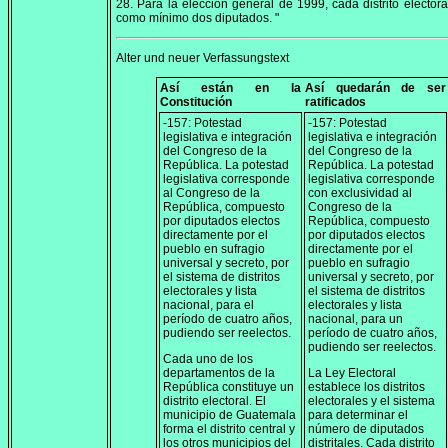
28. Para la elección general de 1999, cada distrito electora
como mínimo dos diputados. "
Alter und neuer Verfassungstext
Así están en la
Así quedarán de ser
Constitución
ratificados
-157: Potestad
-157: Potestad
legislativa e integración
legislativa e integración
del Congreso de la
del Congreso de la
República. La potestad
República. La potestad
legislativa corresponde
legislativa corresponde
al Congreso de la
con exclusividad al
República, compuesto
Congreso de la
por diputados electos
República, compuesto
directamente por el
por diputados electos
pueblo en sufragio
directamente por el
universal y secreto, por
pueblo en sufragio
el sistema de distritos
universal y secreto, por
electorales y lista
el sistema de distritos
nacional, para el
electorales y lista
período de cuatro años,
nacional, para un
pudiendo ser reelectos.
período de cuatro años,
pudiendo ser reelectos.
Cada uno de los
departamentos de la
La Ley Electoral
República constituye un
establece los distritos
distrito electoral. El
electorales y el sistema
municipio de Guatemala
para determinar el
forma el distrito central y
número de diputados
los otros municipios del
distritales. Cada distrito