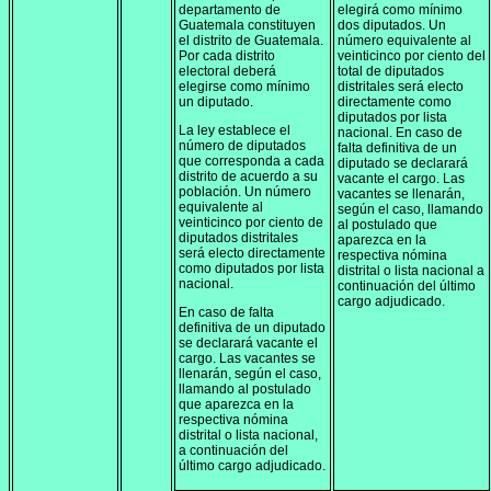
departamento de
elegirá como mínimo
Guatemala constituyen
dos diputados. Un
el distrito de Guatemala.
número equivalente al
Por cada distrito
veinticinco por ciento del
electoral deberá
total de diputados
elegirse como mínimo
distritales será electo
un diputado.
directamente como
diputados por lista
La ley establece el
nacional. En caso de
número de diputados
falta definitiva de un
que corresponda a cada
diputado se declarará
distrito de acuerdo a su
vacante el cargo. Las
población. Un número
vacantes se llenarán,
equivalente al
según el caso, llamando
veinticinco por ciento de
al postulado que
diputados distritales
aparezca en la
será electo directamente
respectiva nómina
como diputados por lista
distrital o lista nacional a
nacional.
continuación del último
cargo adjudicado.
En caso de falta
definitiva de un diputado
se declarará vacante el
cargo. Las vacantes se
llenarán, según el caso,
llamando al postulado
que aparezca en la
respectiva nómina
distrital o lista nacional,
a continuación del
último cargo adjudicado.