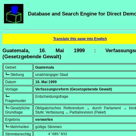
Database and Search Engine for Direct Dem
Translate this page into English
Guatemala, 16. Mai 1999 : Verfassungsr
(Gesetzgebende Gewalt)
Gebiet
Guatemala
┗━ Stellung
unabhängiger Staat
Datum
16. Mai 1999
Vorlage
Verfassungsreform (Gesetzgebende Gewalt)
┗━
Entscheidungsfrage
Fragemuster
┗━ Gesetzliche
Obligatorisches Referendum → durch Parlament → bi
Grundlage
Stufe: Verfassung → Partialrevision (Paket)
Ergebnis
verworfen
┗━ Mehrheiten
gültige Stimmen
Stimmberechtig
      4'085'832