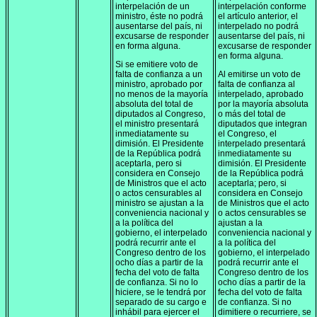
interpelación de un
interpelación conforme
ministro, éste no podrá
el artículo anterior, el
ausentarse del país, ni
interpelado no podrá
excusarse de responder
ausentarse del país, ni
en forma alguna.
excusarse de responder
en forma alguna.
Si se emitiere voto de
falta de confianza a un
Al emitirse un voto de
ministro, aprobado por
falta de confianza al
no menos de la mayoría
interpelado, aprobado
absoluta del total de
por la mayoría absoluta
diputados al Congreso,
o más del total de
el ministro presentará
diputados que integran
inmediatamente su
el Congreso, el
dimisión. El Presidente
interpelado presentará
de la República podrá
inmediatamente su
aceptarla, pero si
dimisión. El Presidente
considera en Consejo
de la República podrá
de Ministros que el acto
aceptarla; pero, si
o actos censurables al
considera en Consejo
ministro se ajustan a la
de Ministros que el acto
conveniencia nacional y
o actos censurables se
a la política del
ajustan a la
gobierno, el interpelado
conveniencia nacional y
podrá recurrir ante el
a la política del
Congreso dentro de los
gobierno, el interpelado
ocho días a partir de la
podrá recurrir ante el
fecha del voto de falta
Congreso dentro de los
de confianza. Si no lo
ocho días a partir de la
hiciere, se le tendrá por
fecha del voto de falta
separado de su cargo e
de confianza. Si no
inhábil para ejercer el
dimitiere o recurriere, se