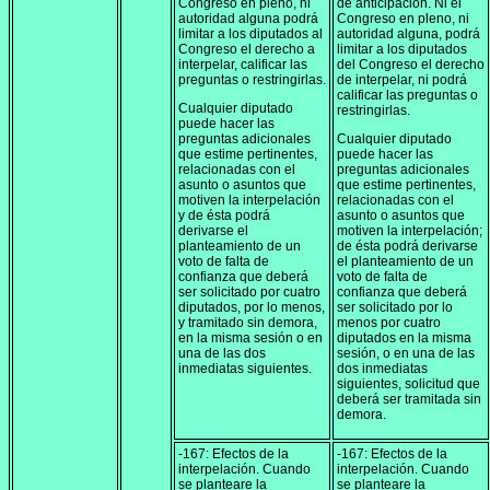
Congreso en pleno, ni
de anticipación. Ni el
autoridad alguna podrá
Congreso en pleno, ni
limitar a los diputados al
autoridad alguna, podrá
Congreso el derecho a
limitar a los diputados
interpelar, calificar las
del Congreso el derecho
preguntas o restringirlas.
de interpelar, ni podrá
calificar las preguntas o
Cualquier diputado
restringirlas.
puede hacer las
preguntas adicionales
Cualquier diputado
que estime pertinentes,
puede hacer las
relacionadas con el
preguntas adicionales
asunto o asuntos que
que estime pertinentes,
motiven la interpelación
relacionadas con el
y de ésta podrá
asunto o asuntos que
derivarse el
motiven la interpelación;
planteamiento de un
de ésta podrá derivarse
voto de falta de
el planteamiento de un
confianza que deberá
voto de falta de
ser solicitado por cuatro
confianza que deberá
diputados, por lo menos,
ser solicitado por lo
y tramitado sin demora,
menos por cuatro
en la misma sesión o en
diputados en la misma
una de las dos
sesión, o en una de las
inmediatas siguientes.
dos inmediatas
siguientes, solicitud que
deberá ser tramitada sin
demora.
-167: Efectos de la
-167: Efectos de la
interpelación. Cuando
interpelación. Cuando
se planteare la
se planteare la