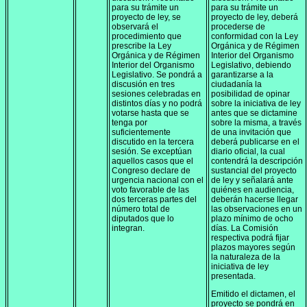
para su trámite un
para su trámite un
proyecto de ley, se
proyecto de ley, deberá
observará el
procederse de
procedimiento que
conformidad con la Ley
prescribe la Ley
Orgánica y de Régimen
Orgánica y de Régimen
Interior del Organismo
Interior del Organismo
Legislativo, debiendo
Legislativo. Se pondrá a
garantizarse a la
discusión en tres
ciudadanía la
sesiones celebradas en
posibilidad de opinar
distintos días y no podrá
sobre la iniciativa de ley
votarse hasta que se
antes que se dictamine
tenga por
sobre la misma, a través
suficientemente
de una invitación que
discutido en la tercera
deberá publicarse en el
sesión. Se exceptúan
diario oficial, la cual
aquellos casos que el
contendrá la descripción
Congreso declare de
sustancial del proyecto
urgencia nacional con el
de ley y señalará ante
voto favorable de las
quiénes en audiencia,
dos terceras partes del
deberán hacerse llegar
número total de
las observaciones en un
diputados que lo
plazo mínimo de ocho
integran.
días. La Comisión
respectiva podrá fijar
plazos mayores según
la naturaleza de la
iniciativa de ley
presentada.
Emitido el dictamen, el
proyecto se pondrá en