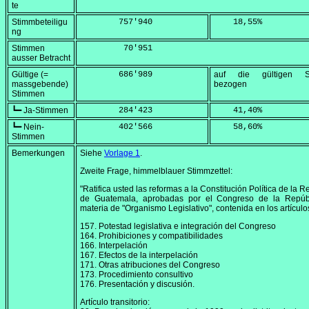
te
Stimmbeteiligu
        757'940
    18,55
%
ng
Stimmen
         70'951
ausser Betracht
Gültige (=
        686'989
auf die gültigen S
massgebende)
bezogen
Stimmen
┗━ Ja-Stimmen
        284'423
    41,40
%
┗━ Nein-
        402'566
    58,60
%
Stimmen
Bemerkungen
Siehe
Vorlage 1
.
Zweite Frage, himmelblauer Stimmzettel:
"Ratifica usted las reformas a la Constitución Política de la R
de Guatemala, aprobadas por el Congreso de la Repúb
materia de "Organismo Legislativo", contenida en los artículo
157. Potestad legislativa e integración del Congreso
164. Prohibiciones y compatibilidades
166. Interpelación
167. Efectos de la interpelación
171. Otras atribuciones del Congreso
173. Procedimiento consultivo
176. Presentación y discusión.
Artículo transitorio: