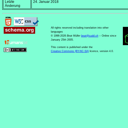
Letzte
24. Januar 2018
Änderung
All rights reserved including translation into other
languages
© 1996-2026
Beat Müller
beat
@
sudd
.
ch
-- Online since
January 25th 2005.
This content is published under the
Creative Commons (BY-NC-SA)
licence, version 4.0.