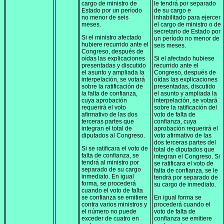
cargo de ministro de
le tendrá por separado
Estado por un período
de su cargo e
no menor de seis
inhabilitado para ejercer
meses.
el cargo de ministro o de
secretario de Estado por
Si el ministro afectado
un período no menor de
hubiere recurrido ante el
seis meses.
Congreso, después de
oídas las explicaciones
Si el afectado hubiese
presentadas y discutido
recurrido ante el
el asunto y ampliada la
Congreso, después de
interpelación, se votará
oídas las explicaciones
sobre la ratificación de
presentadas, discutido
la falta de confianza,
el asunto y ampliada la
cuya aprobación
interpelación, se votará
requerirá el voto
sobre la ratificación del
afirmativo de las dos
voto de falta de
terceras partes que
confianza, cuya
integran el total de
aprobación requerirá el
diputados al Congreso.
voto afirmativo de las
dos terceras partes del
Si se ratificara el voto de
total de diputados que
falta de confianza, se
integran el Congreso. Si
tendrá al ministro por
se ratificara el voto de
separado de su cargo
falta de confianza, se le
inmediato. En igual
tendrá por separado de
forma, se procederá
su cargo de inmediato.
cuando el voto de falta
se confianza se emitiere
En igual forma se
contra varios ministros y
procederá cuando el
el número no puede
voto de falta de
exceder de cuatro en
confianza se emitiere