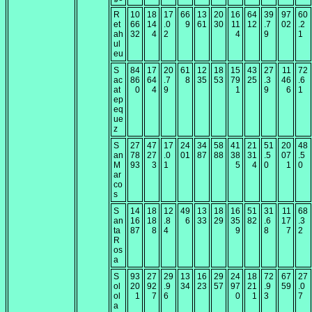
R
10
18
17
66
13
20
16
64
39
97
60
et
66
14
.0
9
61
30
11
12
.7
02
.2
ah
32
4
2
4
9
1
ul
eu
S
84
17
20
61
12
18
15
43
27
11
72
ac
86
64
.7
8
35
53
79
25
.3
46
.6
at
0
4
9
1
9
6
1
ep
eq
ue
z
S
27
47
17
24
34
58
41
21
51
20
48
an
78
27
.0
01
87
88
38
31
.5
07
.5
M
93
3
1
5
4
0
1
0
ar
co
s
S
14
18
12
49
13
18
16
51
31
11
68
an
16
18
.8
6
33
29
35
82
.6
17
.3
ta
87
8
4
9
8
7
2
R
os
a
S
93
27
29
13
16
29
24
18
72
67
27
ol
20
92
.9
34
23
57
97
21
.9
59
.0
ol
1
7
6
0
1
3
7
a