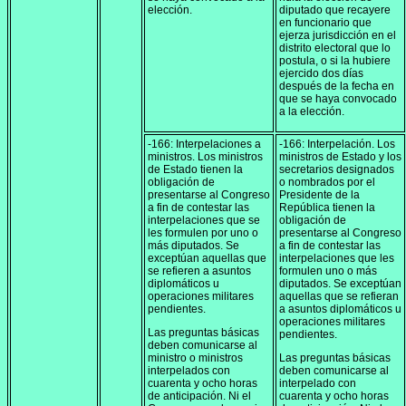
elección.
diputado que recayere
en funcionario que
ejerza jurisdicción en el
distrito electoral que lo
postula, o si la hubiere
ejercido dos días
después de la fecha en
que se haya convocado
a la elección.
-166: Interpelaciones a
-166: Interpelación. Los
ministros. Los ministros
ministros de Estado y los
de Estado tienen la
secretarios designados
obligación de
o nombrados por el
presentarse al Congreso
Presidente de la
a fin de contestar las
República tienen la
interpelaciones que se
obligación de
les formulen por uno o
presentarse al Congreso
más diputados. Se
a fin de contestar las
exceptúan aquellas que
interpelaciones que les
se refieren a asuntos
formulen uno o más
diplomáticos u
diputados. Se exceptúan
operaciones militares
aquellas que se refieran
pendientes.
a asuntos diplomáticos u
operaciones militares
Las preguntas básicas
pendientes.
deben comunicarse al
ministro o ministros
Las preguntas básicas
interpelados con
deben comunicarse al
cuarenta y ocho horas
interpelado con
de anticipación. Ni el
cuarenta y ocho horas