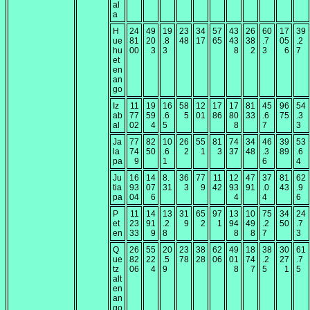
al
a
H
24
49
19
23
34
57
43
26
60
17
39
ue
81
20
.8
48
17
65
43
38
.7
05
.2
hu
00
3
3
8
2
3
6
7
et
en
an
go
Iz
11
19
16
58
12
17
17
81
45
96
54
ab
77
59
.6
5
01
86
80
33
.6
75
.3
al
02
4
5
8
7
3
Ja
77
82
10
26
55
81
74
34
46
39
53
la
74
50
.6
2
1
3
37
48
.3
89
.6
pa
9
1
6
4
Ju
16
14
8.
36
77
11
12
47
37
81
62
tia
93
07
31
3
9
42
93
91
.0
43
.9
pa
04
6
4
4
6
P
11
14
13
31
65
97
13
10
75
34
24
et
23
91
.2
9
2
1
94
49
.2
50
.7
en
33
9
8
8
8
7
3
Q
26
55
20
23
38
62
49
18
38
30
61
ue
82
22
.5
78
28
06
01
74
.2
27
.7
tz
06
4
9
8
7
5
1
5
alt
en
an
go