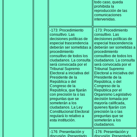
todo caso, queda
prohibida la
reproducción de las
comunicaciones
intervenidas.
-173: Procedimiento
-173: Procedimiento
consultivo. Las
consultivo. Las
decisiones políticas de
decisiones políticas de
especial trascendencia
especial trascendencia
deberán ser sometidas a
deberán ser sometidas a
procedimiento
procedimiento
consultivo de todos los
consultivo de todos los
ciudadanos. La consulta
ciudadanos. La consulta
será convocada por el
será convocada por el
Tribunal Supremo
Tribunal Supremo
Electoral a iniciativa del
Electoral a iniciativa del
Presidente de la
Presidente de la
República o del
República, o del
Congreso de la
Congreso de la
República, que fijarán
República por el
con precisión la o las
Organismo Legislativo
preguntas que se
decisión tomada por
someterán a los
mayoría calificada,
ciudadanos. La Ley
quienes fijarán con
Constitucional Electoral
precisión la o las
regulará lo relativo a
preguntas que se
esta institución.
someterán a los
ciudadanos.
-176: Presentación y
-176: Presentación y
discusión. Presentado
discusión. Presentado