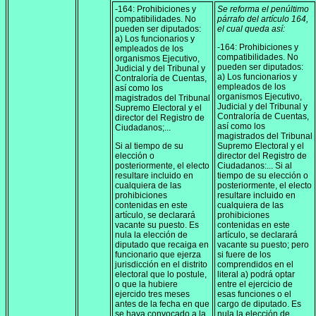
-164: Prohibiciones y
Se reforma el penúltimo
compatibilidades. No
párrafo del artículo 164,
pueden ser diputados:
el cual queda así:
a) Los funcionarios y
-164: Prohibiciones y
empleados de los
compatibilidades. No
organismos Ejecutivo,
pueden ser diputados:
Judicial y del Tribunal y
a) Los funcionarios y
Contraloría de Cuentas,
empleados de los
así como los
organismos Ejecutivo,
magistrados del Tribunal
Judicial y del Tribunal y
Supremo Electoral y el
Contraloría de Cuentas,
director del Registro de
así como los
Ciudadanos;...
magistrados del Tribunal
Si al tiempo de su
Supremo Electoral y el
elección o
director del Registro de
posteriormente, el electo
Ciudadanos:... Si al
resultare incluido en
tiempo de su elección o
cualquiera de las
posteriormente, el electo
prohibiciones
resultare incluido en
contenidas en este
cualquiera de las
artículo, se declarará
prohibiciones
vacante su puesto. Es
contenidas en este
nula la elección de
artículo, se declarará
diputado que recaiga en
vacante su puesto; pero
funcionario que ejerza
si fuere de los
jurisdicción en el distrito
comprendidos en el
electoral que lo postule,
literal a) podrá optar
o que la hubiere
entre el ejercicio de
ejercido tres meses
esas funciones o el
antes de la fecha en que
cargo de diputado. Es
se haya convocado a la
nula la elección de