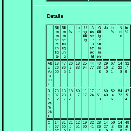
Details
Sti
Sti
in
Le
U
A
G
Ja
in
N
in
m
m
%
er
ng
us
ült
%
ei
%
m
m
ült
se
ig
n
be
be
ig
r
e
re
tei
B
Sti
ch
lig
etr
m
tig
un
ac
m
te
g
ht
en
Alt
18
47
26
18
25
44
43
29
67
14
32
a
26
86
.2
83
94
77
38
16
.2
22
.7
Ve
00
5
1
8
0
1
8
9
ra
pa
z
B
73
13
18
60
11
17
11
60
52
54
47
aj
07
23
.1
7
17
24
51
40
.4
73
.5
a
2
7
2
3
6
4
Ve
ra
pa
z
C
14
31
21
12
19
32
28
14
50
14
49
hi
67
60
.5
51
90
41
36
27
.3
08
.6
m
97
9
3
8
9
3
9
7