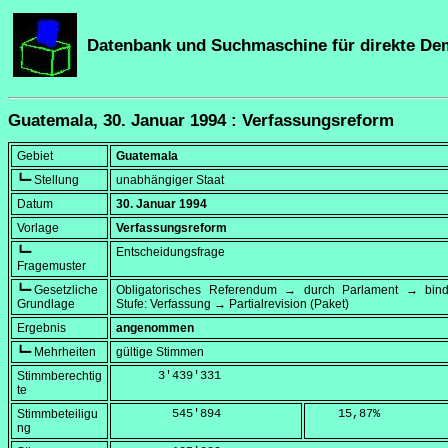
Datenbank und Suchmaschine für direkte De
Guatemala, 30. Januar 1994 : Verfassungsreform
Gebiet
Guatemala
┗━ Stellung
unabhängiger Staat
Datum
30. Januar 1994
Vorlage
Verfassungsreform
┗━
Entscheidungsfrage
Fragemuster
┗━ Gesetzliche
Obligatorisches Referendum → durch Parlament → bi
Grundlage
Stufe: Verfassung → Partialrevision (Paket)
Ergebnis
angenommen
┗━ Mehrheiten
gültige Stimmen
Stimmberechtig
      3'439'331
te
Stimmbeteiligu
        545'894
    15,87
%
ng