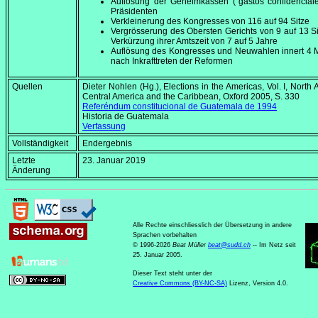
Auflösung der Geheimkassen ("gastos confidencial
Präsidenten
Verkleinerung des Kongresses von 116 auf 94 Sitze
Vergrösserung des Obersten Gerichts von 9 auf 13 S
Verkürzung ihrer Amtszeit von 7 auf 5 Jahre
Auflösung des Kongresses und Neuwahlen innert 4 
nach Inkrafttreten der Reformen
Quellen
Dieter Nohlen (Hg.),
Elections in the Americas, Vol. I, North 
Central America and the Caribbean
, Oxford 2005, S. 330
Referéndum constitucional de Guatemala de 1994
Historia de Guatemala
Verfassung
Vollständigkeit
Endergebnis
Letzte
23. Januar 2019
Änderung
Alle Rechte einschliesslich der Übersetzung in andere
Sprachen vorbehalten
© 1996-2026
Beat Müller
beat
@
sudd
.
ch
-- Im Netz seit
25. Januar 2005.
Dieser Text steht unter der
Creative Commons (BY-NC-SA)
Lizenz, Version 4.0.