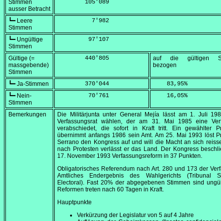
Stimmen
        105'089
ausser Betracht
┗━ Leere
          7'982
Stimmen
┗━ Ungültige
         97'107
Stimmen
Gültige (=
        440'805
auf die gültigen S
massgebende)
bezogen
Stimmen
┗━ Ja-Stimmen
        370'044
    83,95
%
┗━ Nein-
         70'761
    16,05
%
Stimmen
Bemerkungen
Die Militärjunta unter General Mejía lässt am
1. Juli 19
Verfassungsrat wählen, der am
31. Mai 1985
eine Ver
verabschiedet, die sofort in Kraft tritt. Ein gewählter P
übernimmt anfangs 1986 sein Amt. Am
25. Mai 1993
löst P
Serrano den Kongress auf und will die Macht an sich reiss
nach Protesten verlässt er das Land. Der Kongress beschl
17. November 1993
Verfassungsreform in 37 Punkten.
Obligatorisches Referendum nach Art. 280 und 173 der Ver
Amtliches Endergebnis des Wahlgerichts (Tribunal 
Electoral). Fast 20% der abgegebenen Stimmen sind ungül
Reformen treten nach 60 Tagen in Kraft.
Hauptpunkte
Verkürzung der Legislatur von 5 auf 4 Jahre