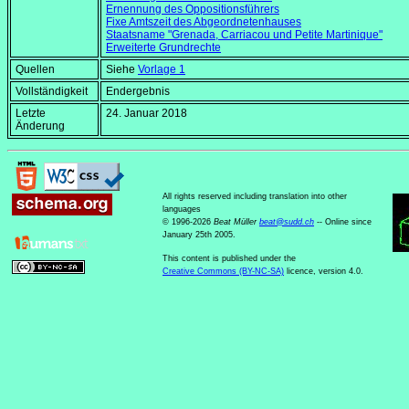
Ernennung des Oppositionsführers
Fixe Amtszeit des Abgeordnetenhauses
Staatsname "Grenada, Carriacou und Petite Martinique"
Erweiterte Grundrechte
Quellen
Siehe
Vorlage 1
Vollständigkeit
Endergebnis
Letzte
24. Januar 2018
Änderung
All rights reserved including translation into other
languages
© 1996-2026
Beat Müller
beat
@
sudd
.
ch
-- Online since
January 25th 2005.
This content is published under the
Creative Commons (BY-NC-SA)
licence, version 4.0.