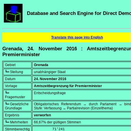
Database and Search Engine for Direct Dem
Translate this page into English
Grenada, 24. November 2016 : Amtszeitbegrenzu
Premierminister
Gebiet
Grenada
┗━ Stellung
unabhängiger Staat
Datum
24. November 2016
Vorlage
Amtszeitbegrenzung für Premierminister
┗━
Entscheidungsfrage
Fragemuster
┗━ Gesetzliche
Obligatorisches Referendum → durch Parlament → bi
Grundlage
Stufe: Verfassung → Partialrevision (Einzelthema)
Ergebnis
verworfen
┗━ Mehrheiten
66,67% der gültigen Stimmen
Stimmberechtig
         71'241