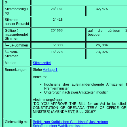
te
Stimmbeteiligu
         23'131
    32,47
%
ng
Stimmen
          2'415
ausser Betracht
Gültige (=
         20'668
auf die gültigen S
massgebende)
bezogen
Stimmen
┗━ Ja-Stimmen
          5'390
    26,08
%
┗━ Nein-
         15'278
    73,92
%
Stimmen
Medien
Stimmzettel
Bemerkungen
Siehe
Vorlage 1
.
Artikel 58
höchstens drei aufeinanderfolgende Amtszeiten 
Premierminister
Unterbruch nach zwei Amtszeiten möglich
Abstimmungsfrage:
"DO YOU APPROVE THE BILL for an Act to be cited
CONSTITUTION OF GRENADA (TERM OF OFFICE OF
MINISTER) (AMENDMENT) BILL, 2016?"
Gleichzeitig mit
Beitritt zum Karibischen Gerichtshof; Justizreform
Schaffung einer Wahlkommission