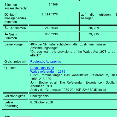
Stimmen
          3'309
ausser Betracht
Gültige (=
      1'199'378
auf die gültigen S
massgebende)
bezogen
Stimmen
┗━ Ja-Stimmen
        243'048
    20,26
%
┗━ Nein-
        956'330
    79,74
%
Stimmen
Bemerkungen
40% der Stimmberechtigten hätten zustimmen müssen.
Abstimmungsfrage:
"Do you want the provisions of the Wales Act 1978 to be 
effect?"
Gleichzeitig mit
Regionale Autonomie
Quellen
Devolution 1979
Wales referendum, 1979
Ulrich Rommelfanger, Das konsultative Referendum, Diss.
1988, 218-220
John Bockel et al.,
The Referendum Experience - Scotla
Aberdeen 1981
Archiv der Gegenwart 1979 22440F, 22487A (Details)
Vollständigkeit
Endergebnis
Letzte
8. Oktober 2018
Änderung