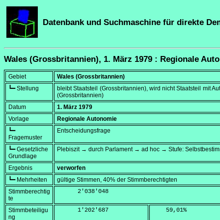
Datenbank und Suchmaschine für direkte De
Wales (Grossbritannien), 1. März 1979 : Regionale Aut
Gebiet
Wales (Grossbritannien)
┗━ Stellung
bleibt Staatsteil (Grossbritannien), wird nicht Staatsteil mit 
(Grossbritannien)
Datum
1. März 1979
Vorlage
Regionale Autonomie
┗━
Entscheidungsfrage
Fragemuster
┗━ Gesetzliche
Plebiszit → durch Parlament → ad hoc → Stufe: Selbstbest
Grundlage
Ergebnis
verworfen
┗━ Mehrheiten
gültige Stimmen, 40% der Stimmberechtigten
Stimmberechtig
      2'038'048
te
Stimmbeteiligu
      1'202'687
    59,01
%
ng