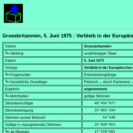
Grossbritannien, 5. Juni 1975 : Verbleib in der Europä
Gebiet
Grossbritannien
┗━ Stellung
unabhängiger Staat
Datum
5. Juni 1975
Vorlage
Verbleib in der Europäische
┗━ Fragemuster
Entscheidungsfrage
┗━ Gesetzliche Grundlage
Plebiszit → durch Parlament →
Ergebnis
angenommen
┗━ Mehrheiten
gültige Stimmen
Stimmberechtigte
     40'456'877
Stimmbeteiligung
     25'903'194
Stimmen ausser Betracht
         54'540
Gültige (= massgebende) Stimmen
     25'848'654
┗━ Ja-Stimmen
     17'378'581