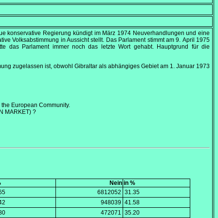
ue konservative Regierung kündigt im März 1974 Neuverhandlungen und eine
ative Volksabstimmung in Aussicht stellt. Das Parlament stimmt am
9. April 1975
e das Parlament immer noch das letzte Wort gehabt. Hauptgrund für die
immung zugelassen ist, obwohl Gibraltar als abhängiges Gebiet am
1. Januar 1973
in the European Community.
N MARKET) ?
%
Nein
in %
65
6812052
31.35
42
948039
41.58
80
472071
35.20