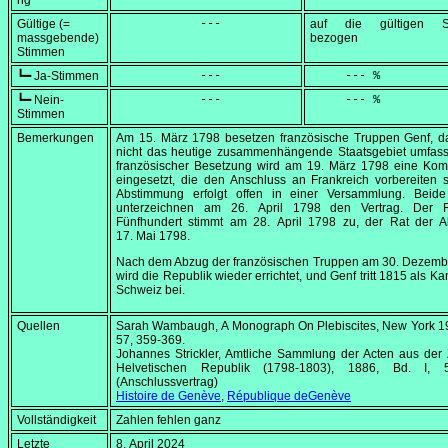
ng
Gültige (=
            ---
auf die gültigen S
massgebende)
bezogen
Stimmen
┗━ Ja-Stimmen
            ---
     --- %
┗━ Nein-
            ---
     --- %
Stimmen
Bemerkungen
Am
15. März 1798
besetzen französische Truppen Genf, d
nicht das heutige zusammenhängende Staatsgebiet umfasst
französischer Besetzung wird am
19. März 1798
eine Kom
eingesetzt, die den Anschluss an Frankreich vorbereiten s
Abstimmung erfolgt offen in einer Versammlung. Beide
unterzeichnen am
26. April 1798
den Vertrag. Der R
Fünfhundert stimmt am
28. April 1798
zu, der Rat der A
17. Mai 1798
.
Nach dem Abzug der französischen Truppen am
30. Dezemb
wird die Republik wieder errichtet, und Genf tritt 1815 als Ka
Schweiz bei.
Quellen
Sarah Wambaugh,
A Monograph On Plebiscites
, New York 1
57, 359-369.
Johannes Strickler, Amtliche Sammlung der Acten aus der 
Helvetischen Republik (1798-1803), 1886, Bd. I, 
(Anschlussvertrag)
Histoire de Genève
,
République deGenève
Vollständigkeit
Zahlen fehlen ganz
Letzte
8. April 2024