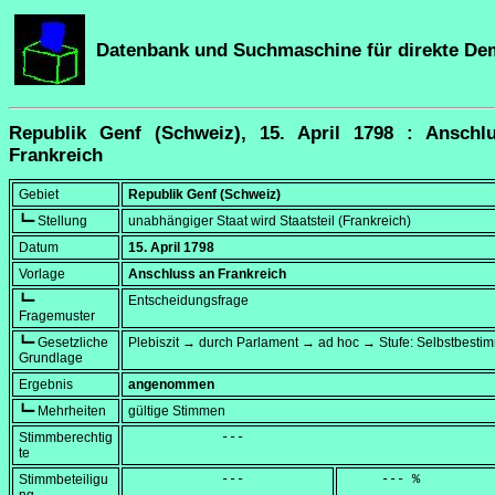
Datenbank und Suchmaschine für direkte De
Republik Genf (Schweiz), 15. April 1798 : Anschl
Frankreich
Gebiet
Republik Genf (Schweiz)
┗━ Stellung
unabhängiger Staat wird Staatsteil (Frankreich)
Datum
15. April 1798
Vorlage
Anschluss an Frankreich
┗━
Entscheidungsfrage
Fragemuster
┗━ Gesetzliche
Plebiszit → durch Parlament → ad hoc → Stufe: Selbstbest
Grundlage
Ergebnis
angenommen
┗━ Mehrheiten
gültige Stimmen
Stimmberechtig
            ---
te
Stimmbeteiligu
            ---
     --- %