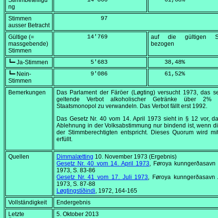
Stimmbeteiligu
         14'866
    61,68
%
ng
Stimmen
             97
ausser Betracht
Gültige (=
         14'769
auf die gültigen S
massgebende)
bezogen
Stimmen
┗━ Ja-Stimmen
          5'683
    38,48
%
┗━ Nein-
          9'086
    61,52
%
Stimmen
Bemerkungen
Das Parlament der Färöer (
Løgting
) versucht 1973, das s
geltende Verbot alkoholischer Getränke über 2% 
Staatsmonopol zu verwandeln. Das Verbot fällt erst 1992.
Das Gesetz Nr. 40 vom
14. April 1973
sieht in § 12 vor, d
Ablehnung in der Volksabstimmung nur bindend ist, wenn 
der Stimmberechtigten entspricht. Dieses Quorum wird mi
erfüllt.
Quellen
Dimmalætting
10. November 1973
(Ergebnis)
Gesetz Nr. 40 vom
14. April 1973
,
Føroya kunngerðasavn
1973, S. 83-86
Gesetz Nr. 41 vom
17. Juli 1973
,
Føroya kunngerðasavn
1973, S. 87-88
Løgtingstíðindi
, 1972, 164-165
Vollständigkeit
Endergebnis
Letzte
5. Oktober 2013