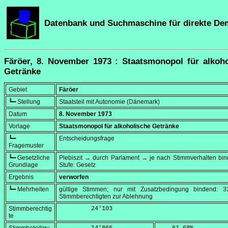
Datenbank und Suchmaschine für direkte De
Färöer, 8. November 1973 : Staatsmonopol für alkoho
Getränke
Gebiet
Färöer
┗━ Stellung
Staatsteil mit Autonomie (Dänemark)
Datum
8. November 1973
Vorlage
Staatsmonopol für alkoholische Getränke
┗━
Entscheidungsfrage
Fragemuster
┗━ Gesetzliche
Plebiszit → durch Parlament → je nach Stimmverhalten bi
Grundlage
Stufe: Gesetz
Ergebnis
verworfen
┗━ Mehrheiten
gültige Stimmen; nur mit Zusatzbedingung bindend: 
Stimmberechtigten zur Ablehnung
Stimmberechtig
         24'103
te