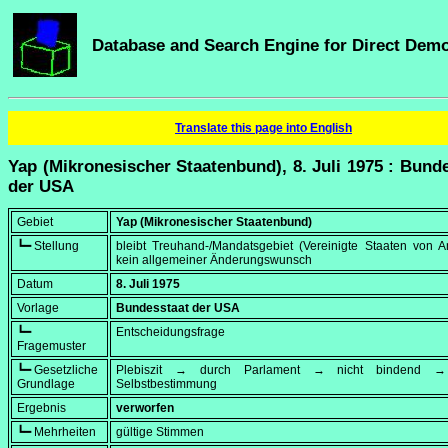
Database and Search Engine for Direct Dem
Translate this page into English
Yap (Mikronesischer Staatenbund), 8. Juli 1975 : Bund
der USA
Gebiet
Yap (Mikronesischer Staatenbund)
┗━ Stellung
bleibt Treuhand-/Mandatsgebiet (Vereinigte Staaten von A
kein allgemeiner Änderungswunsch
Datum
8. Juli 1975
Vorlage
Bundesstaat der USA
┗━
Entscheidungsfrage
Fragemuster
┗━ Gesetzliche
Plebiszit → durch Parlament → nicht bindend → 
Grundlage
Selbstbestimmung
Ergebnis
verworfen
┗━ Mehrheiten
gültige Stimmen