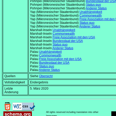
Pohnpei (Mikronesischer Staatenbund)
Bundesstaat der US
Pohnpei (Mikronesischer Staatenbund)
Status quo
Pohnpei (Mikronesischer Staatenbund)
Anderer Status
Yap (Mikronesischer Staatenbund)
Unabhängigkeit
Yap (Mikronesischer Staatenbund)
Commonwealth
Yap (Mikronesischer Staatenbund)
Freie Assoziation mit de
Yap (Mikronesischer Staatenbund)
Status quo
Yap (Mikronesischer Staatenbund)
Anderer Status
Marshall-Inseln
Unabhängigkeit
Marshall-Inseln
Commonwealth
Marshall-Inseln
Freie Assoziation mit den USA
Marshall-Inseln
Bundesstaat der USA
Marshall-Inseln
Status quo
Marshall-Inseln
Anderer Status
Palau
Unabhängigkeit
Palau
Commonwealth
Palau
Freie Assoziation mit den USA
Palau
Bundesstaat der USA
Palau
Status quo
Palau
Anderer Status
Quellen
Siehe
Übersicht
Vollständigkeit
Endergebnis
Letzte
5. März 2020
Änderung
All rights reserved including translation into other
languages