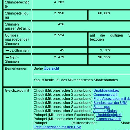
Stimmberechtig
          4'283
te
Stimmbeteiligu
          2'950
    68,88
%
ng
Stimmen
            426
ausser Betracht
Gültige (=
          2'524
auf die gültigen S
massgebende)
bezogen
Stimmen
┗━ Ja-Stimmen
             45
     1,78
%
┗━ Nein-
          2'479
    98,22
%
Stimmen
Bemerkungen
Siehe
Übersicht
Yap ist heute Teil des Mikronesischen Staatenbundes.
Gleichzeitig mit
Chuuk (Mikronesischer Staatenbund)
Unabhängigkeit
Chuuk (Mikronesischer Staatenbund)
Commonwealth
Chuuk (Mikronesischer Staatenbund)
Freie Assoziation mit 
Chuuk (Mikronesischer Staatenbund)
Bundesstaat der USA
Chuuk (Mikronesischer Staatenbund)
Status quo
Chuuk (Mikronesischer Staatenbund)
Anderer Status
Pohnpei (Mikronesischer Staatenbund)
Unabhängigkeit
Pohnpei (Mikronesischer Staatenbund)
Commonwealth
Pohnpei (Mikronesischer Staaten
Freie Assoziation mit den USA