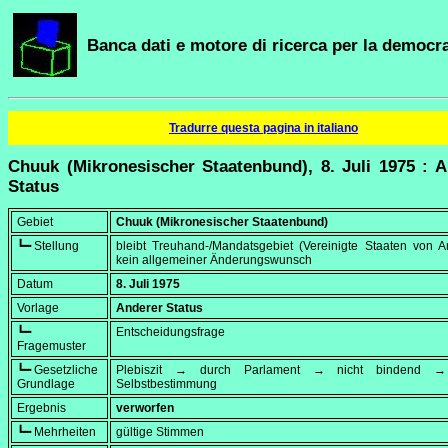
Banca dati e motore di ricerca per la democra
Tradurre questa pagina in italiano
Chuuk (Mikronesischer Staatenbund), 8. Juli 1975 : 
Status
Gebiet
Chuuk (Mikronesischer Staatenbund)
┗━ Stellung
bleibt Treuhand-/Mandatsgebiet (Vereinigte Staaten von A
kein allgemeiner Änderungswunsch
Datum
8. Juli 1975
Vorlage
Anderer Status
┗━
Entscheidungsfrage
Fragemuster
┗━ Gesetzliche
Plebiszit → durch Parlament → nicht bindend → 
Grundlage
Selbstbestimmung
Ergebnis
verworfen
┗━ Mehrheiten
gültige Stimmen