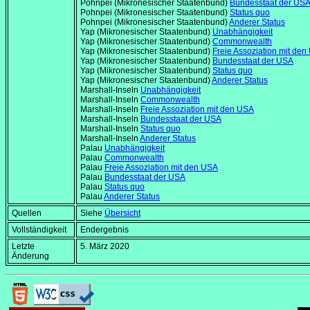
Pohnpei (Mikronesischer Staatenbund)
Bundesstaat der US
Pohnpei (Mikronesischer Staatenbund)
Status quo
Pohnpei (Mikronesischer Staatenbund)
Anderer Status
Yap (Mikronesischer Staatenbund)
Unabhängigkeit
Yap (Mikronesischer Staatenbund)
Commonwealth
Yap (Mikronesischer Staatenbund)
Freie Assoziation mit de
Yap (Mikronesischer Staatenbund)
Bundesstaat der USA
Yap (Mikronesischer Staatenbund)
Status quo
Yap (Mikronesischer Staatenbund)
Anderer Status
Marshall-Inseln
Unabhängigkeit
Marshall-Inseln
Commonwealth
Marshall-Inseln
Freie Assoziation mit den USA
Marshall-Inseln
Bundesstaat der USA
Marshall-Inseln
Status quo
Marshall-Inseln
Anderer Status
Palau
Unabhängigkeit
Palau
Commonwealth
Palau
Freie Assoziation mit den USA
Palau
Bundesstaat der USA
Palau
Status quo
Palau
Anderer Status
Quellen
Siehe
Übersicht
Vollständigkeit
Endergebnis
Letzte
5. März 2020
Änderung