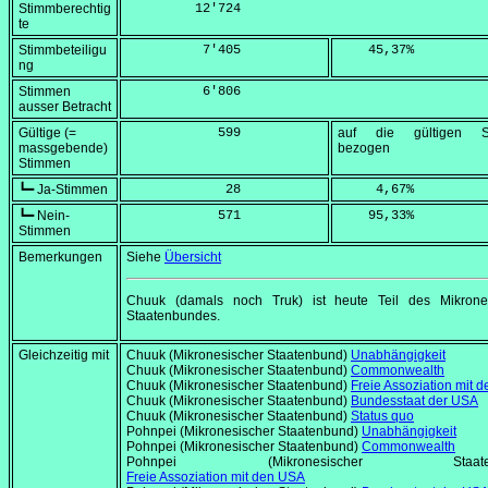
Stimmberechtig
         12'724
te
Stimmbeteiligu
          7'405
    45,37
%
ng
Stimmen
          6'806
ausser Betracht
Gültige (=
            599
auf die gültigen S
massgebende)
bezogen
Stimmen
┗━ Ja-Stimmen
             28
     4,67
%
┗━ Nein-
            571
    95,33
%
Stimmen
Bemerkungen
Siehe
Übersicht
Chuuk (damals noch Truk) ist heute Teil des Mikrone
Staatenbundes.
Gleichzeitig mit
Chuuk (Mikronesischer Staatenbund)
Unabhängigkeit
Chuuk (Mikronesischer Staatenbund)
Commonwealth
Chuuk (Mikronesischer Staatenbund)
Freie Assoziation mit 
Chuuk (Mikronesischer Staatenbund)
Bundesstaat der USA
Chuuk (Mikronesischer Staatenbund)
Status quo
Pohnpei (Mikronesischer Staatenbund)
Unabhängigkeit
Pohnpei (Mikronesischer Staatenbund)
Commonwealth
Pohnpei (Mikronesischer Staaten
Freie Assoziation mit den USA