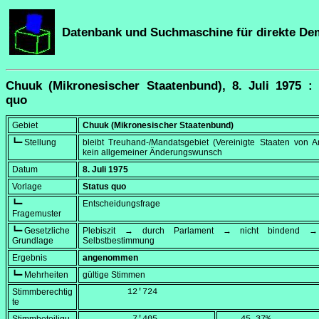
Datenbank und Suchmaschine für direkte De
Chuuk (Mikronesischer Staatenbund), 8. Juli 1975 : 
quo
Gebiet
Chuuk (Mikronesischer Staatenbund)
┗━ Stellung
bleibt Treuhand-/Mandatsgebiet (Vereinigte Staaten von A
kein allgemeiner Änderungswunsch
Datum
8. Juli 1975
Vorlage
Status quo
┗━
Entscheidungsfrage
Fragemuster
┗━ Gesetzliche
Plebiszit → durch Parlament → nicht bindend → 
Grundlage
Selbstbestimmung
Ergebnis
angenommen
┗━ Mehrheiten
gültige Stimmen
Stimmberechtig
         12'724
te