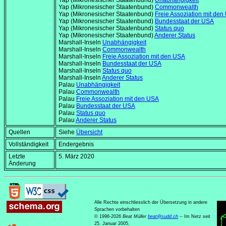
Yap (Mikronesischer Staatenbund)
Unabhängigkeit
Yap (Mikronesischer Staatenbund)
Commonwealth
Yap (Mikronesischer Staatenbund)
Freie Assoziation mit de
Yap (Mikronesischer Staatenbund)
Bundesstaat der USA
Yap (Mikronesischer Staatenbund)
Status quo
Yap (Mikronesischer Staatenbund)
Anderer Status
Marshall-Inseln
Unabhängigkeit
Marshall-Inseln
Commonwealth
Marshall-Inseln
Freie Assoziation mit den USA
Marshall-Inseln
Bundesstaat der USA
Marshall-Inseln
Status quo
Marshall-Inseln
Anderer Status
Palau
Unabhängigkeit
Palau
Commonwealth
Palau
Freie Assoziation mit den USA
Palau
Bundesstaat der USA
Palau
Status quo
Palau
Anderer Status
Quellen
Siehe
Übersicht
Vollständigkeit
Endergebnis
Letzte
5. März 2020
Änderung
Alle Rechte einschliesslich der Übersetzung in andere
Sprachen vorbehalten
© 1996-2026
Beat Müller
beat
@
sudd
.
ch
-- Im Netz seit
25. Januar 2005.