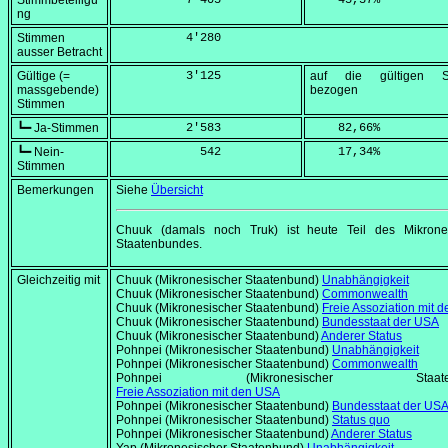
Stimmbeteiligu
          7'405
    45,37
%
ng
Stimmen
          4'280
ausser Betracht
Gültige (=
          3'125
auf die gültigen S
massgebende)
bezogen
Stimmen
┗━ Ja-Stimmen
          2'583
    82,66
%
┗━ Nein-
            542
    17,34
%
Stimmen
Bemerkungen
Siehe
Übersicht
Chuuk (damals noch Truk) ist heute Teil des Mikrone
Staatenbundes.
Gleichzeitig mit
Chuuk (Mikronesischer Staatenbund)
Unabhängigkeit
Chuuk (Mikronesischer Staatenbund)
Commonwealth
Chuuk (Mikronesischer Staatenbund)
Freie Assoziation mit 
Chuuk (Mikronesischer Staatenbund)
Bundesstaat der USA
Chuuk (Mikronesischer Staatenbund)
Anderer Status
Pohnpei (Mikronesischer Staatenbund)
Unabhängigkeit
Pohnpei (Mikronesischer Staatenbund)
Commonwealth
Pohnpei (Mikronesischer Staaten
Freie Assoziation mit den USA
Pohnpei (Mikronesischer Staatenbund)
Bundesstaat der US
Pohnpei (Mikronesischer Staatenbund)
Status quo
Pohnpei (Mikronesischer Staatenbund)
Anderer Status