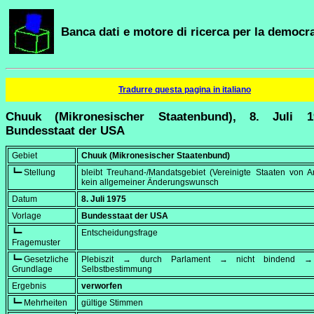
Banca dati e motore di ricerca per la democra
Tradurre questa pagina in italiano
Chuuk (Mikronesischer Staatenbund), 8. Juli 
Bundesstaat der USA
Gebiet
Chuuk (Mikronesischer Staatenbund)
┗━ Stellung
bleibt Treuhand-/Mandatsgebiet (Vereinigte Staaten von A
kein allgemeiner Änderungswunsch
Datum
8. Juli 1975
Vorlage
Bundesstaat der USA
┗━
Entscheidungsfrage
Fragemuster
┗━ Gesetzliche
Plebiszit → durch Parlament → nicht bindend → 
Grundlage
Selbstbestimmung
Ergebnis
verworfen
┗━ Mehrheiten
gültige Stimmen