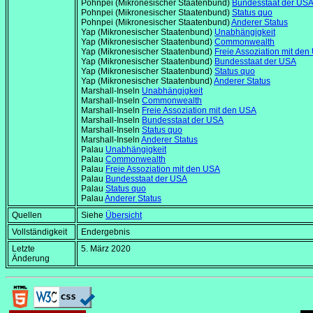
Pohnpei (Mikronesischer Staatenbund)
Bundesstaat der US
Pohnpei (Mikronesischer Staatenbund)
Status quo
Pohnpei (Mikronesischer Staatenbund)
Anderer Status
Yap (Mikronesischer Staatenbund)
Unabhängigkeit
Yap (Mikronesischer Staatenbund)
Commonwealth
Yap (Mikronesischer Staatenbund)
Freie Assoziation mit de
Yap (Mikronesischer Staatenbund)
Bundesstaat der USA
Yap (Mikronesischer Staatenbund)
Status quo
Yap (Mikronesischer Staatenbund)
Anderer Status
Marshall-Inseln
Unabhängigkeit
Marshall-Inseln
Commonwealth
Marshall-Inseln
Freie Assoziation mit den USA
Marshall-Inseln
Bundesstaat der USA
Marshall-Inseln
Status quo
Marshall-Inseln
Anderer Status
Palau
Unabhängigkeit
Palau
Commonwealth
Palau
Freie Assoziation mit den USA
Palau
Bundesstaat der USA
Palau
Status quo
Palau
Anderer Status
Quellen
Siehe
Übersicht
Vollständigkeit
Endergebnis
Letzte
5. März 2020
Änderung