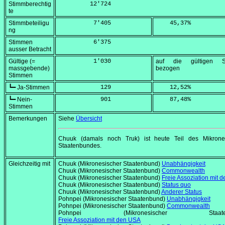
Stimmberechtig
         12'724
te
Stimmbeteiligu
          7'405
    45,37
%
ng
Stimmen
          6'375
ausser Betracht
Gültige (=
          1'030
auf die gültigen S
massgebende)
bezogen
Stimmen
┗━ Ja-Stimmen
            129
    12,52
%
┗━ Nein-
            901
    87,48
%
Stimmen
Bemerkungen
Siehe
Übersicht
Chuuk (damals noch Truk) ist heute Teil des Mikrone
Staatenbundes.
Gleichzeitig mit
Chuuk (Mikronesischer Staatenbund)
Unabhängigkeit
Chuuk (Mikronesischer Staatenbund)
Commonwealth
Chuuk (Mikronesischer Staatenbund)
Freie Assoziation mit 
Chuuk (Mikronesischer Staatenbund)
Status quo
Chuuk (Mikronesischer Staatenbund)
Anderer Status
Pohnpei (Mikronesischer Staatenbund)
Unabhängigkeit
Pohnpei (Mikronesischer Staatenbund)
Commonwealth
Pohnpei (Mikronesischer Staaten
Freie Assoziation mit den USA