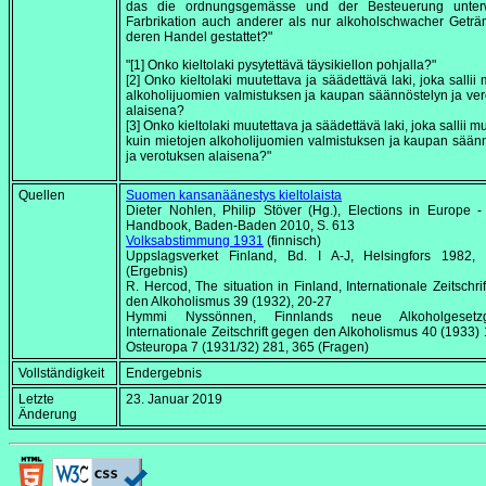
das die ordnungsgemässe und der Besteuerung unter
Farbrikation auch anderer als nur alkoholschwacher Getr
deren Handel gestattet?"
"[1] Onko kieltolaki pysytettävä täysikiellon pohjalla?"
[2] Onko kieltolaki muutettava ja säädettävä laki, joka sallii 
alkoholijuomien valmistuksen ja kaupan säännöstelyn ja ve
alaisena?
[3] Onko kieltolaki muutettava ja säädettävä laki, joka sallii 
kuin mietojen alkoholijuomien valmistuksen ja kaupan sään
ja verotuksen alaisena?"
Quellen
Suomen kansanäänestys kieltolaista
Dieter Nohlen, Philip Stöver (Hg.),
Elections in Europe -
Handbook
, Baden-Baden 2010, S. 613
Volksabstimmung 1931
(finnisch)
Uppslagsverket Finland
, Bd. I A-J, Helsingfors 1982,
(Ergebnis)
R. Hercod,
The situation in Finland
, Internationale Zeitschri
den Alkoholismus 39 (1932), 20-27
Hymmi Nyssönnen, Finnlands neue Alkoholgesetzg
Internationale Zeitschrift gegen den Alkoholismus 40 (1933)
Osteuropa 7 (1931/32) 281, 365 (Fragen)
Vollständigkeit
Endergebnis
Letzte
23. Januar 2019
Änderung