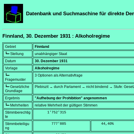
Datenbank und Suchmaschine für direkte De
Finnland, 30. Dezember 1931 : Alkoholregime
Gebiet
Finnland
┗━ Stellung
unabhängiger Staat
Datum
30. Dezember 1931
Vorlage
Alkoholregime
┗━
3 Optionen als Alternativfrage
Fragemuster
┗━ Gesetzliche
Plebiszit → durch Parlament → nicht bindend → Stufe: Geset
Grundlage
Ergebnis
"Aufhebung der Prohibition" angenommen
┗━ Mehrheiten
relative Mehrheit der gültigen Stimmen
Stimmberechtig
      1'752'315
te
Stimmbeteiligu
        777'885
    44,40
%
ng