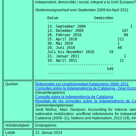
independent, democràtic i social, integrat a la Unió Europea?
Abstimmungsverlauf vom
September 2009
bis
April 2011
:
Datum                 Gemeinden

13. September 2009
13. Dezember 2009
28. Februar 2010
25. April 2010
30. Mai 2010
20. Juni 2010
                    48

Juli bis 
November 2010
23. Januar 2011
10. April 2011
                    21

-------------------------------

                            549

Quellen
Referenden zur Unabhängigkeit Kataloniens 2009–2011
Consultes sobre la Independència de Catalunya - Gran Enci
(Gesamtergebnis)
Consulta sobre la independència de Catalunya
Resultats de les consultes sobre la independència de Ca
(Gemeindeergebnisse)
Jordi Muñoz, Marc Guinjoan,
Accounting for internal vari
nationalist mobilization: unofficial referendums for indepen
Catalonia (2009–11), Nations and Nationalism
, 2013 (19), 4
Vollständigkeit
Endergebnis
Letzte
22. Januar 2014