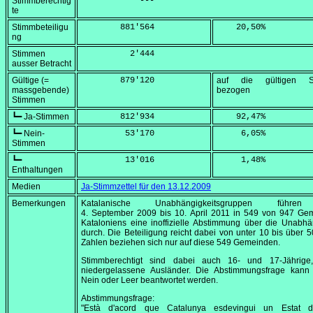
Stimmberechtig
            ---
te
Stimmbeteiligu
        881'564
    20,50
%
ng
Stimmen
          2'444
ausser Betracht
Gültige (=
        879'120
auf die gültigen S
massgebende)
bezogen
Stimmen
┗━ Ja-Stimmen
        812'934
    92,47
%
┗━ Nein-
         53'170
     6,05
%
Stimmen
┗━
         13'016
     1,48
%
Enthaltungen
Medien
Ja-Stimmzettel für den 13.12.2009
Bemerkungen
Katalanische Unabhängigkeitsgruppen führ
4. September 2009
bis
10. April 2011
in 549 von 947 Ge
Kataloniens eine inoffizielle Abstimmung über die Unabhä
durch. Die Beteiligung reicht dabei von unter 10 bis über 
Zahlen beziehen sich nur auf diese 549 Gemeinden.
Stimmberechtigt sind dabei auch 16- und 17-Jährige
niedergelassene Ausländer. Die Abstimmungsfrage kann 
Nein oder Leer beantwortet werden.
Abstimmungsfrage:
"Està d'acord que Catalunya esdevingui un Estat d