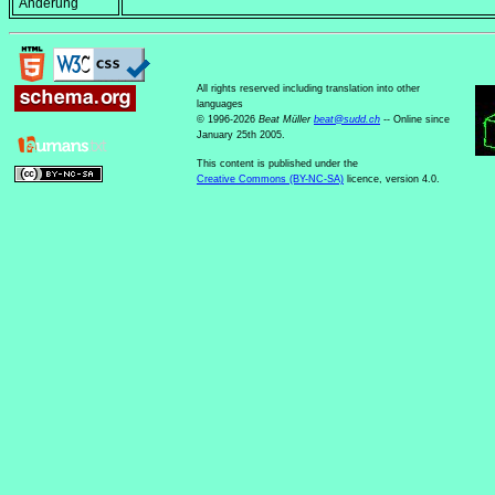
Änderung
All rights reserved including translation into other
languages
© 1996-2026
Beat Müller
beat
@
sudd
.
ch
-- Online since
January 25th 2005.
This content is published under the
Creative Commons (BY-NC-SA)
licence, version 4.0.