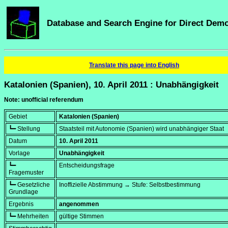
Database and Search Engine for Direct Dem
Translate this page into English
Katalonien (Spanien), 10. April 2011 : Unabhängigkeit
Note: unofficial referendum
Gebiet
Katalonien (Spanien)
┗━ Stellung
Staatsteil mit Autonomie (Spanien) wird unabhängiger Staat
Datum
10. April 2011
Vorlage
Unabhängigkeit
┗━
Entscheidungsfrage
Fragemuster
┗━ Gesetzliche
Inoffizielle Abstimmung → Stufe: Selbstbestimmung
Grundlage
Ergebnis
angenommen
┗━ Mehrheiten
gültige Stimmen