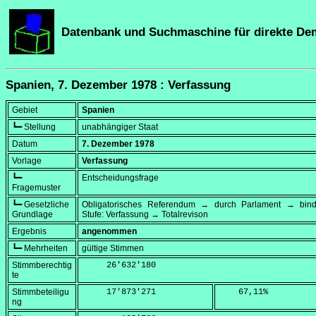
Datenbank und Suchmaschine für direkte De
Spanien, 7. Dezember 1978 : Verfassung
Gebiet
Spanien
┗━ Stellung
unabhängiger Staat
Datum
7. Dezember 1978
Vorlage
Verfassung
┗━
Entscheidungsfrage
Fragemuster
┗━ Gesetzliche
Obligatorisches Referendum → durch Parlament → bi
Grundlage
Stufe: Verfassung → Totalrevison
Ergebnis
angenommen
┗━ Mehrheiten
gültige Stimmen
Stimmberechtig
     26'632'180
te
Stimmbeteiligu
     17'873'271
    67,11
%
ng