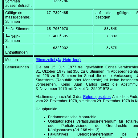
Stimmen
        133'786
ausser Betracht
Gültige (=
     17'739'485
auf die gültigen S
massgebende)
bezogen
Stimmen
┗━ Ja-Stimmen
     15'706'078
    88,54
%
┗━ Nein-
      1'400'505
     7,89
%
Stimmen
┗━
        632'902
     3,57
%
Enthaltungen
Medien
Stimmzettel (Ja, Nein, leer)
Bemerkungen
Die am
15. Juni 1977
frei gewählten Cortes verabschi
31. Oktober 1978
mit 356 zu 6 Stimmen im Abgeordnetenh
mit 226 zu 5 Stimmen im Senat die neue Verfassung. Ü
Staatsform (Republik oder Monarchie) ist keine besonder
vorgesehen. König Juan Carlos setzt die Abstimm
3. November 1976
mit Dekret Nr. 2550/1978 an.
Abstimmung nach Art. 3 des
Reformgesetzes
. Amtliches End
vom
22. Dezember 1978
, sie tritt am
29. Dezember 1978
in Kr
Hauptpunkte
Parlamentarische Monarchie
Obligatorisches Verfassungsreferendum für Totalre
oder Partialrevisionen der Grundrechte u
Königshauses (Art. 168 Abs. 3)
Fakultatives Behördenreferendum bei a