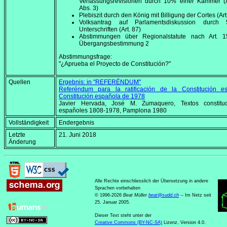
Verfassungsrevisionen durch 10% einer Kammer (A
Abs. 3)
Plebiszit durch den König mit Billigung der Cortes (Art
Volksantrag auf Parlamentsdiskussion durch 
Unterschriften (Art. 87)
Abstimmungen über Regionalstatute nach Art. 
Übergangsbestimmung 2
Abstimmungsfrage:
"¿Aprueba el Proyecto de Constitución?"
Quellen
Ergebnis: in "REFERÉNDUM"
Referéndum para la ratificación de la Constitución e
Constitución española de 1978
Javier Hervada, José M. Zumaquero,
Textos constitu
españoles 1808-1978
, Pamplona 1980
Vollständigkeit
Endergebnis
Letzte
21. Juni 2018
Änderung
Alle Rechte einschliesslich der Übersetzung in andere
Sprachen vorbehalten
© 1996-2026
Beat Müller
beat
@
sudd
.
ch
-- Im Netz seit
25. Januar 2005.
Dieser Text steht unter der
Creative Commons (BY-NC-SA)
Lizenz, Version 4.0.