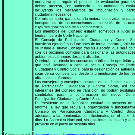
normativa que regule el proceso de evaluación garantiz
debido proceso, con audiencia a las autoridades eval
incluyendo los mecanismos de impugnación y partic
ciudadana necesarios.
Del mismo modo, garantizará la mejora, objetividad, imparci
transparencia de los mecanismos de selección de las aut
cuya designación sea de su competencia.
Los miembros del Consejo estarán sometidos a juicio pol
tendrán fuero de Corte Nacional.
El Consejo de Participación Ciudadana y Control So
transición ejercerá sus funciones de forma improrrogable h
se instale el nuevo Consejo tras su elección, que será coi
con los próximos comicios para designar a las autoridade
gobiernos autónomos descentralizados.
Quedarán sin efecto los concursos públicos de oposición y
que esté llevando a cabo el actual Consejo de Partic
Ciudadana y Control Social para la designación de autorid
sean de su competencia, desde la promulgación de los re
oficiales del referéndum.
Las consejeras y consejeros cesados en sus funciones del
de Participación Ciudadana y Control Social, así co
integrantes del Consejo en transición, no podrán postula
candidatos para la conformación del nuevo Cons
Participación Ciudadana y Control Social.
El Presidente de la República enviará un proyecto de 
reforme la ley que regula la organización y funcionamie
Consejo de Participación Ciudadana y Control Soci
adecuarla a las enmiendas constitucionales, en el plazo de
días. La Asamblea Nacional, sin dilaciones, tramitará y apr
proyecto en el plazo de sesenta días.