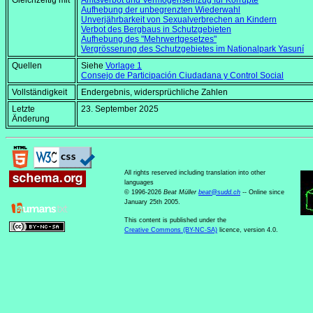
Gleichzeitig mit
Amtsverbot und Vermögenseinzug für Korrupte
Aufhebung der unbegrenzten Wiederwahl
Unverjährbarkeit von Sexualverbrechen an Kindern
Verbot des Bergbaus in Schutzgebieten
Aufhebung des "Mehrwertgesetzes"
Vergrösserung des Schutzgebietes im Nationalpark Yasuní
Quellen
Siehe
Vorlage 1
Consejo de Participación Ciudadana y Control Social
Vollständigkeit
Endergebnis, widersprüchliche Zahlen
Letzte
23. September 2025
Änderung
All rights reserved including translation into other
languages
© 1996-2026
Beat Müller
beat
@
sudd
.
ch
-- Online since
January 25th 2005.
This content is published under the
Creative Commons (BY-NC-SA)
licence, version 4.0.