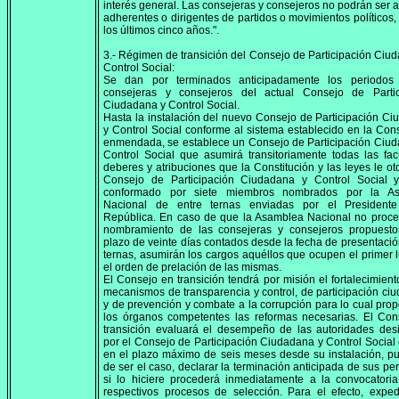
interés general. Las consejeras y consejeros no podrán ser af
adherentes o dirigentes de partidos o movimientos políticos,
los últimos cinco años.".
3.- Régimen de transición del Consejo de Participación Ciu
Control Social:
Se dan por terminados anticipadamente los periodos
consejeras y consejeros del actual Consejo de Partic
Ciudadana y Control Social.
Hasta la instalación del nuevo Consejo de Participación C
y Control Social conforme al sistema establecido en la Cons
enmendada, se establece un Consejo de Participación Ciu
Control Social que asumirá transitoriamente todas las fac
deberes y atribuciones que la Constitución y las leyes le ot
Consejo de Participación Ciudadana y Control Social y
conformado por siete miembros nombrados por la A
Nacional de entre ternas enviadas por el President
República. En caso de que la Asamblea Nacional no proce
nombramiento de las consejeras y consejeros propuesto
plazo de veinte días contados desde la fecha de presentació
ternas, asumirán los cargos aquéllos que ocupen el primer 
el orden de prelación de las mismas.
El Consejo en transición tendrá por misión el fortalecimient
mecanismos de transparencia y control, de participación ci
y de prevención y combate a la corrupción para lo cual pro
los órganos competentes las reformas necesarias. El Con
transición evaluará el desempeño de las autoridades des
por el Consejo de Participación Ciudadana y Control Social
en el plazo máximo de seis meses desde su instalación, p
de ser el caso, declarar la terminación anticipada de sus per
si lo hiciere procederá inmediatamente a la convocatori
respectivos procesos de selección. Para el efecto, expe