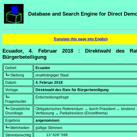
Database and Search Engine for Direct Dem
Translate this page into English
Ecuador, 4. Februar 2018 : Direktwahl des Ra
Bürgerbeteiligung
Gebiet
Ecuador
┗━ Stellung
unabhängiger Staat
Datum
4. Februar 2018
Vorlage
Direktwahl des Rats für Bürgerbeteiligung
┗━
Entscheidungsfrage
Fragemuster
┗━ Gesetzliche
Obligatorisches Referendum → durch Präsident → bindend 
Grundlage
Verfassung → Partialrevision (Einzelthema)
Ergebnis
angenommen
┗━ Mehrheiten
gültige Stimmen
Stimmberechtig
     13'026'598