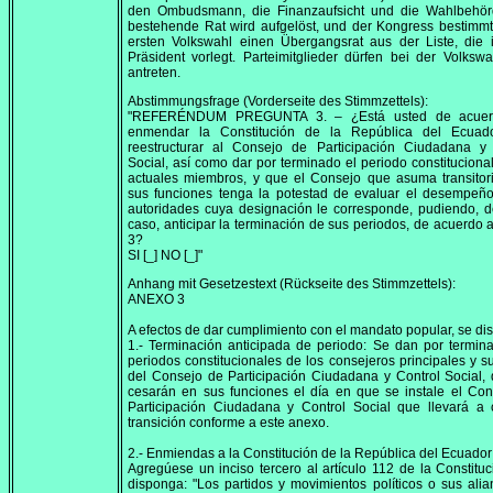
den Ombudsmann, die Finanzaufsicht und die Wahlbehör
bestehende Rat wird aufgelöst, und der Kongress bestimmt
ersten Volkswahl einen Übergangsrat aus der Liste, die 
Präsident vorlegt. Parteimitglieder dürfen bei der Volkswa
antreten.
Abstimmungsfrage (Vorderseite des Stimmzettels):
"REFERÉNDUM PREGUNTA 3. – ¿Está usted de acuer
enmendar la Constitución de la República del Ecuad
reestructurar al Consejo de Participación Ciudadana y 
Social, así como dar por terminado el periodo constituciona
actuales miembros, y que el Consejo que asuma transitor
sus funciones tenga la potestad de evaluar el desempeño
autoridades cuya designación le corresponde, pudiendo, d
caso, anticipar la terminación de sus periodos, de acuerdo 
3?
SI [_] NO [_]"
Anhang mit Gesetzestext (Rückseite des Stimmzettels):
ANEXO 3
A efectos de dar cumplimiento con el mandato popular, se di
1.- Terminación anticipada de periodo: Se dan por termin
periodos constitucionales de los consejeros principales y s
del Consejo de Participación Ciudadana y Control Social,
cesarán en sus funciones el día en que se instale el Co
Participación Ciudadana y Control Social que llevará a 
transición conforme a este anexo.
2.- Enmiendas a la Constitución de la República del Ecuador
Agregúese un inciso tercero al artículo 112 de la Constitu
disponga: "Los partidos y movimientos políticos o sus ali