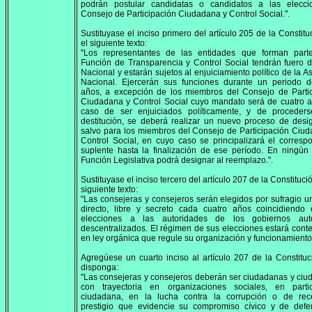
podrán postular candidatas o candidatos a las elecci
Consejo de Participación Ciudadana y Control Social.".
Sustituyase el inciso primero del artículo 205 de la Constitu
el siguiente texto:
"Los representantes de las entidades que forman part
Función de Transparencia y Control Social tendrán fuero 
Nacional y estarán sujetos al enjuiciamiento político de la 
Nacional. Ejercerán sus funciones durante un periodo d
años, a excepción de los miembros del Consejo de Partic
Ciudadana y Control Social cuyo mandato será de cuatro 
caso de ser enjuiciados políticamente, y de proceder
destitución, se deberá realizar un nuevo proceso de desi
salvo para los miembros del Consejo de Participación Ciu
Control Social, en cuyo caso se principalizará el corresp
suplente hasta la finalización de ese período. En ningún
Función Legislativa podrá designar al reemplazo.".
Sustituyase el inciso tercero del artículo 207 de la Constituci
siguiente texto:
"Las consejeras y consejeros serán elegidos por sufragio un
directo, libre y secreto cada cuatro años coincidiendo 
elecciones a las autoridades de los gobiernos au
descentralizados. El régimen de sus elecciones estará con
en ley orgánica que regule su organización y funcionamiento.
Agregúese un cuarto inciso al artículo 207 de la Constitu
disponga:
"Las consejeras y consejeros deberán ser ciudadanas y ci
con trayectoria en organizaciones sociales, en partic
ciudadana, en la lucha contra la corrupción o de rec
prestigio que evidencie su compromiso cívico y de defe