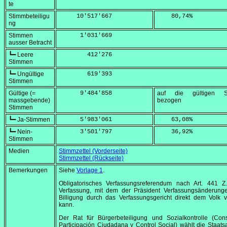
te
Stimmbeteiligu
     10'517'667
    80,74
%
ng
Stimmen
      1'031'669
ausser Betracht
┗━ Leere
        412'276
Stimmen
┗━ Ungültige
        619'393
Stimmen
Gültige (=
      9'484'858
auf die gültigen S
massgebende)
bezogen
Stimmen
┗━ Ja-Stimmen
      5'983'061
    63,08
%
┗━ Nein-
      3'501'797
    36,92
%
Stimmen
Medien
Stimmzettel (Vorderseite)
Stimmzettel (Rückseite)
Bemerkungen
Siehe
Vorlage 1
.
Obligatorisches Verfassungsreferendum nach Art. 441 Z
Verfassung, mit dem der Präsident Verfassungsänderung
Billigung durch das Verfassungsgericht direkt dem Volk 
kann.
Der Rat für Bürgerbeteiligung und Sozialkontrolle (
Con
Participación Ciudadana y Control Social
) wählt die Staats