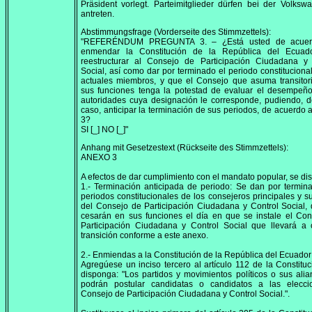
Präsident vorlegt. Parteimitglieder dürfen bei der Volkswa
antreten.
Abstimmungsfrage (Vorderseite des Stimmzettels):
"REFERÉNDUM PREGUNTA 3. – ¿Está usted de acuer
enmendar la Constitución de la República del Ecuad
reestructurar al Consejo de Participación Ciudadana y 
Social, así como dar por terminado el periodo constituciona
actuales miembros, y que el Consejo que asuma transitor
sus funciones tenga la potestad de evaluar el desempeño
autoridades cuya designación le corresponde, pudiendo, d
caso, anticipar la terminación de sus periodos, de acuerdo 
3?
SI [_] NO [_]"
Anhang mit Gesetzestext (Rückseite des Stimmzettels):
ANEXO 3
A efectos de dar cumplimiento con el mandato popular, se di
1.- Terminación anticipada de periodo: Se dan por termin
periodos constitucionales de los consejeros principales y s
del Consejo de Participación Ciudadana y Control Social,
cesarán en sus funciones el día en que se instale el Co
Participación Ciudadana y Control Social que llevará a 
transición conforme a este anexo.
2.- Enmiendas a la Constitución de la República del Ecuador
Agregúese un inciso tercero al artículo 112 de la Constitu
disponga: "Los partidos y movimientos políticos o sus ali
podrán postular candidatas o candidatos a las elecci
Consejo de Participación Ciudadana y Control Social.".