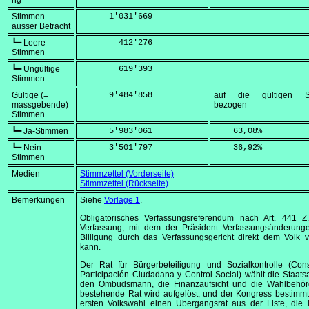
ng
Stimmen
      1'031'669
ausser Betracht
┗━ Leere
        412'276
Stimmen
┗━ Ungültige
        619'393
Stimmen
Gültige (=
      9'484'858
auf die gültigen S
massgebende)
bezogen
Stimmen
┗━ Ja-Stimmen
      5'983'061
    63,08
%
┗━ Nein-
      3'501'797
    36,92
%
Stimmen
Medien
Stimmzettel (Vorderseite)
Stimmzettel (Rückseite)
Bemerkungen
Siehe
Vorlage 1
.
Obligatorisches Verfassungsreferendum nach Art. 441 Z
Verfassung, mit dem der Präsident Verfassungsänderung
Billigung durch das Verfassungsgericht direkt dem Volk 
kann.
Der Rat für Bürgerbeteiligung und Sozialkontrolle (
Con
Participación Ciudadana y Control Social
) wählt die Staats
den Ombudsmann, die Finanzaufsicht und die Wahlbehör
bestehende Rat wird aufgelöst, und der Kongress bestimmt
ersten Volkswahl einen Übergangsrat aus der Liste, die 