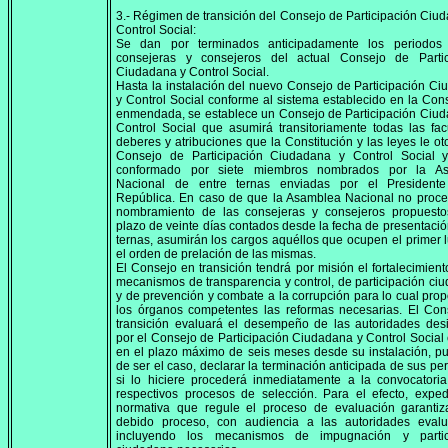
3.- Régimen de transición del Consejo de Participación Ciu
Control Social:
Se dan por terminados anticipadamente los periodos
consejeras y consejeros del actual Consejo de Partic
Ciudadana y Control Social.
Hasta la instalación del nuevo Consejo de Participación C
y Control Social conforme al sistema establecido en la Cons
enmendada, se establece un Consejo de Participación Ciu
Control Social que asumirá transitoriamente todas las fac
deberes y atribuciones que la Constitución y las leyes le ot
Consejo de Participación Ciudadana y Control Social y
conformado por siete miembros nombrados por la A
Nacional de entre ternas enviadas por el President
República. En caso de que la Asamblea Nacional no proce
nombramiento de las consejeras y consejeros propuesto
plazo de veinte días contados desde la fecha de presentació
ternas, asumirán los cargos aquéllos que ocupen el primer 
el orden de prelación de las mismas.
El Consejo en transición tendrá por misión el fortalecimient
mecanismos de transparencia y control, de participación ci
y de prevención y combate a la corrupción para lo cual pro
los órganos competentes las reformas necesarias. El Con
transición evaluará el desempeño de las autoridades des
por el Consejo de Participación Ciudadana y Control Social
en el plazo máximo de seis meses desde su instalación, p
de ser el caso, declarar la terminación anticipada de sus per
si lo hiciere procederá inmediatamente a la convocatori
respectivos procesos de selección. Para el efecto, expe
normativa que regule el proceso de evaluación garantiz
debido proceso, con audiencia a las autoridades eval
incluyendo los mecanismos de impugnación y partic