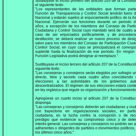
Sustituyase el inciso primero del artículo 205 de la Constitu
el siguiente texto:
"Los representantes de las entidades que forman part
Función de Transparencia y Control Social tendrán fuero 
Nacional y estarán sujetos al enjuiciamiento político de la 
Nacional. Ejercerán sus funciones durante un periodo d
años, a excepción de los miembros del Consejo de Partic
Ciudadana y Control Social cuyo mandato será de cuatro 
caso de ser enjuiciados políticamente, y de proceder
destitución, se deberá realizar un nuevo proceso de desi
salvo para los miembros del Consejo de Participación Ciu
Control Social, en cuyo caso se principalizará el corresp
suplente hasta la finalización de ese período. En ningún
Función Legislativa podrá designar al reemplazo.".
Sustituyase el inciso tercero del artículo 207 de la Constituci
siguiente texto:
"Las consejeras y consejeros serán elegidos por sufragio un
directo, libre y secreto cada cuatro años coincidiendo 
elecciones a las autoridades de los gobiernos au
descentralizados. El régimen de sus elecciones estará con
en ley orgánica que regule su organización y funcionamiento.
Agregúese un cuarto inciso al artículo 207 de la Constitu
disponga:
"Las consejeras y consejeros deberán ser ciudadanas y ci
con trayectoria en organizaciones sociales, en partic
ciudadana, en la lucha contra la corrupción o de rec
prestigio que evidencie su compromiso cívico y de defe
interés general. Las consejeras y consejeros no podrán ser af
adherentes o dirigentes de partidos o movimientos políticos,
los últimos cinco años.".