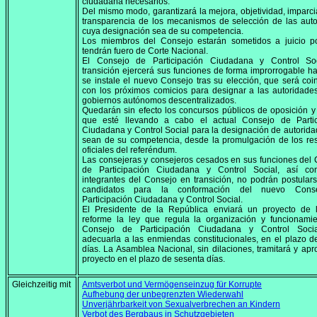
ciudadana necesarios.
Del mismo modo, garantizará la mejora, objetividad, imparci
transparencia de los mecanismos de selección de las aut
cuya designación sea de su competencia.
Los miembros del Consejo estarán sometidos a juicio pol
tendrán fuero de Corte Nacional.
El Consejo de Participación Ciudadana y Control So
transición ejercerá sus funciones de forma improrrogable h
se instale el nuevo Consejo tras su elección, que será coi
con los próximos comicios para designar a las autoridade
gobiernos autónomos descentralizados.
Quedarán sin efecto los concursos públicos de oposición y
que esté llevando a cabo el actual Consejo de Partic
Ciudadana y Control Social para la designación de autorid
sean de su competencia, desde la promulgación de los re
oficiales del referéndum.
Las consejeras y consejeros cesados en sus funciones del
de Participación Ciudadana y Control Social, así co
integrantes del Consejo en transición, no podrán postula
candidatos para la conformación del nuevo Cons
Participación Ciudadana y Control Social.
El Presidente de la República enviará un proyecto de 
reforme la ley que regula la organización y funcionamie
Consejo de Participación Ciudadana y Control Soci
adecuarla a las enmiendas constitucionales, en el plazo de
días. La Asamblea Nacional, sin dilaciones, tramitará y apr
proyecto en el plazo de sesenta días.
Gleichzeitig mit
Amtsverbot und Vermögenseinzug für Korrupte
Aufhebung der unbegrenzten Wiederwahl
Unverjährbarkeit von Sexualverbrechen an Kindern
Verbot des Bergbaus in Schutzgebieten