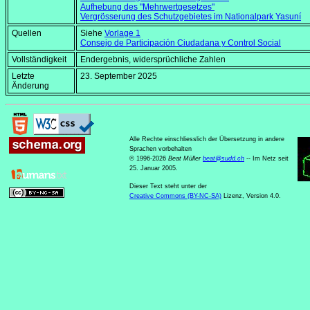
Aufhebung des "Mehrwertgesetzes"
Vergrösserung des Schutzgebietes im Nationalpark Yasuní
Quellen
Siehe
Vorlage 1
Consejo de Participación Ciudadana y Control Social
Vollständigkeit
Endergebnis, widersprüchliche Zahlen
Letzte
23. September 2025
Änderung
Alle Rechte einschliesslich der Übersetzung in andere
Sprachen vorbehalten
© 1996-2026
Beat Müller
beat
@
sudd
.
ch
-- Im Netz seit
25. Januar 2005.
Dieser Text steht unter der
Creative Commons (BY-NC-SA)
Lizenz, Version 4.0.