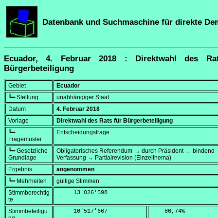
Datenbank und Suchmaschine für direkte De
Ecuador, 4. Februar 2018 : Direktwahl des Ra
Bürgerbeteiligung
Gebiet
Ecuador
┗━ Stellung
unabhängiger Staat
Datum
4. Februar 2018
Vorlage
Direktwahl des Rats für Bürgerbeteiligung
┗━
Entscheidungsfrage
Fragemuster
┗━ Gesetzliche
Obligatorisches Referendum → durch Präsident → bindend 
Grundlage
Verfassung → Partialrevision (Einzelthema)
Ergebnis
angenommen
┗━ Mehrheiten
gültige Stimmen
Stimmberechtig
     13'026'598
te
Stimmbeteiligu
     10'517'667
    80,74
%