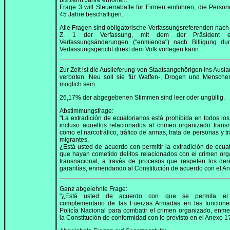
bis zehn Jahre erhöhen.
Frage 3 will Steuerrabatte für Firmen einführen, die Perso
45 Jahre beschäftigen.
Alle Fragen sind obligatorische Verfassungsreferenden nach 
Z. 1 der Verfassung, mit dem der Präsident ei
Verfassungsänderungen (
"enmienda"
) nach Billigung du
Verfassungsgericht direkt dem Volk vorlegen kann.
Zur Zeit ist die Auslieferung von Staatsangehörigen ins Ausl
verboten. Neu soll sie für Waffen-, Drogen und Mensche
möglich sein.
26,17% der abgegebenen Stimmen sind leer oder ungültig.
Abstimmungsfrage:
"La extradición de ecuatorianos está prohibida en todos los 
incluso aquellos relacionados al crimen organizado trans
como el narcotráfico, tráfico de armas, trata de personas y tr
migrantes.
¿Está usted de acuerdo con permitir la extradición de ecua
que hayan cometido delitos relacionados con el crimen or
transnacional, a través de procesos que respeten los de
garantías, enmendando al Constitución de acuerdo con el A
Ganz abgelehnte Frage:
"¿Está usted de acuerdo con que se permita el
complementario de las Fuerzas Armadas en las funcione
Policía Nacional para combatir el crimen organizado, en
la Constitución de conformidad con lo previsto en el Anexo 1