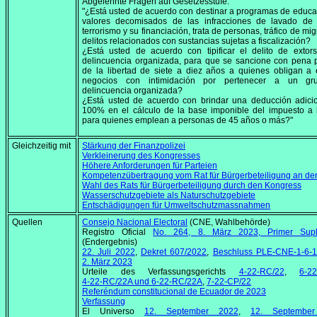
Abgelehnte Fragen auf Gesetzesstufe:
"¿Está usted de acuerdo con destinar a programas de educa
valores decomisados de las infracciones de lavado de a
terrorismo y su financiación, trata de personas, tráfico de mig
delitos relacionados con sustancias sujetas a fiscalización?
¿Está usted de acuerdo con tipificar el delito de extor
delincuencia organizada, para que se sancione con pena p
de la libertad de siete a diez años a quienes obligan a 
negocios con intimidación por pertenecer a un g
delincuencia organizada?
¿Está usted de acuerdo con brindar una deducción adicio
100% en el cálculo de la base imponible del impuesto a 
para quienes emplean a personas de 45 años o más?"
Gleichzeitig mit
Stärkung der Finanzpolizei
Verkleinerung des Kongresses
Höhere Anforderungen für Parteien
Kompetenzübertragung vom Rat für Bürgerbeteiligung an de
Wahl des Rats für Bürgerbeteiligung durch den Kongress
Wasserschutzgebiete als Naturschutzgebiete
Entschädigungen für Umweltschutzmassnahmen
Quellen
Consejo Nacional Electoral
(CNE, Wahlbehörde)
Registro Oficial
No. 264,
8. März 2023
, Primer Sup
(Endergebnis)
22. Juli 2022
,
Dekret 607/2022
,
Beschluss PLE-CNE-1-6-
2. März 2023
Urteile des Verfassungsgerichts
4-22-RC/22
,
6-2
4-22-RC/22A und 6-22-RC/22A
,
7-22-CP/22
Referéndum constitucional de Ecuador de 2023
Verfassung
El Universo
12. September 2022
,
12. Septembe