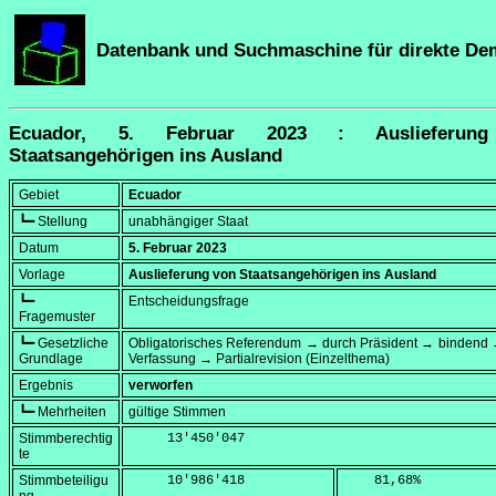
Datenbank und Suchmaschine für direkte De
Ecuador, 5. Februar 2023 : Auslieferun
Staatsangehörigen ins Ausland
Gebiet
Ecuador
┗━ Stellung
unabhängiger Staat
Datum
5. Februar 2023
Vorlage
Auslieferung von Staatsangehörigen ins Ausland
┗━
Entscheidungsfrage
Fragemuster
┗━ Gesetzliche
Obligatorisches Referendum → durch Präsident → bindend 
Grundlage
Verfassung → Partialrevision (Einzelthema)
Ergebnis
verworfen
┗━ Mehrheiten
gültige Stimmen
Stimmberechtig
     13'450'047
te
Stimmbeteiligu
     10'986'418
    81,68
%