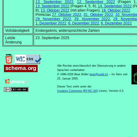
13. September 2022
,
12. September 2022
(Fragen 1,
13. September 2022
(Fragen 4, 5, 6),
14. September 2022
(F
8),
13. Oktober 2022
(mit allen Fragen),
18. Oktober 2022
Primicias
27. Oktober 2022
,
31. Oktober 2022
,
10. Novemb
29. November 2022
,
29. November 2022
,
29. Novembe
1. Dezember 2022
,
6. Dezember 2022
,
6. Dezember 2022
Vollständigkeit
Endergebnis, widersprüchliche Zahlen
Letzte
23. September 2025
Änderung
Alle Rechte einschliesslich der Übersetzung in andere
Sprachen vorbehalten
© 1996-2026
Beat Müller
beat
@
sudd
.
ch
-- Im Netz seit
25. Januar 2005.
Dieser Text steht unter der
Creative Commons (BY-NC-SA)
Lizenz, Version 4.0.