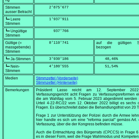
ng
Stimmen
      2'875'677
ausser Betracht
┗━ Leere
      1'937'911
Stimmen
┗━ Ungültige
        937'766
Stimmen
Gültige (=
      8'110'741
auf die gültigen S
massgebende)
bezogen
Stimmen
┗━ Ja-Stimmen
      3'930'186
    48,46
%
┗━ Nein-
      4'180'555
    51,54
%
Stimmen
Medien
Stimmzettel (Vorderseite)
Stimmzettel (Hinterseite)
Bemerkungen
Präsident Lasso reicht am
12. September 2022
Verfassungsgericht acht Fragen zu Verfassungsreformen e
die am Wahltag vom
5. Februar 2023
abgestimmt werden s
Urteil 4-22-RC/22 vom
12. Oktober 2022
billigt es sechs 
Fragen. Es überschreitet dabei die Behandlungsfrist von 20 
Frage 1 zur Unterstützung der Polizei durch die Armee lehn
hier handle es sich um eine
"reforma parcial"
gemäss Art. 
Verfassung, über die der Kongress befinden müsse.
Auch die Entmachtung des Bürgerrats (CPCCS) in Frage 6 
es in dieser Form, weil die Frage Wahlmodus und Kompete