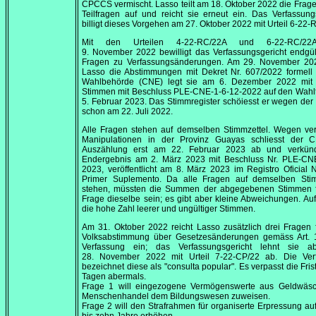
CPCCS vermischt. Lasso teilt am
18. Oktober 2022
die Frage
Teilfragen auf und reicht sie erneut ein. Das Verfassung
billigt dieses Vorgehen am
27. Oktober 2022
mit Urteil 6-22-
Mit den Urteilen 4-22-RC/22A und 6-22-RC/2
9. November 2022
bewilligt das Verfassungsgericht endgül
Fragen zu Verfassungsänderungen. Am
29. November 20
Lasso die Abstimmungen mit Dekret Nr. 607/2022 formell 
Wahlbehörde (CNE) legt sie am
6. Dezember 2022
mit 
Stimmen mit Beschluss PLE-CNE-1-6-12-2022 auf den Wahl
5. Februar 2023
. Das Stimmregister schöiesst er wegen de
schon am
22. Juli 2022
.
Alle Fragen stehen auf demselben Stimmzettel. Wegen ver
Manipulationen in der Provinz Guayas schliesst der 
Auszählung erst am
22. Februar 2023
ab und verkünd
Endergebnis am
2. März 2023
mit Beschluss Nr. PLE-CNE
2023, veröffentlicht am
8. März 2023
im
Registro Oficial 
Primer Suplemento
. Da alle Fragen auf demselben Stim
stehen, müssten die Summen der abgegebenen Stimmen f
Frage dieselbe sein; es gibt aber kleine Abweichungen. Auffä
die hohe Zahl leerer und ungültiger Stimmen.
Am
31. Oktober 2022
reicht Lasso zusätzlich drei Fragen 
Volksabstimmung über Gesetzesänderungen gemäss Art. 
Verfassung ein; das Verfassungsgericht lehnt sie 
28. November 2022
mit Urteil 7-22-CP/22 ab. Die Ver
bezeichnet diese als
"consulta popular"
. Es verpasst die Fris
Tagen abermals.
Frage 1 will eingezogene Vermögenswerte aus Geldwäs
Menschenhandel dem Bildungswesen zuweisen.
Frage 2 will den Strafrahmen für organiserte Erpressung au