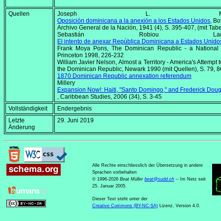
Quellen
Joseph L. Montll
Oposición dominicana a la anexión a los Estados Unidos
,
Bol
Archivo General de la Nación
, 1941 (4), S. 395-407, (mit Tabe
Sebastián Robiou Lamarc
El intento de anexar República Dominicana a Estados Unido
Frank Moya Pons,
The Dominican Republic - a National 
Princeton 1998, 226-232
William Javier Nelson,
Almost a Territory - America's Attempt 
the Dominican Republic
, Newark 1990 (mit Quellen), S. 79, 8
1870 Dominican Republic annexation referendum
Millery Polyn
Expansion Now!: Haiti, "Santo Domingo," and Frederick Doug
,
Caribbean Studies
, 2006 (34), S. 3-45
Vollständigkeit
Endergebnis
Letzte
29. Juni 2019
Änderung
Alle Rechte einschliesslich der Übersetzung in andere
Sprachen vorbehalten
© 1996-2026
Beat Müller
beat
@
sudd
.
ch
-- Im Netz seit
25. Januar 2005.
Dieser Text steht unter der
Creative Commons (BY-NC-SA)
Lizenz, Version 4.0.