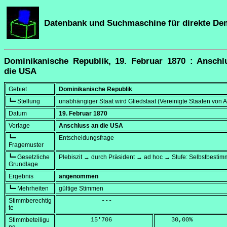
Datenbank und Suchmaschine für direkte De
Dominikanische Republik, 19. Februar 1870 : Anschl
die USA
Gebiet
Dominikanische Republik
┗━ Stellung
unabhängiger Staat wird Gliedstaat (Vereinigte Staaten von 
Datum
19. Februar 1870
Vorlage
Anschluss an die USA
┗━
Entscheidungsfrage
Fragemuster
┗━ Gesetzliche
Plebiszit → durch Präsident → ad hoc → Stufe: Selbstbesti
Grundlage
Ergebnis
angenommen
┗━ Mehrheiten
gültige Stimmen
Stimmberechtig
            ---
te
Stimmbeteiligu
         15'706
    30,00
%