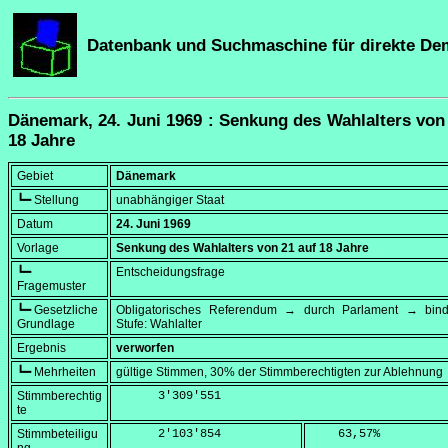
Datenbank und Suchmaschine für direkte De
Dänemark, 24. Juni 1969 : Senkung des Wahlalters von
18 Jahre
Gebiet
Dänemark
┗━ Stellung
unabhängiger Staat
Datum
24. Juni 1969
Vorlage
Senkung des Wahlalters von 21 auf 18 Jahre
┗━
Entscheidungsfrage
Fragemuster
┗━ Gesetzliche
Obligatorisches Referendum → durch Parlament → bi
Grundlage
Stufe: Wahlalter
Ergebnis
verworfen
┗━ Mehrheiten
gültige Stimmen, 30% der Stimmberechtigten zur Ablehnung
Stimmberechtig
      3'309'551
te
Stimmbeteiligu
      2'103'854
    63,57
%