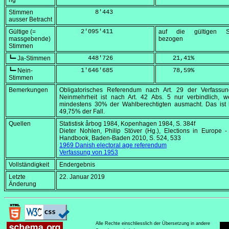
ng
Stimmen
          8'443
ausser Betracht
Gültige (=
      2'095'411
auf die gültigen S
massgebende)
bezogen
Stimmen
┗━ Ja-Stimmen
        448'726
    21,41
%
┗━ Nein-
      1'646'685
    78,59
%
Stimmen
Bemerkungen
Obligatorisches Referendum nach Art. 29 der Verfassun
Neinmehrheit ist nach Art. 42 Abs. 5 nur verbindlich, w
mindestens 30% der Wahlberechtigten ausmacht. Das ist h
49,75% der Fall.
Quellen
Statistisk årbog
1984, Kopenhagen 1984, S. 384f
Dieter Nohlen, Philip Stöver (Hg.),
Elections in Europe -
Handbook
, Baden-Baden 2010, S. 524, 533
1969 Danish electoral age referendum
Verfassung von 1953
Vollständigkeit
Endergebnis
Letzte
22. Januar 2019
Änderung
Alle Rechte einschliesslich der Übersetzung in andere