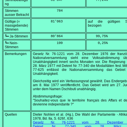
Stimmbeteiligu
         81'847
    77,24
%
ng
Stimmen
            784
ausser Betracht
Gültige (=
         81'063
auf die gültigen S
massgebende)
bezogen
Stimmen
┗━ Ja-Stimmen
         80'864
    99,75
%
┗━ Nein-
            199
     0,25
%
Stimmen
Bemerkungen
Gesetz Nr. 76-1221 vom
28. Dezember 1976
der franzö
Nationalversammlung sieht eine Volksabstimmung ü
Unabhängigkeit innert sechs Monaten vor. Die Regierung 
28. März 1977
mit Dekret Nr. 77-340 die Modalitäten fest. Mi
77-625 entlässt die Nationalversammlung das Gebiet
Unabhängigkeit.
Gleichzeitig wird ein Verfassungsrat gewählt. Das Endergeb
am
8. Mai 1977
veröffentlicht. Das Gebiet wird am
27. Ju
unter dem Namen Dschibuti unabhängig.
Abstimmungsfrage:
"Souhaitez-vous que le territoire français des Affars et d
devienne independante ?"
Quellen
Dieter Nohlen et al. (Hg.), Die Wahl der Parlamente - Afrika
1978, Bd. IIa, S. 626f., 636
Gesetz Nr. 76-1221 vom
28. Dezember
Dekret Nr. 77-340 vom
28. März 