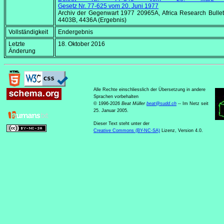
Gesetz Nr. 77-625 vom
20. Juni 1977
Archiv der Gegenwart 1977 20965A,
Africa Research Bullet
4403B, 4436A (Ergebnis)
Vollständigkeit
Endergebnis
Letzte
18. Oktober 2016
Änderung
Alle Rechte einschliesslich der Übersetzung in andere
Sprachen vorbehalten
© 1996-2026
Beat Müller
beat
@
sudd
.
ch
-- Im Netz seit
25. Januar 2005.
Dieser Text steht unter der
Creative Commons (BY-NC-SA)
Lizenz, Version 4.0.