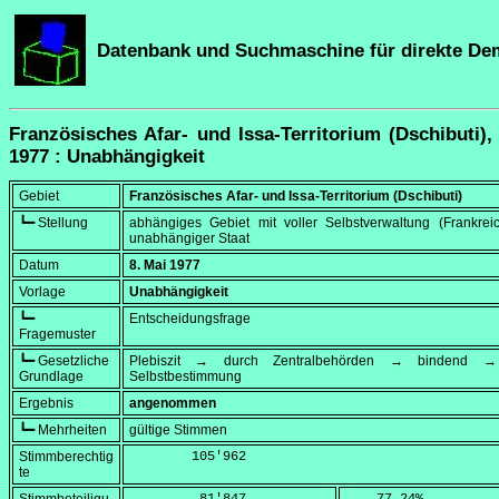
Datenbank und Suchmaschine für direkte De
Französisches Afar- und Issa-Territorium (Dschibuti),
1977 : Unabhängigkeit
Gebiet
Französisches Afar- und Issa-Territorium (Dschibuti)
┗━ Stellung
abhängiges Gebiet mit voller Selbstverwaltung (Frankrei
unabhängiger Staat
Datum
8. Mai 1977
Vorlage
Unabhängigkeit
┗━
Entscheidungsfrage
Fragemuster
┗━ Gesetzliche
Plebiszit → durch Zentralbehörden → bindend → 
Grundlage
Selbstbestimmung
Ergebnis
angenommen
┗━ Mehrheiten
gültige Stimmen
Stimmberechtig
        105'962
te