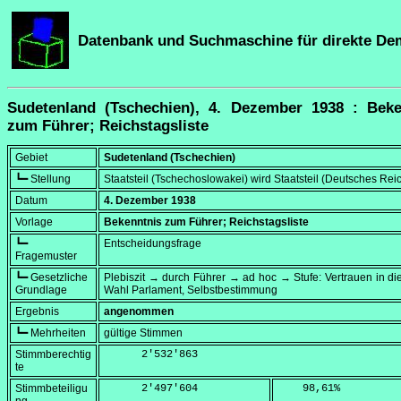
Datenbank und Suchmaschine für direkte De
Sudetenland (Tschechien), 4. Dezember 1938 : Beke
zum Führer; Reichstagsliste
Gebiet
Sudetenland (Tschechien)
┗━ Stellung
Staatsteil (Tschechoslowakei) wird Staatsteil (Deutsches Rei
Datum
4. Dezember 1938
Vorlage
Bekenntnis zum Führer; Reichstagsliste
┗━
Entscheidungsfrage
Fragemuster
┗━ Gesetzliche
Plebiszit → durch Führer → ad hoc → Stufe: Vertrauen in die 
Grundlage
Wahl Parlament, Selbstbestimmung
Ergebnis
angenommen
┗━ Mehrheiten
gültige Stimmen
Stimmberechtig
      2'532'863
te
Stimmbeteiligu
      2'497'604
    98,61
%