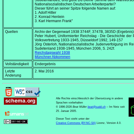
Sudetenlandes, und gibst Du Deine Stimme dem Wahlvorsch
Nationalsozialistischen Deutschen Arbeiterpartei?
Dieser führt an seiner Spitze folgende Namen auf:
1. Adolf Hitler
2. Konrad Henlein
3. Karl Hermann Frank"
Quellen
Archiv der Gegenwart 1938 3744F, 3747B, 3835D (Ergebnis)
Peter Hubert, Uniformierter Reichstag - Die Geschichte der
Volksvertretung 1933-1945, Düsseldorf 1992, 149-157
Jörg Osterloh, Nationalsozialistische Judenverfolgung im R
Sudetenland 1938-1945, München 2006, S. 242f.
Reichstagswahl 1938
Münchner Abkommen
Vollständigkeit
Endergebnis
Letzte
2. Mai 2016
Änderung
Alle Rechte einschliesslich der Übersetzung in andere
Sprachen vorbehalten
© 1996-2026
Beat Müller
beat
@
sudd
.
ch
-- Im Netz seit
25. Januar 2005.
Dieser Text steht unter der
Creative Commons (BY-NC-SA)
Lizenz, Version 4.0.