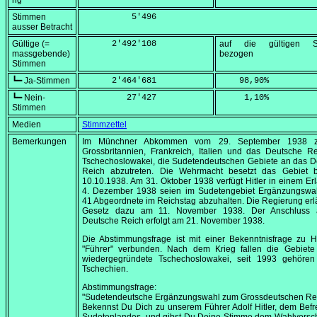
ng
Stimmen
          5'496
ausser Betracht
Gültige (=
      2'492'108
auf die gültigen S
massgebende)
bezogen
Stimmen
┗━ Ja-Stimmen
      2'464'681
    98,90
%
┗━ Nein-
         27'427
     1,10
%
Stimmen
Medien
Stimmzettel
Bemerkungen
Im Münchner Abkommen vom
29. September 1938
z
Grossbritannien, Frankreich, Italien und das Deutsche R
Tschechoslowakei, die Sudetendeutschen Gebiete an das D
Reich abzutreten. Die Wehrmacht besetzt das Gebiet 
10.10
.1938. Am
31. Oktober 1938
verfügt Hitler in einem Er
4. Dezember 1938
seien im Sudetengebiet Ergänzungswah
41 Abgeordnete im Reichstag abzuhalten. Die Regierung erl
Gesetz dazu am
11. November 1938
. Der Anschluss
Deutsche Reich erfolgt am
21. November 1938
.
Die Abstimmungsfrage ist mit einer Bekenntnisfrage zu Hi
"Führer" verbunden. Nach dem Krieg fallen die Gebiete
wiedergegründete Tschechoslowakei, seit 1993 gehören
Tschechien.
Abstimmungsfrage:
"Sudetendeutsche Ergänzungswahl zum Grossdeutschen Re
Bekennst Du Dich zu unserem Führer Adolf Hitler, dem Befr