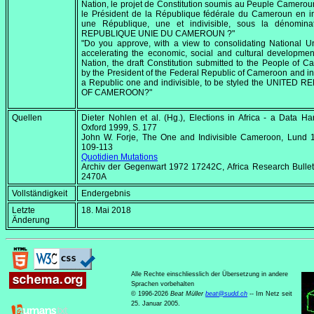
Nation, le projet de Constitution soumis au Peuple Camerou
le Président de la République fédérale du Cameroun en in
une République, une et indivisible, sous la dénomina
REPUBLIQUE UNIE DU CAMEROUN ?"
"Do you approve, with a view to consolidating National U
accelerating the economic, social and cultural developmen
Nation, the draft Constitution submitted to the People of 
by the President of the Federal Republic of Cameroon and ins
a Republic one and indivisible, to be styled the UNITED 
OF CAMEROON?"
Quellen
Dieter Nohlen et al. (Hg.),
Elections in Africa - a Data H
Oxford 1999, S. 177
John W. Forje,
The One and Indivisible Cameroon
, Lund 
109-113
Quotidien Mutations
Archiv der Gegenwart 1972 17242C,
Africa Research Bullet
2470A
Vollständigkeit
Endergebnis
Letzte
18. Mai 2018
Änderung
Alle Rechte einschliesslich der Übersetzung in andere
Sprachen vorbehalten
© 1996-2026
Beat Müller
beat
@
sudd
.
ch
-- Im Netz seit
25. Januar 2005.