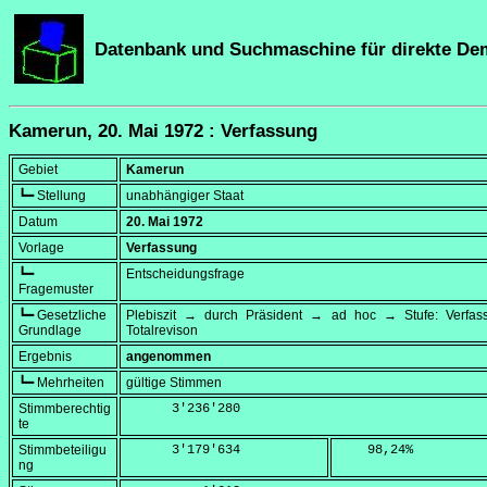
Datenbank und Suchmaschine für direkte De
Kamerun, 20. Mai 1972 : Verfassung
Gebiet
Kamerun
┗━ Stellung
unabhängiger Staat
Datum
20. Mai 1972
Vorlage
Verfassung
┗━
Entscheidungsfrage
Fragemuster
┗━ Gesetzliche
Plebiszit → durch Präsident → ad hoc → Stufe: Verfa
Grundlage
Totalrevison
Ergebnis
angenommen
┗━ Mehrheiten
gültige Stimmen
Stimmberechtig
      3'236'280
te
Stimmbeteiligu
      3'179'634
    98,24
%
ng