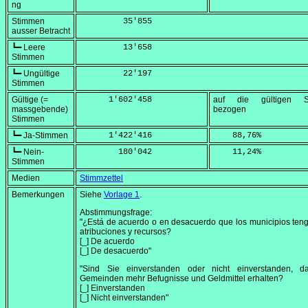
ng
Stimmen
         35'855
ausser Betracht
┗━ Leere
         13'658
Stimmen
┗━ Ungültige
         22'197
Stimmen
Gültige (=
      1'602'458
auf die gültigen S
massgebende)
bezogen
Stimmen
┗━ Ja-Stimmen
      1'422'416
    88,76
%
┗━ Nein-
        180'042
    11,24
%
Stimmen
Medien
Stimmzettel
Bemerkungen
Siehe
Vorlage 1
.
Abstimmungsfrage:
"¿Está de acuerdo o en desacuerdo que los municipios te
atribuciones y recursos?
[_] De acuerdo
[_] De desacuerdo"
"Sind Sie einverstanden oder nicht einverstanden, d
Gemeinden mehr Befugnisse und Geldmittel erhalten?
[_] Einverstanden
[_] Nicht einverstanden"