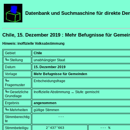
Datenbank und Suchmaschine für direkte De
Chile, 15. Dezember 2019 : Mehr Befugnisse für Gemei
Hinweis: inoffizielle Volksabstimmung
Gebiet
Chile
┗━ Stellung
unabhängiger Staat
Datum
15. Dezember 2019
Vorlage
Mehr Befugnisse für Gemeinden
┗━
Entscheidungsfrage
Fragemuster
┗━ Gesetzliche
Inoffizielle Abstimmung → Stufe: gemischt
Grundlage
Ergebnis
angenommen
┗━ Mehrheiten
gültige Stimmen
Stimmberechtig
            ---
te
Stimmbeteiligu
      2'437'663
     --- %