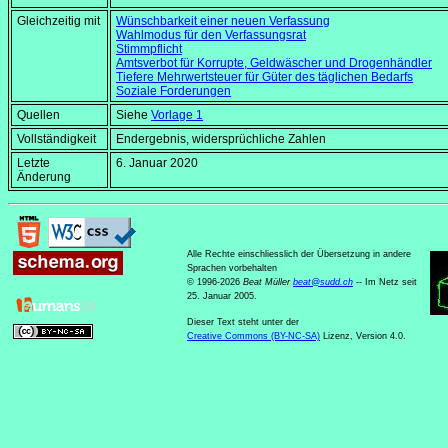
Gleichzeitig mit
Wünschbarkeit einer neuen Verfassung
Wahlmodus für den Verfassungsrat
Stimmpflicht
Amtsverbot für Korrupte, Geldwäscher und Drogenhändler
Tiefere Mehrwertsteuer für Güter des täglichen Bedarfs
Soziale Forderungen
Quellen
Siehe
Vorlage 1
Vollständigkeit
Endergebnis, widersprüchliche Zahlen
Letzte
6. Januar 2020
Änderung
Alle Rechte einschliesslich der Übersetzung in andere
Sprachen vorbehalten
© 1996-2026
Beat Müller
beat
@
sudd
.
ch
-- Im Netz seit
25. Januar 2005.
Dieser Text steht unter der
Creative Commons (BY-NC-SA)
Lizenz, Version 4.0.