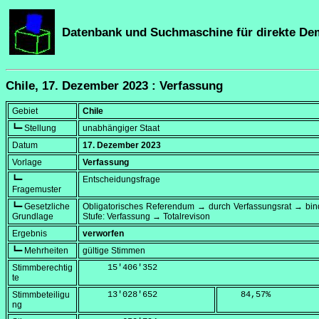
Datenbank und Suchmaschine für direkte De
Chile, 17. Dezember 2023 : Verfassung
Gebiet
Chile
┗━ Stellung
unabhängiger Staat
Datum
17. Dezember 2023
Vorlage
Verfassung
┗━
Entscheidungsfrage
Fragemuster
┗━ Gesetzliche
Obligatorisches Referendum → durch Verfassungsrat → bi
Grundlage
Stufe: Verfassung → Totalrevison
Ergebnis
verworfen
┗━ Mehrheiten
gültige Stimmen
Stimmberechtig
     15'406'352
te
Stimmbeteiligu
     13'028'652
    84,57
%
ng