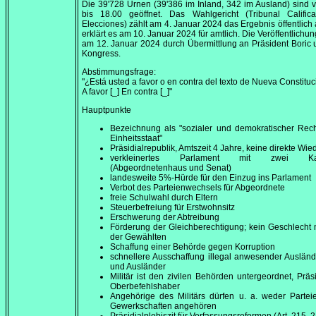
Die 39'728 Urnen (39'386 im Inland, 342 im Ausland) sind
bis
18.00
geöffnet. Das Wahlgericht (
Tribunal Calific
Elecciones
) zählt am
4. Januar 2024
das Ergebnis öffentlich
erklärt es am
10. Januar 2024
für amtlich. Die Veröffentlichun
am
12. Januar 2024
durch Übermittlung an Präsident Boric
Kongress.
Abstimmungsfrage:
"¿Está usted a favor o en contra del texto de Nueva Constitu
A favor [_] En contra [_]"
Hauptpunkte
Bezeichnung als "sozialer und demokratischer Rec
Einheitsstaat"
Präsidialrepublik, Amtszeit 4 Jahre, keine direkte Wie
verkleinertes Parlament mit zwei K
(Abgeordnetenhaus und Senat)
landesweite 5%-Hürde für den Einzug ins Parlament
Verbot des Parteienwechsels für Abgeordnete
freie Schulwahl durch Eltern
Steuerbefreiung für Erstwohnsitz
Erschwerung der Abtreibung
Förderung der Gleichberechtigung; kein Geschlecht
der Gewählten
Schaffung einer Behörde gegen Korruption
schnellere Ausschaffung illegal anwesender Auslän
und Ausländer
Militär ist den zivilen Behörden untergeordnet, Präsi
Oberbefehlshaber
Angehörige des Militärs dürfen u. a. weder Parte
Gewerkschaften angehören