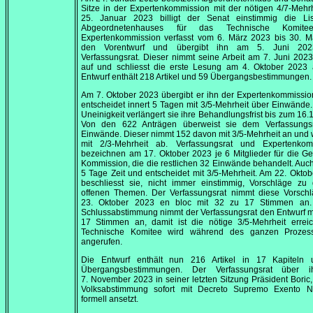
Sitze in der Expertenkommission mit der nötigen 4/7-Mehr
25. Januar 2023
billigt der Senat einstimmig die Li
Abgeordnetenhauses für das Technische Komite
Expertenkommission verfasst vom
6. März 2023
bis
30. M
den Vorentwurf und übergibt ihn am
5. Juni 202
Verfassungsrat. Dieser nimmt seine Arbeit am
7. Juni 2023
auf und schliesst die erste Lesung am
4. Oktober 2023
a
Entwurf enthält 218 Artikel und 59 Übergangsbestimmungen.
Am
7. Oktober 2023
übergibt er ihn der Expertenkommissio
entscheidet innert 5 Tagen mit 3/5-Mehrheit über Einwänd
Uneinigkeit verlängert sie ihre Behandlungsfrist bis zum
16.
Von den 622 Anträgen überweist sie dem Verfassungs
Einwände. Dieser nimmt 152 davon mit 3/5-Mehrheit an und 
mit 2/3-Mehrheit ab. Verfassungsrat und Expertenkom
bezeichnen am
17. Oktober 2023
je 6 Mitglieder für die G
Kommission, die die restlichen 32 Einwände behandelt. Auch
5 Tage Zeit und entscheidet mit 3/5-Mehrheit. Am
22. Oktob
beschliesst sie, nicht immer einstimmig, Vorschläge zu
offenen Themen. Der Verfassungsrat nimmt diese Vorsch
23. Oktober 2023
en bloc mit 32 zu 17 Stimmen an.
Schlussabstimmung nimmt der Verfassungsrat den Entwurf m
17 Stimmen an, damit ist die nötige 3/5-Mehrheit erreic
Technische Komitee wird während des ganzen Prozes
angerufen.
Die Entwurf enthält nun 216 Artikel in 17 Kapiteln
Übergangsbestimmungen. Der Verfassungsrat über 
7. November 2023
in seiner letzten Sitzung Präsident Boric,
Volksabstimmung sofort mit
Decreto Supremo Exento
Nr
formell ansetzt.