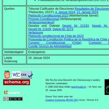
Präsidialplebiszit für Verfassungsreformen (Art. 215, 
Quellen
Tribunal Calificador de Elecciones
Resultados de Eleccione
"Plebiscitos, 2023"),
4. Januar 2024
,
12. Januar 2024
Plebiscito Constitucional 2023
(Wahlbehörde Servel)
Proceso Constitucional
(Verfassungsrat)
Verfassungsentwurf
Gesetze und Dekrete
Gesetz Nr. 21533
,
Gesetz Nr.
Gesetz Nr. 21626
,
Dekret Nr. 3273
Verfassung
Plebiscito constitucional de Chile de 2023
Propuesta de Constitución Política de la República de Chile
Consejo Constitucional (Chile)
,
Comisión E
Comité Técnico de Admisibilidad
Vollständigkeit
Endergebnis
Letzte
16. Januar 2024
Änderung
Alle Rechte einschliesslich der Übersetzung in andere
Sprachen vorbehalten
© 1996-2026
Beat Müller
beat
@
sudd
.
ch
-- Im Netz seit
25. Januar 2005.
Dieser Text steht unter der
Creative Commons (BY-NC-SA)
Lizenz, Version 4.0.