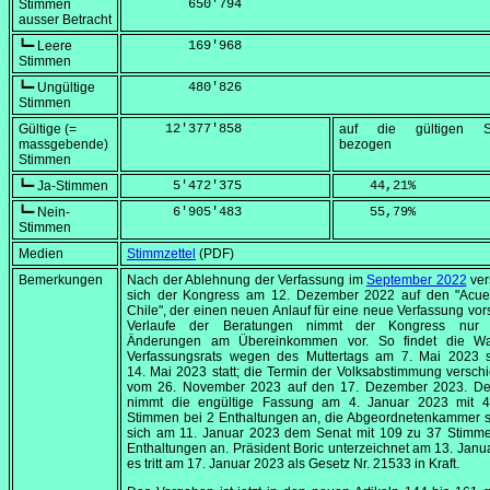
Stimmen
        650'794
ausser Betracht
┗━ Leere
        169'968
Stimmen
┗━ Ungültige
        480'826
Stimmen
Gültige (=
     12'377'858
auf die gültigen S
massgebende)
bezogen
Stimmen
┗━ Ja-Stimmen
      5'472'375
    44,21
%
┗━ Nein-
      6'905'483
    55,79
%
Stimmen
Medien
Stimmzettel
(PDF)
Bemerkungen
Nach der Ablehnung der Verfassung im
September 2022
ver
sich der Kongress am
12. Dezember 2022
auf den
"Acue
Chile"
, der einen neuen Anlauf für eine neue Verfassung vors
Verlaufe der Beratungen nimmt der Kongress nur 
Änderungen am Übereinkommen vor. So findet die W
Verfassungsrats wegen des Muttertags am
7. Mai 2023
s
14. Mai 2023
statt; die Termin der Volksabstimmung verschi
vom
26. November 2023
auf den
17. Dezember 2023
. D
nimmt die engültige Fassung am
4. Januar 2023
mit 4
Stimmen bei 2 Enthaltungen an, die Abgeordnetenkammer s
sich am
11. Januar 2023
dem Senat mit 109 zu 37 Stimme
Enthaltungen an. Präsident Boric unterzeichnet am
13. Janu
es tritt am
17. Januar 2023
als Gesetz Nr. 21533 in Kraft.