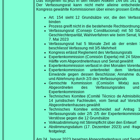
Das Vorgehen ist jetzt in den neuen Artikeln 144 bis 161 g
Der Verfassungsrat kann nicht mehr alleine entscheid
Kongress gewählte Kommissionen über einen grossen Einflu
Art. 154 sieht 12 Grundsätze vor, die den Verfas
binden
Prozess greift nicht in die bestehende Rechtsordnung
Verfassungsrat (
Consejo Constitucional
) mit 50 Si
Geschlechterparität, Wahlverfahren wie beim Senat,
7. Mai 2023
Verfassungsrat hat 5 Monate Zeit ab der ersten S
beschliesst Verfassung mit 3/5-Mehrheit
Kongress erlässt Reglement des Verfassungsrats
Expertenkommission (
Comisión Experta
) mit 24 Sitze
Hälfte vom Abgeordnetenhaus und Senat gewählt
Expertenkommission verfasst in drei Monaten Vorentw
Expertenkommission unterbreitet dem Verfass
Einwände gegen dessen Beschlüsse; Annahme du
und Ablehnung durch 2/3 des Verfassungsrats
Gemischte Kommission (
Comisión Mixta
) au
Abgeordneten des Verfassungsrates u
Expertenkommission
Technisches Komitee (
Comité Técnico de Admisibili
14 juristischen Fachleuten, vom Senat auf Vorsch
Abgeordnetenhauses gewählt
Technisches Komitee entscheidet auf Antrag 
Verfassungsrats oder 2/5 2/5 der Expertenkommiss
Verstösse gegen die 12 Grundsätze
Volksabstimmung mit Stimmpflicht über den Entwurf
Abstimmungsdatum (
17. Dezember 2023
) und -fra
festgelegt.
Am
24. Januar 2023
besetzen Abgeordnetenhaus und Senat 