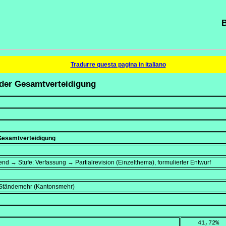
B
Tradurre questa pagina in italiano
 der Gesamtverteidigung
 Gesamtverteidigung
end → Stufe: Verfassung → Partialrevision (Einzelthema), formulierter Entwurf
, Ständemehr (Kantonsmehr)
    41,72
%