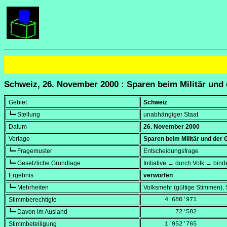
Schweiz, 26. November 2000 : Sparen beim Militär und
Gebiet
Schweiz
┗━ Stellung
unabhängiger Staat
Datum
26. November 2000
Vorlage
Sparen beim Militär und der
┗━ Fragemuster
Entscheidungsfrage
┗━ Gesetzliche Grundlage
Initiative → durch Volk → bind
Ergebnis
verworfen
┗━ Mehrheiten
Volksmehr (gültige Stimmen)
Stimmberechtigte
      4'680'971
┗━ Davon im Ausland
         72'582
Stimmbeteiligung
      1'952'765