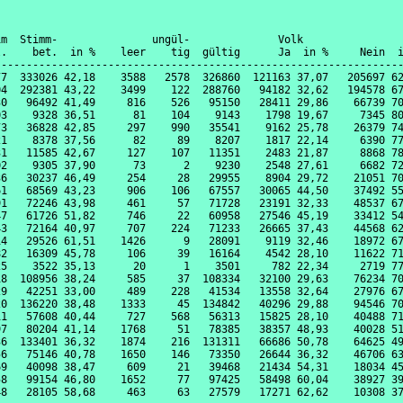
m  Stimm-               ungül-              Volk                
.    bet.  in %    leer    tig  gültig      Ja  in %     Nein  i
----------------------------------------------------------------
7  333026 42,18    3588   2578  326860  121163 37,07   205697 62
4  292381 43,22    3499    122  288760   94182 32,62   194578 67
0   96492 41,49     816    526   95150   28411 29,86    66739 70
3    9328 36,51      81    104    9143    1798 19,67     7345 80
3   36828 42,85     297    990   35541    9162 25,78    26379 74
1    8378 37,56      82     89    8207    1817 22,14     6390 77
1   11585 42,67     127    107   11351    2483 21,87     8868 78
2    9305 37,90      73      2    9230    2548 27,61     6682 72
6   30237 46,49     254     28   29955    8904 29,72    21051 70
1   68569 43,23     906    106   67557   30065 44,50    37492 55
1   72246 43,98     461     57   71728   23191 32,33    48537 67
7   61726 51,82     746     22   60958   27546 45,19    33412 54
3   72164 40,97     707    224   71233   26665 37,43    44568 62
4   29526 61,51    1426      9   28091    9119 32,46    18972 67
2   16309 45,78     106     39   16164    4542 28,10    11622 71
5    3522 35,13      20      1    3501     782 22,34     2719 77
8  108956 38,24     585     37  108334   32100 29,63    76234 70
9   42251 33,00     489    228   41534   13558 32,64    27976 67
0  136220 38,48    1333     45  134842   40296 29,88    94546 70
1   57608 40,44     727    568   56313   15825 28,10    40488 71
7   80204 41,14    1768     51   78385   38357 48,93    40028 51
6  133401 36,32    1874    216  131311   66686 50,78    64625 49
6   75146 40,78    1650    146   73350   26644 36,32    46706 63
9   40098 38,47     609     21   39468   21434 54,31    18034 45
8   99154 46,80    1652     77   97425   58498 60,04    38927 39
8   28105 58,68     463     63   27579   17271 62,62    10308 37