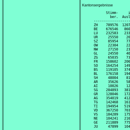
Kantonsergebnisse
      Stimm-     i
        ber.  Ausl
------------------
ZH    789576  1207
BE    676546   860
LU    232583   233
UR     25550    20
SZ     85954    77
OW     22304    22
NW     27150    23
GL     24550    40
ZG     65035    73
FR    158602   206
SO    164254   149
BS    119105   374
BL    176158   194
SH     48004    81
AR     35626    58
AI     10026    12
SG    284893   381
GR    128046   172
AG    354019   412
TG    142468   161
TI    194954   519
VD    367250   703
VS    184289   175
NE    104241   216
GE    211889   775
JU     47899   104