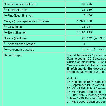
Stimmen ausser Betracht
         30'795
┗━ Leere Stimmen
         24'339
┗━ Ungültige Stimmen
          6'456
Gültige (= massgebende) Stimmen
      1'921'970
┗━ Ja-Stimmen
        723'047
┗━ Nein-Stimmen
      1'198'923
Stände (Kantone)
         20 6/2 (=
 23,0
┗━ Annehmende Stände
          4
┗━ Verwerfende Stände
         16 6/2 (=
 19,0
Bemerkungen
Titel: Volksinitiative 'Sparen 
Sammelbeginn:
26. Septembe
Gültige Unterschriften: 10854
Geänderte Artikel: Aufnahme ei
Empfehlung der Bundesversamm
Ergebnis: Die Vorlage wurde 
Verlauf:
26. September 1995
: Sammel
12. September 1995
: Vorprüf
26. März 1997
: Ablauf Sammelf
26. März 1997
: Eingereicht
13. Juni 1997
: Zustandegekom
1. März 1999
: Botschaft des 
24. März 2000
: Beschluss des