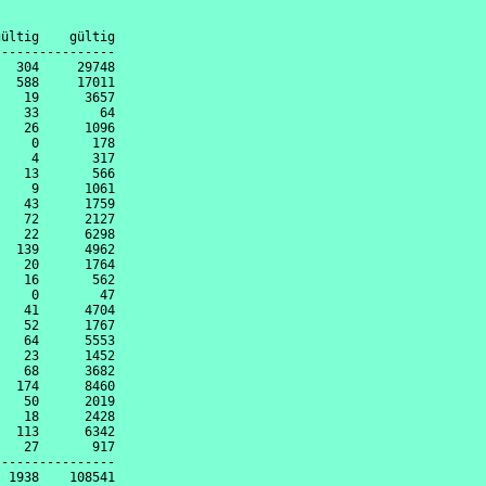
ültig    gültig

---------------

  304     29748

  588     17011

   19      3657

   33        64

   26      1096

    0       178

    4       317

   13       566

    9      1061

   43      1759

   72      2127

   22      6298

  139      4962

   20      1764

   16       562

    0        47

   41      4704

   52      1767

   64      5553

   23      1452

   68      3682

  174      8460

   50      2019

   18      2428

  113      6342

   27       917

---------------
