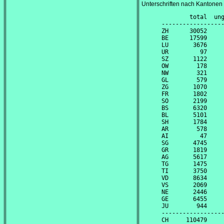
Unterschriften nach Kantonen
        total  ung
------------------
ZH      30052     
BE      17599     
LU       3676     
UR         97     
SZ       1122     
OW        178     
NW        321     
GL        579     
ZG       1070     
FR       1802     
SO       2199     
BS       6320     
BL       5101     
SH       1784     
AR        578     
AI         47     
SG       4745     
GR       1819     
AG       5617     
TG       1475     
TI       3750     
VD       8634     
VS       2069     
NE       2446     
GE       6455     
JU        944     
------------------