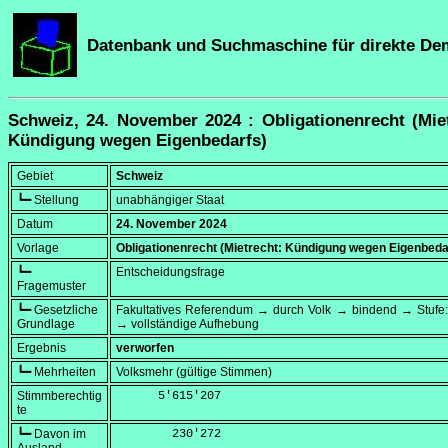
Datenbank und Suchmaschine für direkte De
Schweiz, 24. November 2024 : Obligationenrecht (Mie
Kündigung wegen Eigenbedarfs)
Gebiet
Schweiz
┗━ Stellung
unabhängiger Staat
Datum
24. November 2024
Vorlage
Obligationenrecht (Mietrecht: Kündigung wegen Eigenbeda
┗━
Entscheidungsfrage
Fragemuster
┗━ Gesetzliche
Fakultatives Referendum → durch Volk → bindend → Stufe:
Grundlage
→ vollständige Aufhebung
Ergebnis
verworfen
┗━ Mehrheiten
Volksmehr (gültige Stimmen)
Stimmberechtig
      5'615'207
te
┗━ Davon im
        230'272