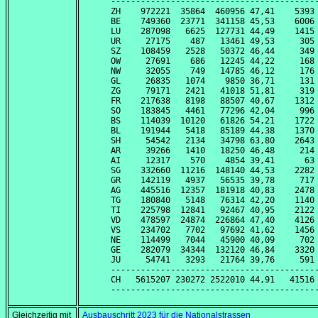
------------------------------------------
ZH    972221  35864  460956 47,41    5393 
BE    749360  23771  341158 45,53    6006 
LU    287098   6625  127731 44,49    1415 
UR     27175    487   13461 49,53     305 
SZ    108459   2528   50372 46,44     349 
OW     27691    686   12245 44,22     168 
NW     32055    749   14785 46,12     176 
GL     26835   1074    9850 36,71     131 
ZG     79171   2421   41018 51,81     319 
FR    217638   8198   88507 40,67    1312 
SO    183845   4461   77296 42,04     996 
BS    114039  10120   61826 54,21    1722 
BL    191944   5418   85189 44,38    1370 
SH     54542   2134   34798 63,80    2643 
AR     39266   1410   18250 46,48     214 
AI     12317    570    4854 39,41      63 
SG    332660  11216  148140 44,53    2282 
GR    142119   4937   56535 39,78     717 
AG    445516  12357  181918 40,83    2478 
TG    180840   5148   76314 42,20    1140 
TI    225798  12841   92467 40,95    2122 
VD    478597  24874  226864 47,40    4126 
VS    234702   7702   97692 41,62    1456 
NE    114499   7044   45900 40,09     702 
GE    282079  34344  132120 46,84    3320 
JU     54741   3293   21764 39,76     591 
------------------------------------------
CH   5615207 230272 2522010 44,91   41516 
Gleichzeitig mit
Ausbauschritt 2023 für die Nationalstrassen