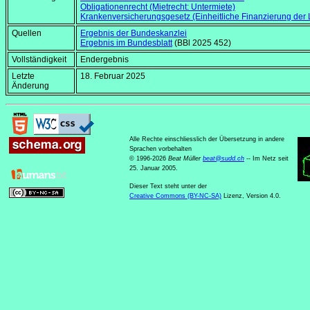
Obligationenrecht (Mietrecht: Untermiete)
Krankenversicherungsgesetz (Einheitliche Finanzierung der 
Quellen
Ergebnis der Bundeskanzlei
Ergebnis im Bundesblatt
(BBl 2025 452)
Vollständigkeit
Endergebnis
Letzte
18. Februar 2025
Änderung
Alle Rechte einschliesslich der Übersetzung in andere
Sprachen vorbehalten
© 1996-2026
Beat Müller
beat
@
sudd
.
ch
-- Im Netz seit
25. Januar 2005.
Dieser Text steht unter der
Creative Commons (BY-NC-SA)
Lizenz, Version 4.0.