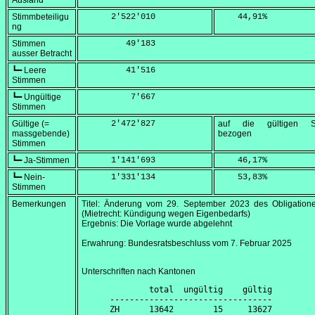
Ausland
Stimmbeteiligu
      2'522'010
    44,91
%
ng
Stimmen
         49'183
ausser Betracht
┗━ Leere
         41'516
Stimmen
┗━ Ungültige
          7'667
Stimmen
Gültige (=
      2'472'827
auf die gültigen S
massgebende)
bezogen
Stimmen
┗━ Ja-Stimmen
      1'141'693
    46,17
%
┗━ Nein-
      1'331'134
    53,83
%
Stimmen
Bemerkungen
Titel: Änderung vom
29. September 2023
des Obligatione
(Mietrecht: Kündigung wegen Eigenbedarfs)
Ergebnis: Die Vorlage wurde abgelehnt
Erwahrung: Bundesratsbeschluss vom
7. Februar 2025
Unterschriften nach Kantonen
        total  ungültig    gültig

---------------------------------

ZH      13642        15     13627
