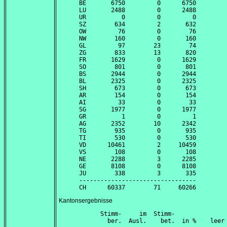
BE       6750         0      6750

LU       2488         0      2488

UR          0         0         0

SZ        634         2       632

OW         76         0        76

NW        160         0       160

GL         97        23        74

ZG        833        13       820

FR       1629         0      1629

SO        801         0       801

BS       2944         0      2944

BL       2325         0      2325

SH        673         0       673

AR        154         0       154

AI         33         0        33

SG       1977         0      1977

GR          1         0         1

AG       2352        10      2342

TG        935         0       935

TI        530         0       530

VD      10461         2     10459

VS        108         0       108

NE       2288         3      2285

GE       8108         0      8108

JU        338         3       335

---------------------------------

Kantonsergebnisse
      Stimm-     im  Stimm-               
        ber.  Ausl.    bet.  in %    leer 