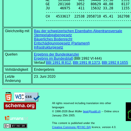
NE    103066    681   34408 33,38    2331 
GE    201160   3052   80629 40,08    8137 
JU     46975    411   15632 33,28    1155 
------------------------------------------
CH   4533617  22538 2058710 45,41  162708 
Gleichzeitig mit
Bau der schweizerischen Eisenbahn-Alpentransversale
Stempelabgabengesetz
Bäuerliches Bodenrecht
Entschädigungsgesetz (Parlament)
Infrastrukturgesetz
Quellen
Ergebnis der Bundeskanzlei
Ergebnis im Bundesblatt
(BBl 1992 VI 444)
Verlauf
BBl 1991 III 812
,
BBl 1991 III 1373
,
BBl 1992 II 1655
Vollständigkeit
Endergebnis
Letzte
23. Juni 2020
Änderung
All rights reserved including translation into other
languages
© 1996-2026
Beat Müller
beat
@
sudd
.
ch
-- Online since
January 25th 2005.
This content is published under the
Creative Commons (BY-NC-SA)
licence, version 4.0.