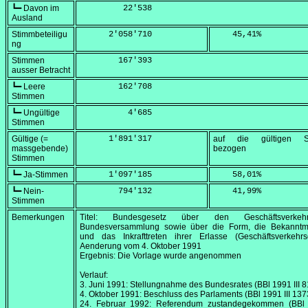
┗━ Davon im
         22'538
Ausland
Stimmbeteiligu
      2'058'710
    45,41
%
ng
Stimmen
        167'393
ausser Betracht
┗━ Leere
        162'708
Stimmen
┗━ Ungültige
          4'685
Stimmen
Gültige (=
      1'891'317
auf die gültigen S
massgebende)
bezogen
Stimmen
┗━ Ja-Stimmen
      1'097'185
    58,01
%
┗━ Nein-
        794'132
    41,99
%
Stimmen
Bemerkungen
Titel: Bundesgesetz über den Geschäftsverke
Bundesversammlung sowie über die Form, die Bekannt
und das Inkrafttreten ihrer Erlasse (Geschäftsverkehrsg
Aenderung vom 4.
Oktober 1991
Ergebnis: Die Vorlage wurde angenommen
Verlauf:
3. Juni 1991
: Stellungnahme des Bundesrates (BBl 1991 III 8
4. Oktober 1991
: Beschluss des Parlaments (BBl 1991 III 137
24. Februar 1992
: Referendum zustandegekommen (BBl 