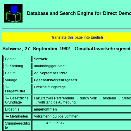
Database and Search Engine for Direct Dem
Translate this page into English
Schweiz, 27. September 1992 : Geschäftsverkehrsgeset
Gebiet
Schweiz
┗━ Stellung
unabhängiger Staat
Datum
27. September 1992
Vorlage
Geschäftsverkehrsgesetz
┗━
Entscheidungsfrage
Fragemuster
┗━ Gesetzliche
Fakultatives Referendum → durch Volk → bindend → Stufe:
Grundlage
→ vollständige Aufhebung
Ergebnis
angenommen
┗━ Mehrheiten
Volksmehr (gültige Stimmen)
Stimmberechtig
      4'533'617
te