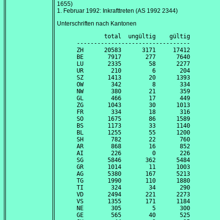
1655)
1. Februar 1992
: Inkrafttreten (AS 1992 2344)
Unterschriften nach Kantonen
        total  ungültig    gültig

---------------------------------

ZH      20583      3171     17412

BE       7917       277      7640

LU       2335        58      2277

UR        210         6       204

SZ       1413        20      1393

OW        342         8       334

NW        380        21       359

GL        466        17       449

ZG       1043        30      1013

FR        334        18       316

SO       1675        86      1589

BS       1173        33      1140

BL       1255        55      1200

SH        782        22       760

AR        868        16       852

AI        226         0       226

SG       5846       362      5484

GR       1014        11      1003

AG       5380       167      5213

TG       1990       110      1880

TI        324        34       290

VD       2494       221      2273

VS       1355       171      1184

NE        305         5       300

GE        565        40       525
