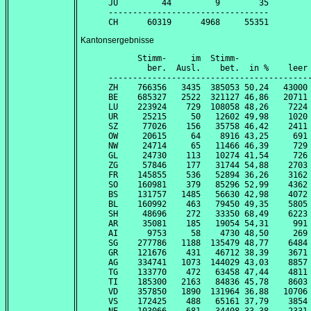
JU         44         9        35

---------------------------------

Kantonsergebnisse
      Stimm-     im  Stimm-               
        ber.  Ausl.    bet.  in %    leer 
------------------------------------------
ZH    766356   3435  385053 50,24   43000 
BE    685327   2522  321127 46,86   20711 
LU    223924    729  108058 48,26    7224 
UR     25215     50   12602 49,98    1020 
SZ     77026    156   35758 46,42    2411 
OW     20615     64    8916 43,25     691 
NW     24714     65   11466 46,39     729 
GL     24730    113   10274 41,54     726 
ZG     57846    177   31744 54,88    2703 
FR    145855    536   52894 36,26    3162 
SO    160981    379   85296 52,99    4362 
BS    131757   1485   56630 42,98    4072 
BL    160992    463   79450 49,35    5805 
SH     48696    272   33350 68,49    6223 
AR     35081    185   19054 54,31     991 
AI      9753     58    4730 48,50     269 
SG    277786   1188  135479 48,77    6484 
GR    121676    431   46712 38,39    3671 
AG    334741   1073  144029 43,03    8857 
TG    133770    472   63458 47,44    4811 
TI    185300   2163   84836 45,78    8603 
VD    357850   1890  131964 36,88   10706 
VS    172425    488   65161 37,79    3854 